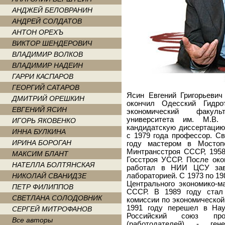
АНДЖЕЙ БЕЛОВРАНИН
АНДРЕЙ СОЛДАТОВ
АНТОН ОРЕХЪ
ВИКТОР ШЕНДЕРОВИЧ
ВЛАДИМИР ВОЛКОВ
ВЛАДИМИР НАДЕИН
ГАРРИ КАСПАРОВ
ГЕОРГИЙ САТАРОВ
Ясин Евгений Григорьевич
ДМИТРИЙ ОРЕШКИН
окончил Одесский Гидро
ЕВГЕНИЙ ЯСИН
экономический факуль
университета им. М.В.
ИГОРЬ ЯКОВЕНКО
кандидатскую диссертацию.
ИННА БУЛКИНА
с 1979 года профессор. С
ИРИНА БОРОГАН
году мастером в Мосто
Минтрансстроя СССР, 1958
МАКСИМ БЛАНТ
Госстроя УССР. После око
НАТЕЛЛА БОЛТЯНСКАЯ
работал в НИИ ЦСУ зав
НИКОЛАЙ СВАНИДЗЕ
лабораторией. С 1973 по 1
Центрального экономико-м
ПЕТР ФИЛИППОВ
СССР. В 1989 году стал
СВЕТЛАНА СОЛОДОВНИК
комиссии по экономическо
1991 году перешел в На
СЕРГЕЙ МИТРОФАНОВ
Российский союз про
Все авторы
(работодателей) - ге