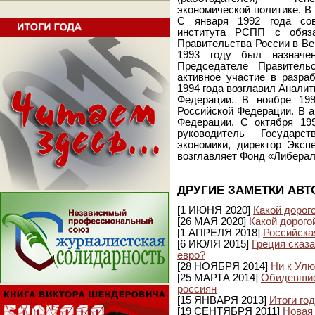
экономической политике. В
С января 1992 года сов
института РСПП с обяза
Правительства России в Ве
1993 году был назначе
Председателе Правитель
активное участие в разра
1994 года возглавил Анали
Федерации. В ноябре 19
Российской Федерации. В а
Федерации. С октября 19
руководитель Государс
экономики, директор Эксп
возглавляет Фонд «Либера
ДРУГИЕ ЗАМЕТКИ АВТ
[1 ИЮНЯ 2020]
Какой дорог
[26 МАЯ 2020]
Какой дорого
[1 АПРЕЛЯ 2018]
Российска
[6 ИЮЛЯ 2015]
Греция сказа
евро?
[28 НОЯБРЯ 2014]
Ни к Улю
[25 МАРТА 2014]
Обидевшис
россиян
[15 ЯНВАРЯ 2013]
Итоги го
[19 СЕНТЯБРЯ 2011]
Новая