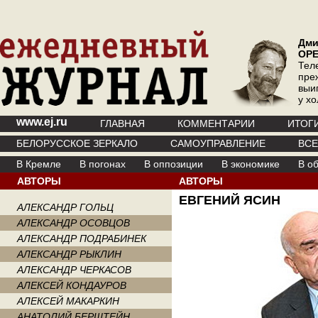
Дми
ОР
Тел
пре
выи
у х
www.ej.ru
ГЛАВНАЯ
КОММЕНТАРИИ
ИТОГ
БЕЛОРУССКОЕ ЗЕРКАЛО
САМОУПРАВЛЕНИЕ
ВС
В Кремле
В погонах
В оппозиции
В экономике
В о
АВТОРЫ
АВТОРЫ
ЕВГЕНИЙ ЯСИН
АЛЕКСАНДР ГОЛЬЦ
АЛЕКСАНДР ОСОВЦОВ
АЛЕКСАНДР ПОДРАБИНЕК
АЛЕКСАНДР РЫКЛИН
АЛЕКСАНДР ЧЕРКАСОВ
АЛЕКСЕЙ КОНДАУРОВ
АЛЕКСЕЙ МАКАРКИН
АНАТОЛИЙ БЕРШТЕЙН