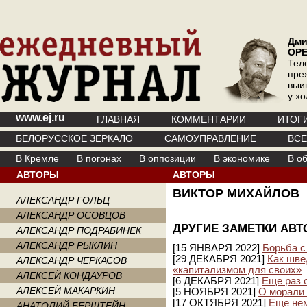
Дми
ОР
Тел
пре
выи
у х
www.ej.ru
ГЛАВНАЯ
КОММЕНТАРИИ
ИТОГ
БЕЛОРУССКОЕ ЗЕРКАЛО
САМОУПРАВЛЕНИЕ
ВС
В Кремле
В погонах
В оппозиции
В экономике
В о
АВТОРЫ
АВТОРЫ
ВИКТОР МИХАЙЛОВ
АЛЕКСАНДР ГОЛЬЦ
АЛЕКСАНДР ОСОВЦОВ
ДРУГИЕ ЗАМЕТКИ АВТ
АЛЕКСАНДР ПОДРАБИНЕК
АЛЕКСАНДР РЫКЛИН
[15 ЯНВАРЯ 2022]
Борьба с
[29 ДЕКАБРЯ 2021]
Как шве
АЛЕКСАНДР ЧЕРКАСОВ
«капитализмом для своих»
АЛЕКСЕЙ КОНДАУРОВ
[6 ДЕКАБРЯ 2021]
Еще раз 
АЛЕКСЕЙ МАКАРКИН
[5 НОЯБРЯ 2021]
О морали
[17 ОКТЯБРЯ 2021]
Еще нем
АНАТОЛИЙ БЕРШТЕЙН