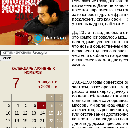
Разложение гражданского о
парламенте. Дальше включа
престиж парламента, тем гр
законопроект другой фракци
предложить его как свой — 
уровень кадров, набивае
Да, 20 лет назад не было с
это компенсировалось мощ
надеждами, уверенностью в
что новый общественный по
верховенству права вернет 
честно и свободно избранны
снова «местом для дискусси
жизни.
КАЛЕНДАРЬ АРХИВНЫХ
НОМЕРОВ
7
август
1989-1990 годы советское 
2026 г.
застоем, разочарованным п
расколотым сверху донизу 
социальной магмы стали вы
1
2
общественной самоорганиз
3
4
5
6
7
8
9
массовыми организациями 
активистов, выросшие вокру
10
11
12
13
14
15
16
или отстаивании достаточн
конкретных кандидатов на 
17
18
19
20
21
22
23
дала поддержка прессы, ко