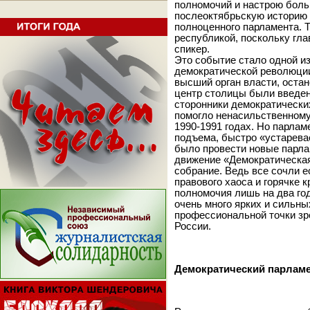
полномочий и настрою боль
послеоктябрьскую историю 
полноценного парламента. 
республикой, поскольку гла
спикер.
Это событие стало одной и
демократической революции
высший орган власти, остан
центр столицы были введены 
сторонники демократически
помогло ненасильственному
1990-1991 годах. Но парлам
подъема, быстро «устаревае
было провести новые парла
движение «Демократическая
собрание. Ведь все сочли е
правового хаоса и горячке 
полномочия лишь на два го
очень много ярких и сильны
профессиональной точки зр
России.
Демократический парламе