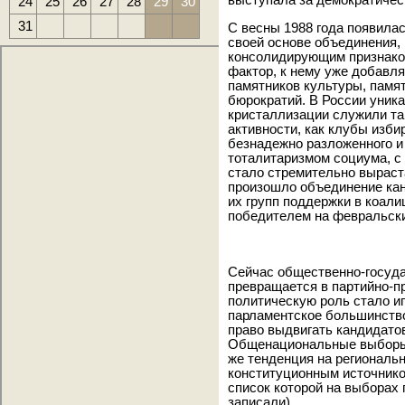
выступала за демократиче
24
25
26
27
28
29
30
31
С весны 1988 года появила
своей основе объединения,
консолидирующим признако
фактор, к нему уже добавл
памятников культуры, памят
бюрократий. В России уни
кристаллизации служили т
активности, как клубы изби
безнадежно разложенного и
тоталитаризмом социума, с
стало стремительно выраст
произошло объединение кан
их групп поддержки в коал
победителем на февральски
Сейчас общественно-госуда
превращается в партийно-п
политическую роль стало и
парламентское большинство
право выдвигать кандидатов
Общенациональные выборы 
же тенденция на региональ
конституционным источником
список которой на выборах
записали).