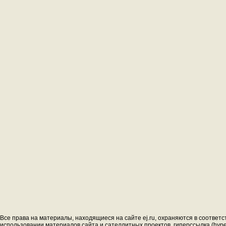
Все права на материалы, находящиеся на сайте ej.ru, охраняются в соответс
использовании материалов сайта и сателлитных проектов, гиперссылка (hyperl