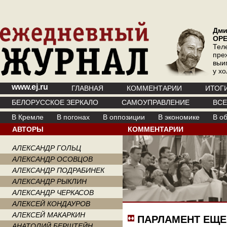
Дми
ОР
Тел
пре
выи
у х
www.ej.ru
ГЛАВНАЯ
КОММЕНТАРИИ
ИТОГ
БЕЛОРУССКОЕ ЗЕРКАЛО
САМОУПРАВЛЕНИЕ
ВС
В Кремле
В погонах
В оппозиции
В экономике
В о
АВТОРЫ
КОММЕНТАРИИ
АЛЕКСАНДР ГОЛЬЦ
АЛЕКСАНДР ОСОВЦОВ
АЛЕКСАНДР ПОДРАБИНЕК
АЛЕКСАНДР РЫКЛИН
АЛЕКСАНДР ЧЕРКАСОВ
АЛЕКСЕЙ КОНДАУРОВ
АЛЕКСЕЙ МАКАРКИН
ПАРЛАМЕНТ ЕЩЕ
АНАТОЛИЙ БЕРШТЕЙН