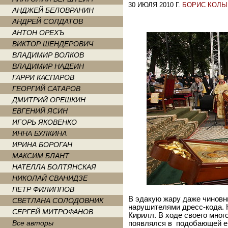
30 ИЮЛЯ 2010 Г.
БОРИС КОЛЫ
АНДЖЕЙ БЕЛОВРАНИН
АНДРЕЙ СОЛДАТОВ
АНТОН ОРЕХЪ
ВИКТОР ШЕНДЕРОВИЧ
ВЛАДИМИР ВОЛКОВ
ВЛАДИМИР НАДЕИН
ГАРРИ КАСПАРОВ
ГЕОРГИЙ САТАРОВ
ДМИТРИЙ ОРЕШКИН
ЕВГЕНИЙ ЯСИН
ИГОРЬ ЯКОВЕНКО
ИННА БУЛКИНА
ИРИНА БОРОГАН
МАКСИМ БЛАНТ
НАТЕЛЛА БОЛТЯНСКАЯ
НИКОЛАЙ СВАНИДЗЕ
ПЕТР ФИЛИППОВ
В эдакую жару даже чиновн
СВЕТЛАНА СОЛОДОВНИК
нарушителями дресс-кода. 
СЕРГЕЙ МИТРОФАНОВ
Кирилл. В ходе своего мног
Все авторы
появлялся в подобающей ег