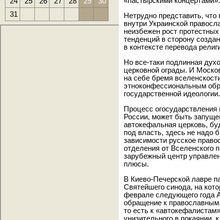
24
25
26
27
28
29
30
«пастырскими концертами».
31
Нетрудно представить, что
внутри Украинской правосл
неизбежен рост протестных
тенденций в сторону созда
в контексте перевода религ
Но все-таки подлинная дух
церковной ограды. И Москов
на себе бремя вселенскости
этноконфессиональным обра
государственной идеологии.
Процесс огосударствления 
России, может быть запущен
автокефальная церковь, буд
под власть, здесь не надо 
зависимости русское право
отделения от Вселенского п
зарубежный центр управлен
плюсы.
В Киево-Печерской лавре п
Святейшего синода, на кот
феврале следующего года А
обращение к православным,
то есть к «автокефалистам
унизительного в покаянии, 