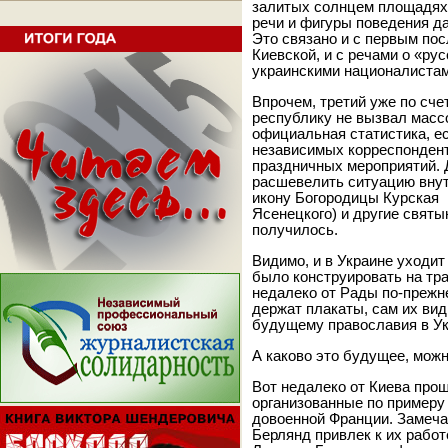
залитых солнцем площадях 
речи и фигуры поведения д
Это связано и с первым по
Киевской, и с речами о «ру
украинскими националистам
Впрочем, третий уже по сче
республику не вызвал масс
официальная статистика, е
независимых корреспондент
праздничных мероприятий. 
расшевелить ситуацию внут
икону Богородицы Курская 
Ясенецкого) и другие святы
получилось.
Видимо, и в Украине уходит
было конструировать на тр
недалеко от Рады по-прежн
держат плакаты, сам их вид 
будущему православия в Ук
А каково это будущее, можн
Вот недалеко от Киева про
организованные по примеру 
довоенной Франции. Замеча
Берлянд привлек к их работ