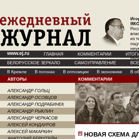
Иго
ЯК
Рос
вла
из т
ощу
неу
www.ej.ru
где 
ГЛАВНАЯ
КОММЕНТАРИИ
ИТОГ
про
БЕЛОРУССКОЕ ЗЕРКАЛО
САМОУПРАВЛЕНИЕ
ВС
инт
В Кремле
В погонах
В оппозиции
В экономике
В о
АВТОРЫ
КОММЕНТАРИИ
АЛЕКСАНДР ГОЛЬЦ
АЛЕКСАНДР ОСОВЦОВ
АЛЕКСАНДР ПОДРАБИНЕК
АЛЕКСАНДР РЫКЛИН
АЛЕКСАНДР ЧЕРКАСОВ
АЛЕКСЕЙ КОНДАУРОВ
АЛЕКСЕЙ МАКАРКИН
НОВАЯ СХЕМА Д
АНАТОЛИЙ БЕРШТЕЙН