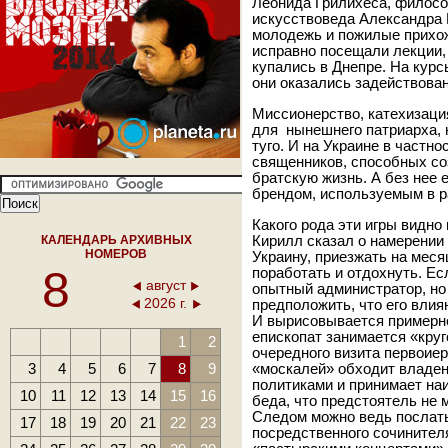
Леонида Грилихеса, филос
искусствоведа Александра 
молодежь и пожилые прихож
исправно посещали лекции, 
купались в Днепре. На курс
они оказались задействован
Миссионерство, катехизаци
для нынешнего патриарха, 
туго. И на Украине в частно
священников, способных с
братскую жизнь. А без нее 
брендом, используемым в р
Какого рода эти игры видно
КАЛЕНДАРЬ АРХИВНЫХ
Кирилл сказал о намерении
НОМЕРОВ
Украину, приезжать на мес
8
поработать и отдохнуть. Ес
август
опытный администратор, но 
2026 г.
предположить, что его влия
И вырисовывается примерно
епископат занимается «круг
1
2
очередного визита первоие
3
4
5
6
7
8
9
«москалей» обходит владень
политиками и принимает на
10
11
12
13
14
15
16
беда, что предстоятель не 
Следом можно ведь послат
17
18
19
20
21
22
23
посредственного сочинител