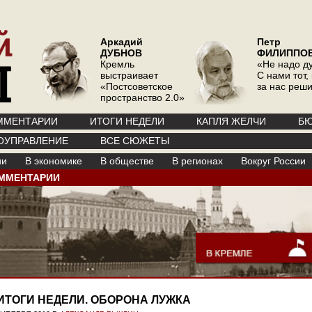
Аркадий
Петр
ДУБНОВ
ФИЛИППО
Кремль
«Не надо д
выстраивает
С нами тот, 
«Постсоветское
за нас реш
пространство 2.0»
ММЕНТАРИИ
ИТОГИ НЕДЕЛИ
КАПЛЯ ЖЕЛЧИ
БЮ
ОУПРАВЛЕНИЕ
ВСЕ СЮЖЕТЫ
ии
В экономике
В обществе
В регионах
Вокруг России
ММЕНТАРИИ
ИТОГИ НЕДЕЛИ. ОБОРОНА ЛУЖКА