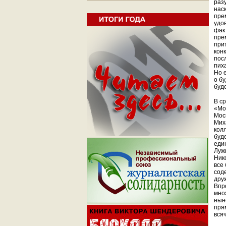
раз
нас
пре
удо
фак
пре
при
кон
пос
пих
Но 
о б
буд
В с
«Мо
Мос
Мих
кол
буд
еди
Луж
Ник
все
сод
дру
Впр
мно
нын
пря
вся