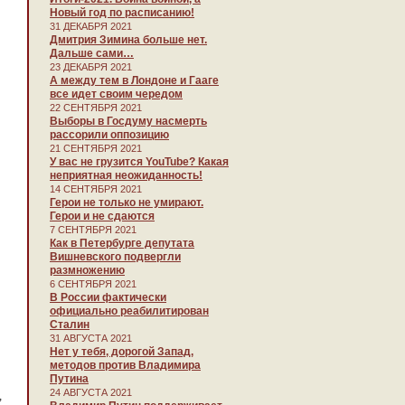
Новый год по расписанию!
31 ДЕКАБРЯ 2021
Дмитрия Зимина больше нет.
Дальше сами…
23 ДЕКАБРЯ 2021
А между тем в Лондоне и Гааге
все идет своим чередом
22 СЕНТЯБРЯ 2021
Выборы в Госдуму насмерть
рассорили оппозицию
21 СЕНТЯБРЯ 2021
У вас не грузится YouTube? Какая
неприятная неожиданность!
14 СЕНТЯБРЯ 2021
Герои не только не умирают.
Герои и не сдаются
7 СЕНТЯБРЯ 2021
Как в Петербурге депутата
Вишневского подвергли
размножению
6 СЕНТЯБРЯ 2021
В России фактически
официально реабилитирован
Сталин
31 АВГУСТА 2021
Нет у тебя, дорогой Запад,
методов против Владимира
Путина
24 АВГУСТА 2021
,