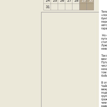
24
25
26
27
28
29
30
31
Теп
«ло
бунт
пер
авт
гар
Но 
пут
ста
Луж
нев
Так
мен
Пут
чис
нач
том
бой
В э
Чай
меж
под
гру
гра
чем-
рав