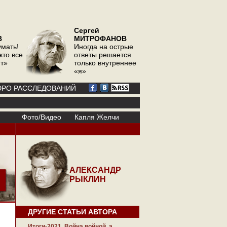
Сергей
В
МИТРОФАНОВ
умать!
Иногда на острые
кто все
ответы решается
ит»
только внутреннее
«я»
РО РАССЛЕДОВАНИЙ
Фото/Видео
Капля Желчи
АЛЕКСАНДР
РЫКЛИН
ДРУГИЕ СТАТЬИ АВТОРА
Итоги-2021. Война войной, а