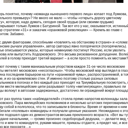
ерь понятно, почему «команда нынешнего первого лица» копает под Лужкова,
яльного премьеру»? Не много не мало — чтобы «открыть дорогу цветному
у», которую, надо думать, сегодня своей грудью (или своими грудьми)
екрывают только Лужков с Батуриной. Так вот кто у нас, оказывается, истинны
ор стратегии «31» и заказчик «оранжевой революции» — Кремль во главе с
антом. Забавно.
с двумя факторами, способными «повлиять на обстановку в стране» и «слома
инские рычаги управления», автор (авторы) явно погорячился (погорячились).
тье описываются ужасы, которые неминуемо постигнут Россию, если уволить
кова или выпустить Ходорковского. Это весьма рискованное допущение. Воле
олей в голову приходит третий вариант – а если просто поменять их местами
 вот почему с таким маниакальным упорством каждое 31-ое число московские
ты метелят московских «несогласных». Чтобы московский мэр выглядел в глаз
ина последним барьером на пути «оранжевой чумы», распространяемой, в то
ле, и из-за кремлевских стен. И именно поэтому столько разных силовых
альников в погонах и без каждый раз приходят на Триумфальную посмотреть, 
 ли месте милицейские цепи разрывают толпу «митингующих», правильно ли
цы волокут в автозаки задержанных, достаточно ли ограждений вокруг площад
тот раз группа таких «наблюдателей» стояла прямо напротив колоннады зала
ковского. Пара милицейских полковников и несколько штатских переговаривал
ду собой в полголоса, что-то записывали в блокноты. Время от времени к ним
бегали «полевые» командиры и получали ценные указания. Неожиданно к эт
ппе подошел один из демонстрантов весьма преклонного возраста. «Вот вы ту
ждане начальники, — громко произнес седобородый дедушка, — делаете вид, 
то и кем-то командуете, руками машете, приказы отдаете, а придет час, и все
но все просрете…»