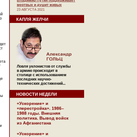
Владимир Путин поддерживает
мертвых и душит живых
23 АВГУСТА 2021
ый
о
КАПЛЯ ЖЕЛЧИ
дет
ст
ета
г
Ловля уклонистов от службы
в армию происходит в
столице с использованием
ще
последних научно-
технических достижений...
НОВОСТИ НЕДЕЛИ
бы
«Ускорение» и
«перестройка». 1986–
1988 годы. Внешняя
политика. Вывод войск
из Афганистана
и
«Ускорение» и