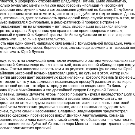
умеется, о шоферских откровениях Владимира Путина. Было любопытно,
колько буквально менты (или уже надо говорить «полицаи»?) воспримут
мьерские инструкции в части «отоваривания дубинкой по башке». С глубоким
влетворением хочется отметить, что в этот раз дубинки в ход не пошли. Данн
т, несомненно, дает возможность премьерской пиар-службе говорить о том, чт
мьер выражался фигурально, а демократический процесс в стране не
тормаживает ни на мгновение – вот, ведь, лидер нации выразился вполне
кретно, а органы Внутренних дел практически проигнорировали сигнал,
ланный с далекой сибирской трассы. Не били дубинками по голове, а просто
ались ими…Это ли не доказательство….
есть еще один сюжет, напрямую связанный с Триумфальной площадью. Речь и
удущем московского мэра. Вернее о том, сколько еще времени этот высокий по
ет занимать Юрий Лужков.
реду, то есть на следующий день после очередного разгона «несогласных» газ
сковский Комсомолец» вышла со статьей, озаглавленной «Конкуренция вокру
квы». Статья написана невесть кем и на редкость коряво (уж не сам ли Юрий
айлович бессонной ночью надиктовал Цою?), но суть не в этом. Автор (или
лектив авторов) дает развернутую картину войны, которую Кремль (и кто-то е
ет говорить, что у нас зажимают независимую прессу?) развязал в столице с
нственной целью – отобрать город у их законных владельцев. То бишь – у
кова Юрия Михайловича и его дражайшей супруги Батуриной Елены
олаевны. Зачем? Думаете, чтобы просто прибрать к рукам наследство? Если 
 было так просто… Вынужден привести весьма пространную цитату, но
ержание ее столь недвусмысленно раскрывает истинные планы гонителей
жной четы московских градоначальников, что нет никаких сил удержаться.
очем, судите сами: «Несомненно, Владимир Владимирович предусмотрел
жество сдержек и противовесов вокруг Дмитрия Анатольевича. Команда
ешнего первого лица напирает с такой силой, что обстановка — в частности,
мое гонение из-за Зубчатой Стены на мэра Москвы — выходит далеко за рамк
ческих политических приличий.