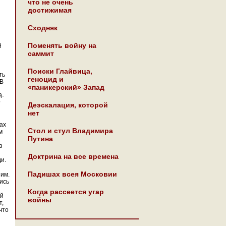
что не очень
достижимая
Сходняк
Поменять войну на
й
саммит
Поиски Глайвица,
ть
геноцид и
 В
«паникерский» Запад
й-
?
Деэскалация, которой
нет
ах
Стол и стул Владимира
м
Путина
в
Доктрина на все времена
и.
Падишах всея Московии
 им.
ись
Когда рассеется угар
ой
войны
т,
что