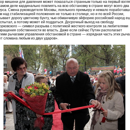
ор мишени для давления может показаться странным только на первый взгля
самом деле кардинально повлиять на всю обстановку в стране могут всего два
урса. Смена руководителя Москвы, лояльного премьеру и немало поработавш
им над стабилизацией положения не только в столице, но и по всей России,
рывает дорогу цветному бунту, чью обманчивую эйфорию российский народ е
испытал, а потому может ей поддаться. Досрочный выход на свободу
орковского — символ разрыва с политикой жесткого контроля за любителями
вращения собственности во власть. Даже если сейчас Путин располагает
гими рычагами управления обстановкой в стране — изрядная часть этих рыча
ет сломана любым из двух ударов».