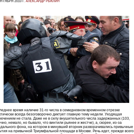
ЕНТЯБРЯ 2010 Г.
АЛЕКСАНДР РЫКЛИН
леднее время наличие 31-го числа в семидневном временном отрезке
ктически всегда безоговорочно диктует главную тему недели. Уходящая
лючением не стала. Даже не в силу внушительного числа задержанных (103,
чно, немало, но бывало, что винтили рьянее и жестче), а, скорее, из-за
ндального фона, на котором в минувший вторник разворачивались привычные
ытия на привычной Триумфальной площади в Москве. Речь идет, прежде всего