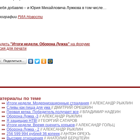
себя добавлю – и Юрия Михайловича Лужкова в том числе…
тографии
РИА Новости
удить
"Итоги недели. Оборона Лужка"
на форуме
сия для печати
Поделиться…
атериалы по теме
Итоги недели. Модернизационные страдания
// АЛЕКСАНДР РЫКЛИН
Сливы как пища для ума
// ДМИТРИЙ ОРЕШКИН
Первая кепка. Победитель получает все
// ВЛАДИМИР НАДЕИН
Оборона Лужка -3
// АЛЕКСАНДР РЫКЛИН
Я защищаю НТВ!
// ГЕОРГИЙ САТАРОВ
Итоги недели. Время оценить хорьков
// АЛЕКСАНДР ГОЛЬЦ
Оборона Лужка - 2
// АЛЕКСАНДР РЫКЛИН
256 599 994 рублей 36 копеек
// АНТОН ОРЕХЪ
Высокие отношения
// АНАТОЛИЙ БЕРШТЕЙН