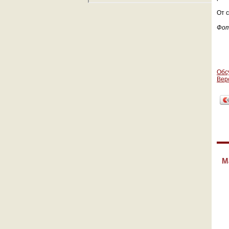
От 
Фо
Обс
Вер
М