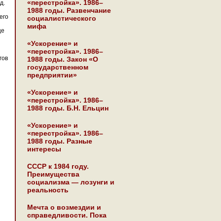
«перестройка». 1986–
д.
1988 годы. Развенчание
его
социалистического
мифа
ще
«Ускорение» и
«перестройка». 1986–
гов
1988 годы. Закон «О
государственном
предприятии»
«Ускорение» и
«перестройка». 1986–
1988 годы. Б.Н. Ельцин
«Ускорение» и
«перестройка». 1986–
1988 годы. Разные
интересы
СССР к 1984 году.
Преимущества
социализма — лозунги и
реальность
Мечта о возмездии и
справедливости. Пока