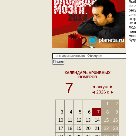
Выб
На 
рес
с н
отк
не 
Ход
пре
мно
буд
КАЛЕНДАРЬ АРХИВНЫХ
НОМЕРОВ
7
август
2026 г.
1
2
3
4
5
6
7
8
9
10
11
12
13
14
15
16
17
18
19
20
21
22
23