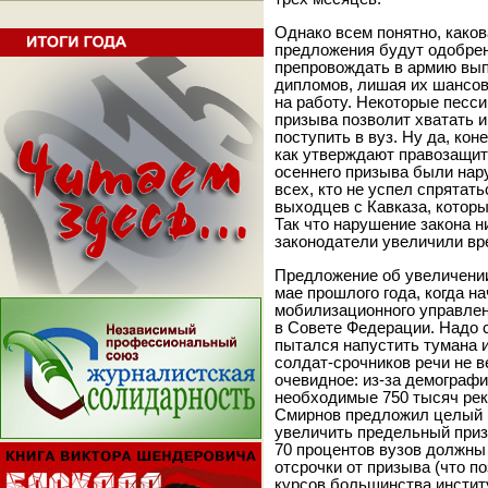
Однако всем понятно, каков
предложения будут одобре
препровождать в армию вып
дипломов, лишая их шансов
на работу. Некоторые песси
призыва позволит хватать и
поступить в вуз. Ну да, кон
как утверждают правозащит
осеннего призыва были нар
всех, кто не успел спрятать
выходцев с Кавказа, которы
Так что нарушение закона н
законодатели увеличили вре
Предложение об увеличении
мае прошлого года, когда н
мобилизационного управле
в Совете Федерации. Надо с
пытался напустить тумана и
солдат-срочников речи не в
очевидное: из-за демограф
необходимые 750 тысяч рек
Смирнов предложил целый н
увеличить предельный приз
70 процентов вузов должны
отсрочки от призыва (что п
курсов большинства инстит