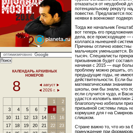
отказаться от неудобной д
потенциальному рекруту на
повестке. Предлагается по
неявки в военкомат подверг
Тогда же начальник Геншта
вот теперь его предложения
дела, все происходящее —
коллапса нынешней систем
Причины отлично известны 
мальчишек уменьшается. Во
тысяч. Специалисты прекра
призывников будет составля
начиная с 2015 — еще боль
проблему можно решить, от
КАЛЕНДАРЬ АРХИВНЫХ
предыдущие годы, не имеют
НОМЕРОВ
действительности. Если бы
8
математическими знаниями 
август
школы, они бы знали, что 
2026 г.
если случится чудо, и Вас
удастся изловить миллион 2
1
2
благополучно избегали приз
призывной системы лишь на
3
4
5
6
7
8
9
кормушке для г-на Смирнова
10
11
12
13
14
15
16
слишком.
17
18
19
20
21
22
23
Стране важно то, что из-за
принуждение при формиров