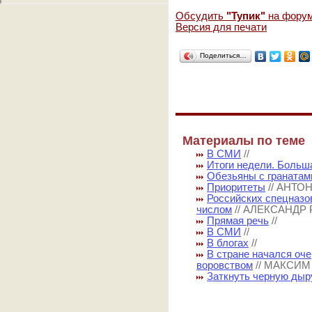
Обсудить
"Тупик"
на фору
Версия для печати
Поделиться…
Материалы по теме
В СМИ
//
Итоги недели. Больш
Обезьяны с гранатам
Приоритеты
// АНТО
Российских спецназов
числом
// АЛЕКСАНДР
Прямая речь
//
В СМИ
//
В блогах
//
В стране начался оче
воровством
// МАКСИМ
Заткнуть черную дыр