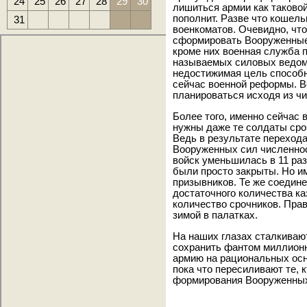
24
25
26
27
28
29
30
лишиться армии как таковой
пополнит. Разве что кошел
31
военкоматов. Очевидно, что
сформировать Вооруженные
кроме них военная служба 
называемых силовых ведомс
недостижимая цель способ
сейчас военной реформы. В
планироваться исходя из ч
Более того, именно сейчас 
нужны даже те солдаты сро
Ведь в результате переход
Вооруженных сил численнос
войск уменьшилась в 11 раз
были просто закрыты. Но и
призывников. Те же соедине
достаточного количества к
количество срочников. Пра
зимой в палатках.
На наших глазах сталкиваю
сохранить фантом миллионн
армию на рациональных осн
пока что пересиливают те, 
формирования Вооруженных