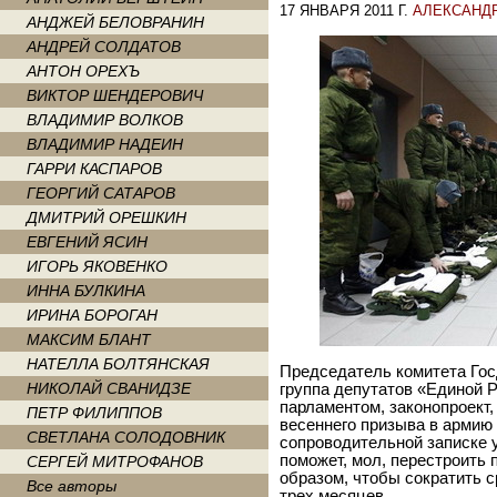
17 ЯНВАРЯ 2011 Г.
АЛЕКСАНД
АНДЖЕЙ БЕЛОВРАНИН
АНДРЕЙ СОЛДАТОВ
АНТОН ОРЕХЪ
ВИКТОР ШЕНДЕРОВИЧ
ВЛАДИМИР ВОЛКОВ
ВЛАДИМИР НАДЕИН
ГАРРИ КАСПАРОВ
ГЕОРГИЙ САТАРОВ
ДМИТРИЙ ОРЕШКИН
ЕВГЕНИЙ ЯСИН
ИГОРЬ ЯКОВЕНКО
ИННА БУЛКИНА
ИРИНА БОРОГАН
МАКСИМ БЛАНТ
НАТЕЛЛА БОЛТЯНСКАЯ
Председатель комитета Гос
НИКОЛАЙ СВАНИДЗЕ
группа депутатов «Единой Р
парламентом, законопроект
ПЕТР ФИЛИППОВ
весеннего призыва в армию д
СВЕТЛАНА СОЛОДОВНИК
сопроводительной записке 
поможет, мол, перестроить 
СЕРГЕЙ МИТРОФАНОВ
образом, чтобы сократить 
Все авторы
трех месяцев.