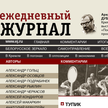
Арк
ДУ
Кре
выс
«По
про
www.ej.ru
ГЛАВНАЯ
КОММЕНТАРИИ
ИТОГ
БЕЛОРУССКОЕ ЗЕРКАЛО
САМОУПРАВЛЕНИЕ
ВС
В Кремле
В погонах
В оппозиции
В экономике
В о
АВТОРЫ
КОММЕНТАРИИ
АЛЕКСАНДР ГОЛЬЦ
АЛЕКСАНДР ОСОВЦОВ
АЛЕКСАНДР ПОДРАБИНЕК
АЛЕКСАНДР РЫКЛИН
АЛЕКСАНДР ЧЕРКАСОВ
АЛЕКСЕЙ КОНДАУРОВ
АЛЕКСЕЙ МАКАРКИН
ТУПИК
АНАТОЛИЙ БЕРШТЕЙН