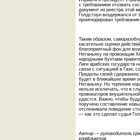
с требованием отозвать со
документ из реестра этой 
Голдстоун воздержался от э
проигнорировал требование
Таким образом, саморазобл
касательно оценки действи
благоприятный фон для воз
Нетаньяху на провокации Х
народными бунтами правите
Лиги арабских государств 
связи с ситуацией в Газе, 
Пределы своей сдержанност
будет в ближайшее время о
Нетаньяху. Но терпение изр
нельзя исключать, что в с
провокаторов внушительной
удастся. Важно, чтобы буд
поручено составление новы
отслеживали поведение сто
— как это сделал судья Гол
Автор — руководитель Це
конфликтов