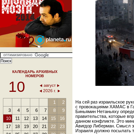
КАЛЕНДАРЬ АРХИВНЫХ
НОМЕРОВ
10
август
2026 г.
1
2
На сей раз израильское рук
с провокациями ХАМАС в Га
3
4
5
6
7
8
9
Биньямин Нетаньяху опреде
правительства, которые вп
10
11
12
13
14
15
16
данном конфликте. Это мин
Авигдор Либерман. Смысл э
17
18
19
20
21
22
23
Израиля должно посылать 