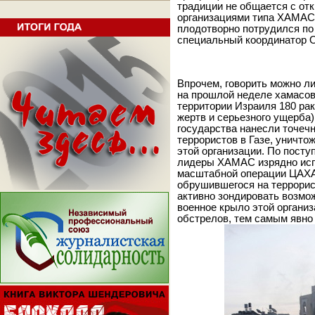
традиции не общается с от
организациями типа ХАМАС.
плодотворно потрудился по
специальный координатор 
Впрочем, говорить можно ли
на прошлой неделе хамасо
территории Израиля 180 рак
жертв и серьезного ущерба
государства нанесли точеч
террористов в Газе, уничто
этой организации. По пост
лидеры ХАМАС изрядно исп
масштабной операции ЦАХАЛ
обрушившегося на террорист
активно зондировать возмо
военное крыло этой органи
обстрелов, тем самым явно