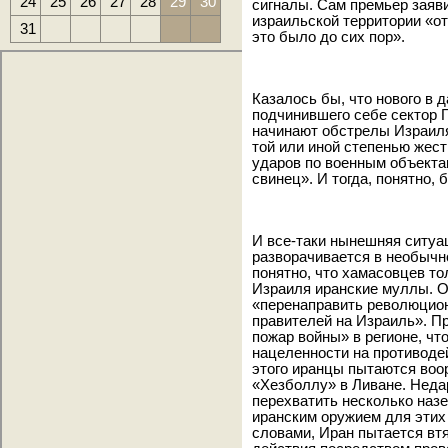
24
25
26
27
28
29
30
сигналы. Сам премьер заяв
израильской территории «о
31
это было до сих пор».
Казалось бы, что нового в 
подчинившего себе сектор 
начинают обстрелы Израиля
той или иной степенью жес
ударов по военным объекта
свинец». И тогда, понятно, 
И все-таки нынешняя ситуа
разворачивается в необычн
понятно, что хамасовцев то
Израиля иранские муллы. О
«перенаправить революцион
правителей на Израиль». Пр
пожар войны» в регионе, чт
нацеленности на противоде
этого иранцы пытаются во
«Хезболлу» в Ливане. Неда
перехватить несколько наз
иранским оружием для этих
словами, Иран пытается вт