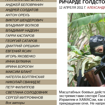
РИЧАРДЕ ГОЛДСТ
АНДЖЕЙ БЕЛОВРАНИН
12 АПРЕЛЯ 2011 Г.
АЛЕКСАНД
АНДРЕЙ СОЛДАТОВ
АНТОН ОРЕХЪ
ВИКТОР ШЕНДЕРОВИЧ
ВЛАДИМИР ВОЛКОВ
ВЛАДИМИР НАДЕИН
ГАРРИ КАСПАРОВ
ГЕОРГИЙ САТАРОВ
ДМИТРИЙ ОРЕШКИН
ЕВГЕНИЙ ЯСИН
ИГОРЬ ЯКОВЕНКО
ИННА БУЛКИНА
ИРИНА БОРОГАН
МАКСИМ БЛАНТ
НАТЕЛЛА БОЛТЯНСКАЯ
НИКОЛАЙ СВАНИДЗЕ
ПЕТР ФИЛИППОВ
Масштабных боевых действ
СВЕТЛАНА СОЛОДОВНИК
экстремистами секторе Газа
СЕРГЕЙ МИТРОФАНОВ
Израилем и ХАМАСом, как с
Все авторы
прекращении огня. Не напря