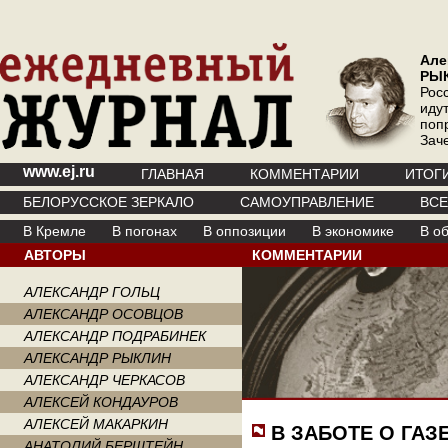
Але
РЫ
Рос
иду
поп
Зач
www.ej.ru
ГЛАВНАЯ
КОММЕНТАРИИ
ИТОГ
БЕЛОРУССКОЕ ЗЕРКАЛО
САМОУПРАВЛЕНИЕ
ВС
В Кремле
В погонах
В оппозиции
В экономике
В о
АВТОРЫ
КОММЕНТАРИИ
АЛЕКСАНДР ГОЛЬЦ
АЛЕКСАНДР ОСОВЦОВ
АЛЕКСАНДР ПОДРАБИНЕК
АЛЕКСАНДР РЫКЛИН
АЛЕКСАНДР ЧЕРКАСОВ
АЛЕКСЕЙ КОНДАУРОВ
АЛЕКСЕЙ МАКАРКИН
В ЗАБОТЕ О ГАЗ
АНАТОЛИЙ БЕРШТЕЙН