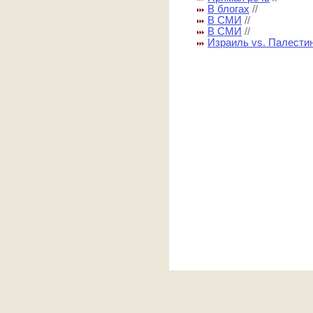
В блогах
//
В СМИ
//
В СМИ
//
Израиль vs. Палести