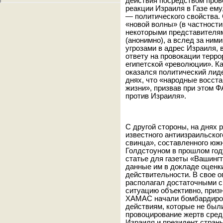
действия посредством пров
реакции Израиля в Газе ему
— политического свойства.
«новой волны» (в частност
некоторыми представителям
(анонимно), а вслед за ним
угрозами в адрес Израиля, 
ответу на провокации терро
египетской «революции». Ка
оказался политический ли
днях, что «народные восст
жизни», призвав при этом 
против Израиля».
С другой стороны, на днях 
известного антиизраильско
свинца», составленного ю
Голдстоуном в прошлом году
статье для газеты «Вашингт
данные им в докладе оценк
действительности. В свое о
располагал достаточными с
ситуацию объективно, призн
ХАМАС начали бомбардиров
действиям, которые не был
провоцирование жертв сред
Израиля и президент стран