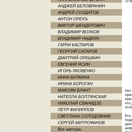
13 А
АНДЖЕЙ БЕЛОВРАНИН
АНДРЕЙ СОЛДАТОВ
АНТОН ОРЕХЪ
ВИКТОР ШЕНДЕРОВИЧ
ВЛАДИМИР ВОЛКОВ
ВЛАДИМИР НАДЕИН
ГАРРИ КАСПАРОВ
ГЕОРГИЙ САТАРОВ
ДМИТРИЙ ОРЕШКИН
ЕВГЕНИЙ ЯСИН
ИГОРЬ ЯКОВЕНКО
ИННА БУЛКИНА
ИРИНА БОРОГАН
МАКСИМ БЛАНТ
Нет
при
НАТЕЛЛА БОЛТЯНСКАЯ
пре
НИКОЛАЙ СВАНИДЗЕ
что
отл
ПЕТР ФИЛИППОВ
СВЕТЛАНА СОЛОДОВНИК
Кто
под
СЕРГЕЙ МИТРОФАНОВ
цен
неф
Все авторы