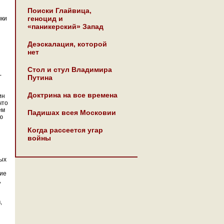
Поиски Глайвица,
геноцид и
ики
«паникерский» Запад
Деэскалация, которой
нет
Стол и стул Владимира
-
Путина
Доктрина на все времена
ин
что
ем
Падишах всея Московии
ю
Когда рассеется угар
войны
ных
щие
,
,