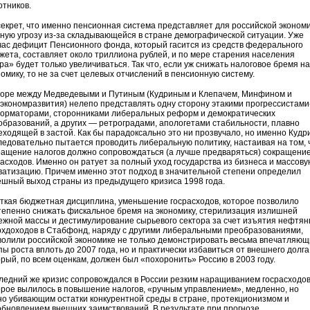
отников.
секрет, что именно пенсионная система представляет для российской эконом
вную угрозу из-за складывающейся в стране демографической ситуации. Уже
час дефицит Пенсионного фонда, который гасится из средств федерального
жета, составляет около триллиона рублей, и по мере старения населения
ра» будет только увеличиваться. Так что, если уж снижать налоговое бремя на
номику, то не за счет целевых отчислений в пенсионную систему.
поре между Медведевыми и Путиным (Кудриным и Клепачем, Минфином и
экономразвития) нелепо представлять одну сторону этакими прогрессистами
орматорами, сторонниками либеральных реформ и демократических
образований, а других — ретроградами, апологетами стабильности, плавно
еходящей в застой. Как бы парадоксально это ни прозвучало, но именно Кудр
ледовательно пытается проводить либеральную политику, настаивая на том, 
ращение налогов должно сопровождаться (а лучше предваряться) сокращени
расходов. Именно он ратует за полный уход государства из бизнеса и массову
ватизацию. Причем именно этот подход в значительной степени определил
ешный выход страны из предыдущего кризиса 1998 года.
ткая бюджетная дисциплина, уменьшение госрасходов, которое позволило
тепенно снижать фискальное бремя на экономику, стерилизация излишней
ежной массы и дестимулирование сырьевого сектора за счет изъятия нефтя
рхдоходов в Стабфонд, наряду с другими либеральными преобразованиями,
волили российской экономике не только демонстрировать весьма впечатляю
ы роста вплоть до 2007 года, но и практически избавиться от внешнего долга
орый, по всем оценкам, должен был «похоронить» Россию в 2003 году.
ледний же кризис сопровождался в России резким наращиванием госрасходов
орое вылилось в повышение налогов, «ручным управлением», медленно, но
но убивающим остатки конкурентной среды в стране, протекционизмом и
обновлением внешних заимствований. В результате при прогнозе