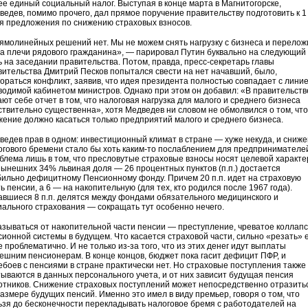
ее единый социальный налог. Выступая в конце марта в Магнитогорске,
ведев, помимо прочего, дал прямое поручение правительству подготовить к 1
я предложения по снижению страховых взносов.
ямолинейных решений нет. Мы не можем снять нагрузку с бизнеса и перелож
на плечи рядового гражданина», — парировал Путин буквально на следующий
ь на заседании правительства. Потом, правда, пресс-секретарь главы
вительства Дмитрий Песков попытался свести на нет начавший, было,
гораться конфликт, заявив, что идея президента полностью совпадает с линие
водимой кабинетом министров. Однако при этом он добавил: «В правительств
ют себе отчет в том, что налоговая нагрузка для малого и среднего бизнеса
ствительно существенна», хотя Медведев ни словом не обмолвился о том, что
жение должно касаться только предприятий малого и среднего бизнеса.
ведев прав в одном: инвестиционный климат в стране — хуже некуда, и сниж
огового бремени стало бы хоть каким-то послаблением для предпринимателе
блема лишь в том, что пресловутые страховые взносы носят целевой характе
нынешних 34% львиная доля — 26 процентных пунктов (п.п.) достается
бильно дефицитному Пенсионному фонду. Причем 20 п.п. идет на страховую
ь пенсии, а 6 — на накопительную (для тех, кто родился после 1967 года).
авшиеся 8 п.п. делятся между фондами обязательного медицинского и
иального страхования — сокращать тут особенно нечего.
азываться от накопительной части пенсии — преступление, чреватое коллап
сионной системы в будущем. Что касается страховой части, сильно «резать» 
 проблематично. И не только из-за того, что из этих денег идут выплаты
ешним пенсионерам. В конце концов, бюджет пока гасит дефицит ПФР, и
ебоев с пенсиями в стране практически нет. Но страховые поступления также
тываются в данных персонального учета, и от них зависит будущая пенсия
отников. Снижение страховых поступлений может непосредственно отразить
размере будущих пенсий. Именно это имел в виду премьер, говоря о том, что
ьзя до бесконечности перекладывать налоговое бремя с работодателей на