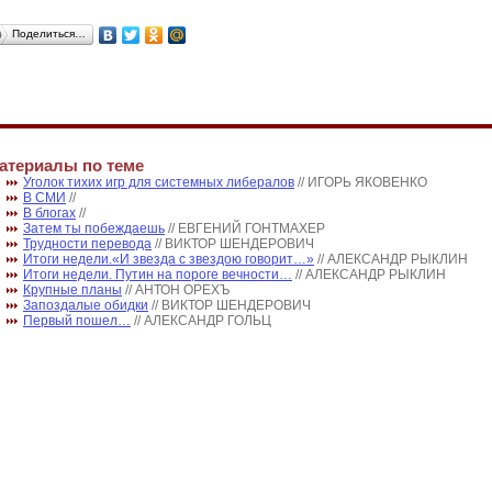
Поделиться…
атериалы по теме
Уголок тихих игр для системных либералов
// ИГОРЬ ЯКОВЕНКО
В СМИ
//
В блогах
//
Затем ты побеждаешь
// ЕВГЕНИЙ ГОНТМАХЕР
Трудности перевода
// ВИКТОР ШЕНДЕРОВИЧ
Итоги недели.«И звезда с звездою говорит…»
// АЛЕКСАНДР РЫКЛИН
Итоги недели. Путин на пороге вечности…
// АЛЕКСАНДР РЫКЛИН
Крупные планы
// АНТОН ОРЕХЪ
Запоздалые обидки
// ВИКТОР ШЕНДЕРОВИЧ
Первый пошел…
// АЛЕКСАНДР ГОЛЬЦ