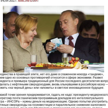
ПРЕЛЯ 2011 Г.
МАКСИМ БЛАНТ
 единства в правящей элите, нет его даже в слаженном некогда «тандеме»,
чем одно из основных противоречий относится к сфере экономики. Развел
зидента и премьера традиционный для России последнего десятилетия вопро
 делать с нефтяными сверхдоходами, вновь хлынувшими в российскую казну 
ожить «на черный день» или «вложить» в светлое инновационное будущее.
 какой точки зрения придерживается, гадать не надо: президенту-модернизато
огретому почти паническим программным докладом его интеллектуального
тра – ИНСОРа – нужны деньги на модернизацию. Однако попытки употребить
тяные сверхдоходы на госинвестиции и параллельное снижение налогового