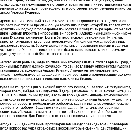
мени (которое, по мысли Медведева и сторонников его концепции, должно
колько скрасить сложившийся в стране отвратительный инвестиционный криз
алкиваются на жесткое противодействие со стороны вице-премьера министра
ансов Алексея Кудрина.
удрина, конечно, богатый опыт. В качестве главы финансового ведомства он
еживает уже третью предвыборную кампанию, в ходе которой пытается отсто
сервативный подход к формированию бюджета и защитить резервы от жела
шние» деньги вложить в «прорывные» проекты. Однако нынешний «бой» мож
ть для Кудрина последним. Если в бытность свою президентом Путин, как
вило, не покушался на основы проводимого Минфином курса, требуя лишь
ансировать перед выборами дополнительные повышения пенсий и зарплат
жетников, то Медведев вовсе не готов безоглядно доверять вице-премьеру,
ирующему финансовый блок в правительстве.
ме того, если раньше, когда во главе Минэкономразвития стоял Герман Греф, 
удриным выступали единой командой, то сейчас главным оппонентом Кудрина
л замминистра экономики Андрей Клепач. Именно он последовательно
таивает необходимость наращивания госинвестиций в модернизацию эконом
дновременного снижения налоговой нагрузки на бизнес.
тупая на конференции в Высшей школе экономики, он заявил: «В текущем год
 скорее всего, выйдем на бюджетный дефицит менее 1% ВВП, может быть, 0,6
% ВВП. Но имеем ли мы право, и есть ли вообще какой-нибудь экономический
сл выходить на нулевой дефицит, а точнее, профицитный бюджет — даст ли 
можность провести необходимые реформы, даст ли импульс экономическому
у либо это наоборот будет вести к стагнации... Тот анализ, который мы
водим, нас убеждает в том, что здесь нет общих рецептов. Для России это
ачает стагнацию. Для России это означает сворачивание реформ».
сегодняшний день главным противоречием между президентом и премьером
яется вопрос размера страховых взносов, которые сменили действовавший