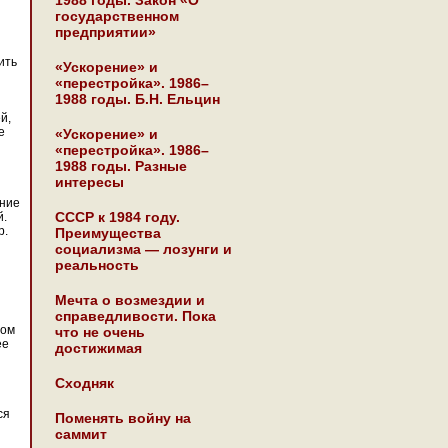
1988 годы. Закон «О
государственном
предприятии»
ить
«Ускорение» и
«перестройка». 1986–
1988 годы. Б.Н. Ельцин
й,
е
«Ускорение» и
«перестройка». 1986–
1988 годы. Разные
интересы
ение
СССР к 1984 году.
й.
р.
Преимущества
социализма — лозунги и
реальность
Мечта о возмездии и
справедливости. Пока
сом
что не очень
ее
достижимая
Сходняк
ся
Поменять войну на
саммит