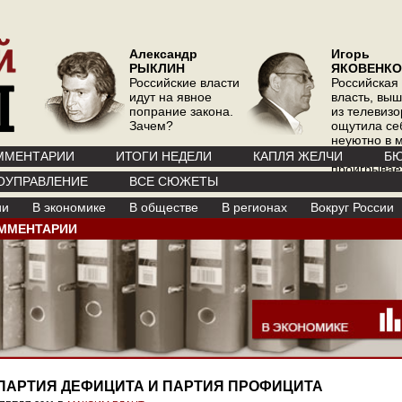
Александр
Игорь
РЫКЛИН
ЯКОВЕНКО
Российские власти
Российская
идут на явное
власть, вы
попрание закона.
из телевизо
Зачем?
ощутила се
неуютно в 
где телевиз
ММЕНТАРИИ
ИТОГИ НЕДЕЛИ
КАПЛЯ ЖЕЛЧИ
БЮ
проигрывае
ОУПРАВЛЕНИЕ
ВСЕ СЮЖЕТЫ
интернету
ии
В экономике
В обществе
В регионах
Вокруг России
ММЕНТАРИИ
ПАРТИЯ ДЕФИЦИТА И ПАРТИЯ ПРОФИЦИТА