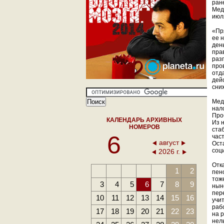
ран
Мед
июл
«Пр
ее 
ден
пра
раз
про
отда
дей
сни
Мед
нал
Про
КАЛЕНДАРЬ АРХИВНЫХ
Из 
НОМЕРОВ
ста
6
част
август
Ост
соц
2026 г.
Отк
1
2
пен
тоже
3
4
5
6
7
8
9
нын
пер
10
11
12
13
14
15
16
учи
раб
17
18
19
20
21
22
23
на 
нел