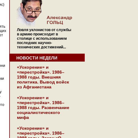
ис)
ять
Ловля уклонистов от службы
ющих
в армию происходит в
ет
столице с использованием
последних научно-
технических достижений...
НОВОСТИ НЕДЕЛИ
они
«Ускорение» и
«перестройка». 1986–
1988 годы. Внешняя
ики
политика. Вывод войск
из Афганистана
у
-
«Ускорение» и
«перестройка». 1986–
это
1988 годы. Развенчание
социалистического
мифа
«Ускорение» и
«перестройка». 1986–