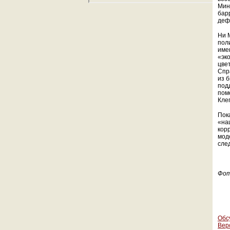
Мин
бар
деф
Ни 
пол
име
«эк
цве
Спр
из 
под
пом
Кле
Пок
«на
кор
мод
сле
Фо
Обс
Вер