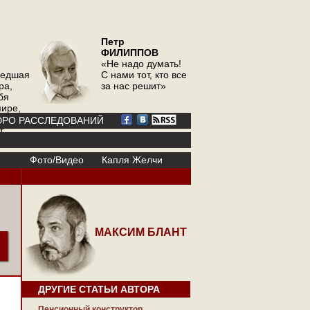
Петр
ФИЛИППОВ
«Не надо думать!
шедшая
С нами тот, кто все
ра,
за нас решит»
бя
мире,
ор
РО РАССЛЕДОВАНИЙ
т
Фото/Видео
Капля Желчи
МАКСИМ БЛАНТ
ДРУГИЕ СТАТЬИ АВТОРА
Пенсионный конструктор