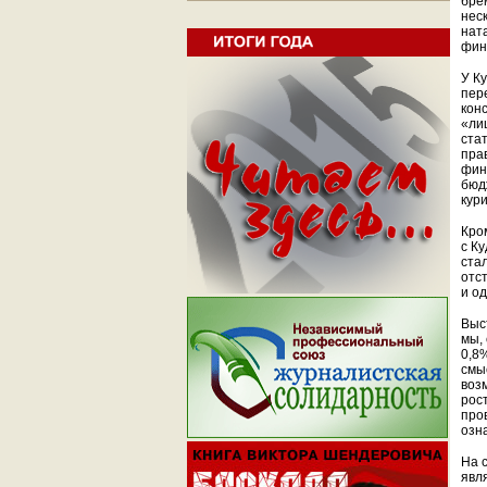
бре
нес
нат
фин
У К
пер
кон
«ли
ста
пра
фин
бюд
кур
Кро
с К
ста
отс
и о
Выс
мы,
0,8
смы
воз
рост
про
озн
На 
явл