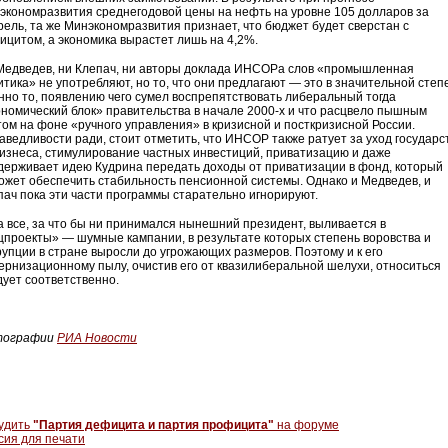
экономразвития среднегодовой цены на нефть на уровне 105 долларов за
рель, та же Минэкономразвития признает, что бюджет будет сверстан с
ицитом, а экономика вырастет лишь на 4,2%.
Медведев, ни Клепач, ни авторы доклада ИНСОРа слов «промышленная
итика» не употребляют, но то, что они предлагают — это в значительной степ
нно то, появлению чего сумел воспрепятствовать либеральный тогда
ономический блок» правительства в начале 2000-х и что расцвело пышным
том на фоне «ручного управления» в кризисной и посткризисной России.
аведливости ради, стоит отметить, что ИНСОР также ратует за уход государс
бизнеса, стимулирование частных инвестиций, приватизацию и даже
держивает идею Кудрина передать доходы от приватизации в фонд, который
ожет обеспечить стабильность пенсионной системы. Однако и Медведев, и
пач пока эти части программы старательно игнорируют.
а все, за что бы ни принимался нынешний президент, выливается в
цпроекты» — шумные кампании, в результате которых степень воровства и
рупции в стране выросли до угрожающих размеров. Поэтому и к его
ернизационному пылу, очистив его от квазилиберальной шелухи, относиться
дует соответственно.
тографии
РИА Новости
удить
"Партия дефицита и партия профицита"
на форуме
сия для печати