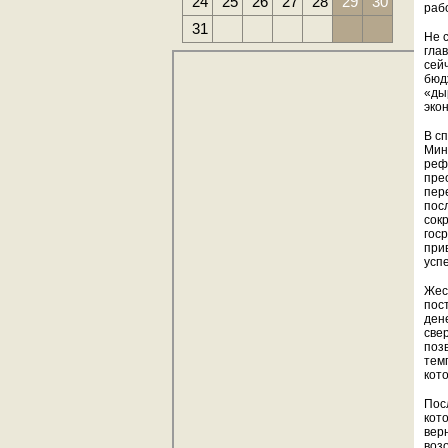
24
25
26
27
28
29
30
раб
31
Не 
гла
сей
бюд
«ды
эко
В с
Мин
реф
пре
пер
пос
сок
гос
при
усп
Жес
пос
ден
све
поз
темп
кот
Пос
кот
вер
воз