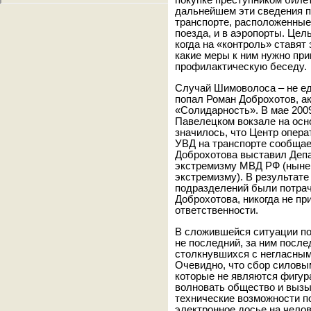
покупке преступником биле
дальнейшем эти сведения 
транспорте, расположенные
поезда, и в аэропорты. Цел
когда на «контроль» ставят
какие меры к ним нужно при
профилактическую беседу.
Случай Шимоволоса – не ед
попал Роман Доброхотов, а
«Солидарность». В мае 200
Павелецком вокзале на осн
значилось, что Центр опер
УВД на транспорте сообщает
Доброхотова выставил Деп
экстремизму МВД РФ (ныне
экстремизму). В результат
подразделений были потра
Доброхотова, никогда не пр
ответственности.
В сложившейся ситуации по
не последний, за ним после
столкнувшихся с негласным
Очевидно, что сбор силовы
которые не являются фигур
волновать общество и вызыв
технические возможности 
электронное досье на челов