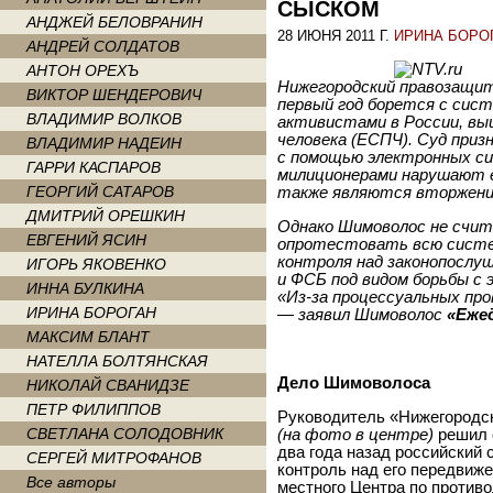
СЫСКОМ
АНДЖЕЙ БЕЛОВРАНИН
28 ИЮНЯ 2011 Г.
ИРИНА БОРО
АНДРЕЙ СОЛДАТОВ
АНТОН ОРЕХЪ
Нижегородский правозащи
ВИКТОР ШЕНДЕРОВИЧ
первый год борется с сист
ВЛАДИМИР ВОЛКОВ
активистами в России, выи
человека (ЕСПЧ). Суд приз
ВЛАДИМИР НАДЕИН
с помощью электронных си
ГАРРИ КАСПАРОВ
милиционерами нарушают ег
ГЕОРГИЙ САТАРОВ
также являются вторжени
ДМИТРИЙ ОРЕШКИН
Однако Шимоволос не счит
ЕВГЕНИЙ ЯСИН
опротестовать всю систем
контроля над законопослу
ИГОРЬ ЯКОВЕНКО
и ФСБ под видом борьбы с 
ИННА БУЛКИНА
«Из-за процессуальных про
ИРИНА БОРОГАН
— заявил Шимоволос
«Еже
МАКСИМ БЛАНТ
НАТЕЛЛА БОЛТЯНСКАЯ
Дело Шимоволоса
НИКОЛАЙ СВАНИДЗЕ
ПЕТР ФИЛИППОВ
Руководитель «Нижегородс
СВЕТЛАНА СОЛОДОВНИК
(на фото в центре)
решил о
два года назад российский
СЕРГЕЙ МИТРОФАНОВ
контроль над его передвиж
Все авторы
местного Центра по против