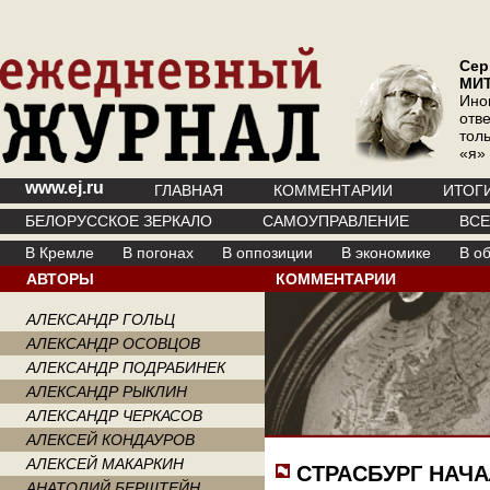
Сер
МИ
Ино
отв
тол
«я»
www.ej.ru
ГЛАВНАЯ
КОММЕНТАРИИ
ИТОГ
БЕЛОРУССКОЕ ЗЕРКАЛО
САМОУПРАВЛЕНИЕ
ВС
В Кремле
В погонах
В оппозиции
В экономике
В о
АВТОРЫ
КОММЕНТАРИИ
АЛЕКСАНДР ГОЛЬЦ
АЛЕКСАНДР ОСОВЦОВ
АЛЕКСАНДР ПОДРАБИНЕК
АЛЕКСАНДР РЫКЛИН
АЛЕКСАНДР ЧЕРКАСОВ
АЛЕКСЕЙ КОНДАУРОВ
АЛЕКСЕЙ МАКАРКИН
СТРАСБУРГ НАЧ
АНАТОЛИЙ БЕРШТЕЙН