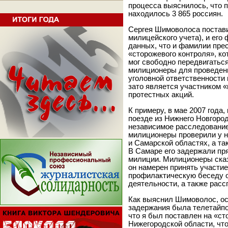
процесса выяснилось, что п
находилось 3 865 россиян.
Сергея Шимоволоса постави
милицейского учета), и его
данных, что и фамилии прес
«сторожевого контроля», к
мог свободно передвигаться
милиционеры для проведени
уголовной ответственности 
зато является участником 
протестных акций.
К примеру, в мае 2007 года
поезде из Нижнего Новгород
независимое расследование
милиционеры проверили у н
и Самарской областях, а та
В Самаре его задержали пря
милиции. Милиционеры сказ
он намерен принять участи
профилактическую беседу о
деятельности, а также расс
Как выяснил Шимоволос, ос
задержания была телетайпо
что я был поставлен на «с
Нижегородской области, чт