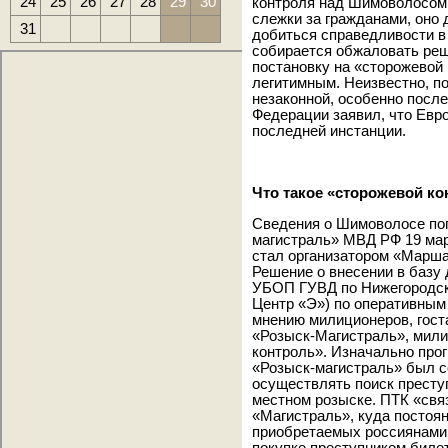
24
25
26
27
28
29
30
контроля над Шимоволосом 
слежки за гражданами, оно
31
добиться справедливости в
собирается обжаловать реш
постановку на «сторожевой
легитимным. Неизвестно, п
незаконной, особенно после 
Федерации заявил, что Евро
последней инстанции.
Что такое «сторожевой ко
Сведения о Шимоволосе поп
магистраль» МВД РФ 19 мар
стал организатором «Марша
Решение о внесении в базу
УБОП ГУВД по Нижегородск
Центр «Э») по оперативным
мнению милиционеров, гост
«Розыск-Магистраль», мили
контроль». Изначально про
«Розыск-магистраль» был с
осуществлять поиск престу
местном розыске. ПТК «свя
«Магистраль», куда постоя
приобретаемых россиянами 