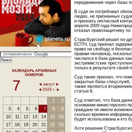
передвижения через базы п
В суде он потребовал обяз
людях, не признанных судом
и признать негласный контр
апреля 2009 года Нижегоро
отказал правозащитнику по 
Страсбургский решил по-дру
ЕСПЧ, суд признал задерж
право на свободу и безопас
правам человека), поскольк
числился в базе данных ка
экстремистских преступлени
только в результате своей 
КАЛЕНДАРЬ АРХИВНЫХ
НОМЕРОВ
Суд также признал, что по
7
закрытые базы спецслужб, 
август
также являются вторжением 
2026 г.
статью 8.
Суд отметил, что база данн
1
2
основании министерского пр
3
4
5
6
7
8
9
граждане не имели возможно
сколько времени информация
10
11
12
13
14
15
16
будет использована и кто б
17
18
19
20
21
22
23
Хотя решение Страсбургског