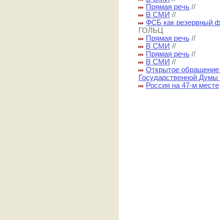
Прямая речь
//
В СМИ
//
ФСБ как резервный 
ГОЛЬЦ
Прямая речь
//
В СМИ
//
Прямая речь
//
В СМИ
//
Открытое обращение 
Государственной Думы
Россия на 47-м месте