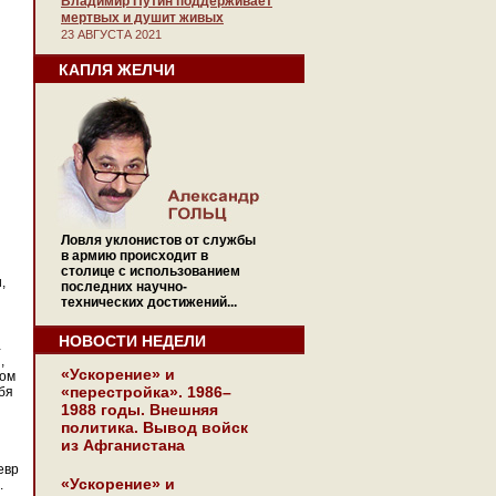
Владимир Путин поддерживает
мертвых и душит живых
23 АВГУСТА 2021
КАПЛЯ ЖЕЛЧИ
Ловля уклонистов от службы
в армию происходит в
столице с использованием
,
последних научно-
технических достижений...
НОВОСТИ НЕДЕЛИ
…
,
«Ускорение» и
ком
«перестройка». 1986–
бя
1988 годы. Внешняя
политика. Вывод войск
из Афганистана
евр
«Ускорение» и
.