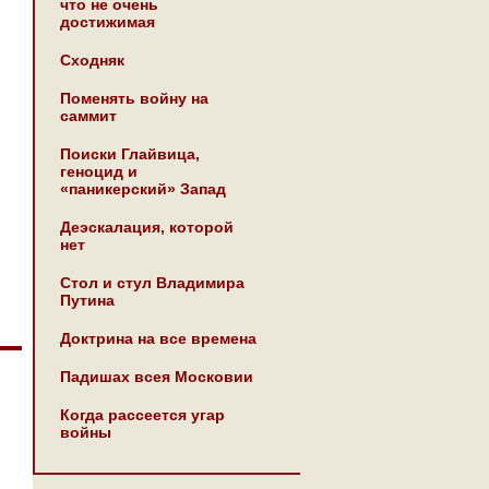
что не очень
достижимая
Сходняк
Поменять войну на
саммит
Поиски Глайвица,
геноцид и
«паникерский» Запад
Деэскалация, которой
нет
Стол и стул Владимира
Путина
Доктрина на все времена
Падишах всея Московии
Когда рассеется угар
войны