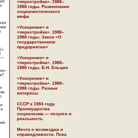
ьно
«перестройка». 1986–
о
1988 годы. Развенчание
социалистического
мифа
всех
«Ускорение» и
 чем
в
«перестройка». 1986–
1988 годы. Закон «О
государственном
предприятии»
),
е
«Ускорение» и
и —
«перестройка». 1986–
1988 годы. Б.Н. Ельцин
ые»
да?
«Ускорение» и
«перестройка». 1986–
ег
1988 годы. Разные
ом,
интересы
о
СССР к 1984 году.
их
Преимущества
то
социализма — лозунги и
реальность
ния.
Мечта о возмездии и
справедливости. Пока