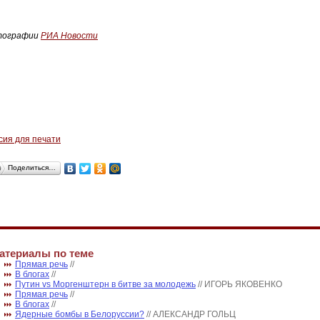
тографии
РИА Новости
сия для печати
Поделиться…
атериалы по теме
Прямая речь
//
В блогах
//
Путин vs Моргенштерн в битве за молодежь
// ИГОРЬ ЯКОВЕНКО
Прямая речь
//
В блогах
//
Ядерные бомбы в Белоруссии?
// АЛЕКСАНДР ГОЛЬЦ