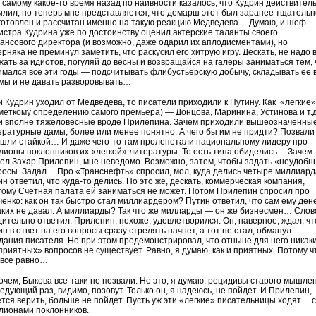
 самому какое-то время назад по наивности казалось, что Кудрин действител
ылил, но теперь мне представляется, что демарш этот был заранее тщательн
готовлен и рассчитан именно на такую реакцию Медведева… Думаю, и шеф
истра Кудрина уже по достоинству оценил актерские таланты своего
ансового директора (и возможно, даже одарил их аплодисментами), но
рняка не преминул заметить, что раскусил его хитрую игру. Дескать, не надо 
жать за идиотов, погуляй до весны и возвращайся на галеры заниматься тем,
имался все эти годы — подсчитывать флибустьерскую добычу, складывать ее 
мы и не давать разворовывать…
и Кудрин уходил от Медведева, то писатели приходили к Путину. Как «легкие»
 меткому определению самого премьера) — Донцова, Маринина, Устинова и т.д.
 и вполне тяжеловесные вроде Прилепина. Зачем приходили вышеозначенны
ературные дамы, более или менее понятно. А чего бы им не придти? Позвал
ошли стайкой… И даже чего-то там пролепетали национальному лидеру про
лионы поклонников их «легкой» литературы. То есть типа обиделись… Зачем
ел Захар Прилепин, мне неведомо. Возможно, затем, чтобы задать «неудобн
росы. Задал… Про «Транснефть» спросил, мол, куда делись четыре миллиар
н ответил, что куда-то делись. Но это же, дескать, коммерческая компания,
тому Счетная палата ей заниматься не может. Потом Прилепин спросил про
ченко: как он так быстро стал миллиардером? Путин ответил, что сам ему ден
аких не давал. А миллиарды? Так что же милларды — он же бизнесмен… Слов
дительно ответил. Прилепин, похоже, удовлетворился. Он, наверное, ждал, чт
н в ответ на его вопросы сразу стрелять начнет, а тот не стал, обманул
дания писателя. Но при этом продемонстрировал, что отныне для него никак
приятных» вопросов не существует. Равно, я думаю, как и приятных. Потому ч
 все равно…
очем, Быкова все-таки не позвали. Но это, я думаю, рецидивы старого мышле
едующий раз, видимо, позовут. Только он, я надеюсь, не пойдет. И Прилепин,
ется верить, больше не пойдет. Пусть уж эти «легкие» писательницы ходят… с
лионами поклонников.