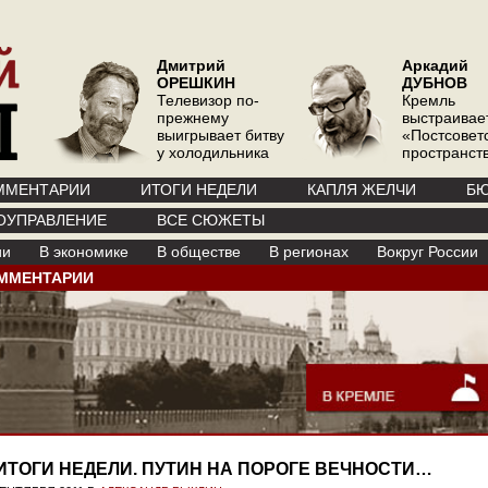
Дмитрий
Аркадий
ОРЕШКИН
ДУБНОВ
Телевизор по-
Кремль
прежнему
выстраивае
выигрывает битву
«Постсовет
у холодильника
пространств
ММЕНТАРИИ
ИТОГИ НЕДЕЛИ
КАПЛЯ ЖЕЛЧИ
БЮ
ОУПРАВЛЕНИЕ
ВСЕ СЮЖЕТЫ
ии
В экономике
В обществе
В регионах
Вокруг России
ММЕНТАРИИ
ИТОГИ НЕДЕЛИ. ПУТИН НА ПОРОГЕ ВЕЧНОСТИ…