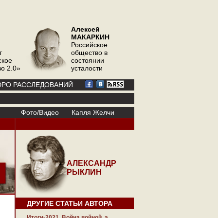
Алексей
МАКАРКИН
Российское
т
общество в
ское
состоянии
о 2.0»
усталости
РО РАССЛЕДОВАНИЙ
Фото/Видео
Капля Желчи
АЛЕКСАНДР
РЫКЛИН
ДРУГИЕ СТАТЬИ АВТОРА
Итоги-2021. Война войной, а