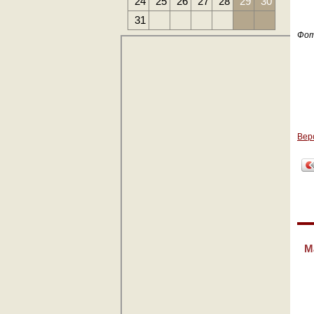
24
25
26
27
28
29
30
31
Фо
Вер
М