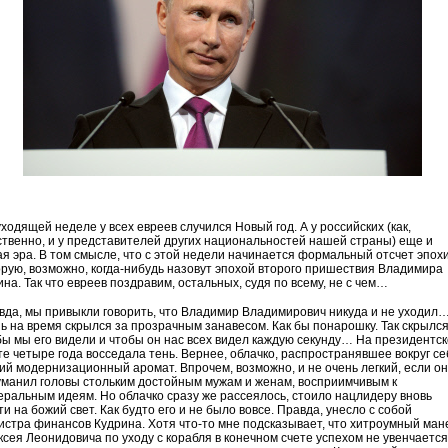
ходящей неделе у всех евреев случился Новый год. А у российских (как,
ственно, и у представителей других национальностей нашей страны) еще и
ая эра. В том смысле, что с этой недели начинается формальный отсчет эпохи
орую, возможно, когда-нибудь назовут эпохой второго пришествия Владимира
на. Так что евреев поздравим, остальных, судя по всему, не с чем…
вда, мы привыкли говорить, что Владимир Владимирович никуда и не уходил
ь на время скрылся за прозрачным занавесом. Как бы понарошку. Так скрылся
бы мы его видели и чтобы он нас всех видел каждую секунду… На президентс
те четыре года восседала тень. Вернее, облачко, распространявшее вокруг се
кий модернизационный аромат. Впрочем, возможно, и не очень легкий, если он
уманил головы стольким достойным мужам и женам, восприимчивым к
еральным идеям. Но облачко сразу же рассеялось, стоило нацлидеру вновь
и на божий свет. Как будто его и не было вовсе. Правда, унесло с собой
истра финансов Кудрина. Хотя что-то мне подсказывает, что хитроумный ман
ксея Леонидовича по уходу с корабля в конечном счете успехом не увенчается