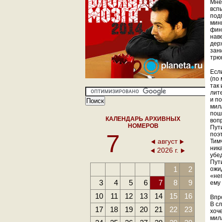
Мне
всп
под
мин
фин
наве
дер
зан
трю
Есл
(по
так
лит
и п
мил
пош
КАЛЕНДАРЬ АРХИВНЫХ
воп
НОМЕРОВ
Пути
7
поэ
август
Тим
ник
2026 г.
убе
Пути
1
2
ожи
«не
3
4
5
6
7
8
9
ему
10
11
12
13
14
15
16
Впр
В сл
17
18
19
20
21
22
23
хоч
мил