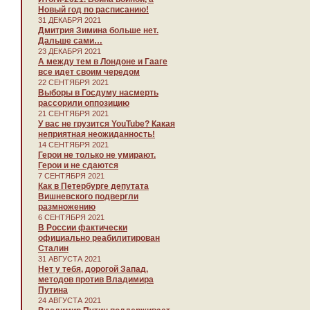
Новый год по расписанию!
31 ДЕКАБРЯ 2021
Дмитрия Зимина больше нет.
Дальше сами…
23 ДЕКАБРЯ 2021
А между тем в Лондоне и Гааге
все идет своим чередом
22 СЕНТЯБРЯ 2021
Выборы в Госдуму насмерть
рассорили оппозицию
21 СЕНТЯБРЯ 2021
У вас не грузится YouTube? Какая
неприятная неожиданность!
14 СЕНТЯБРЯ 2021
Герои не только не умирают.
Герои и не сдаются
7 СЕНТЯБРЯ 2021
Как в Петербурге депутата
Вишневского подвергли
размножению
6 СЕНТЯБРЯ 2021
В России фактически
официально реабилитирован
Сталин
31 АВГУСТА 2021
Нет у тебя, дорогой Запад,
методов против Владимира
Путина
24 АВГУСТА 2021