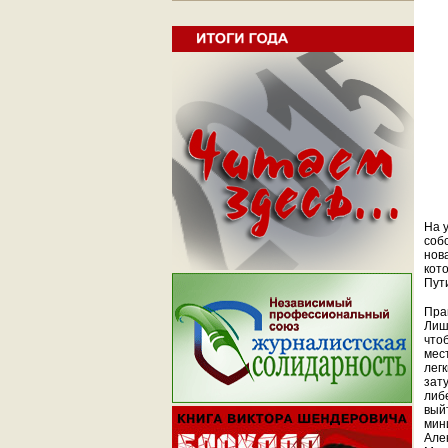
На у
соб
нов
кот
Пути
Пра
Лиш
что
мес
лег
зат
либ
выйт
мин
Але