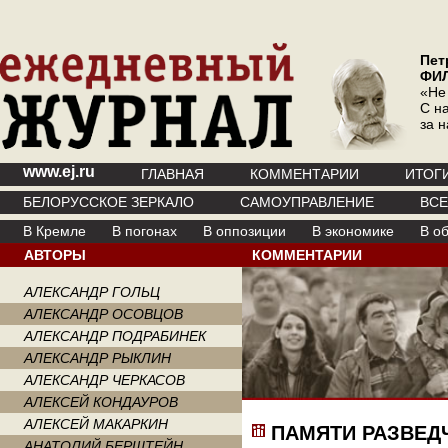
Пет
ФИ
«Не
С на
за 
www.ej.ru
ГЛАВНАЯ
КОММЕНТАРИИ
ИТОГ
БЕЛОРУССКОЕ ЗЕРКАЛО
САМОУПРАВЛЕНИЕ
ВС
В Кремле
В погонах
В оппозиции
В экономике
В о
АВТОРЫ
КОММЕНТАРИИ
АЛЕКСАНДР ГОЛЬЦ
АЛЕКСАНДР ОСОВЦОВ
АЛЕКСАНДР ПОДРАБИНЕК
АЛЕКСАНДР РЫКЛИН
АЛЕКСАНДР ЧЕРКАСОВ
АЛЕКСЕЙ КОНДАУРОВ
АЛЕКСЕЙ МАКАРКИН
ПАМЯТИ РАЗВЕД
АНАТОЛИЙ БЕРШТЕЙН