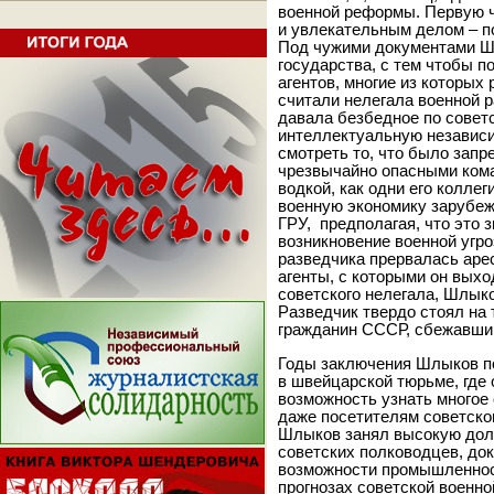
военной реформы. Первую ч
и увлекательным делом – п
Под чужими документами Ш
государства, с тем чтобы п
агентов, многие из которых 
считали нелегала военной 
давала безбедное по совет
интеллектуальную независи
смотреть то, что было зап
чрезвычайно опасными ком
водкой, как одни его коллег
военную экономику зарубеж
ГРУ, предполагая, что это 
возникновение военной угр
разведчика прервалась ар
агенты, с которыми он выхо
советского нелегала, Шлыко
Разведчик твердо стоял на т
гражданин СССР, сбежавши
Годы заключения Шлыков по
в швейцарской тюрьме, где
возможность узнать многое 
даже посетителям советско
Шлыков занял высокую долж
советских полководцев, до
возможности промышленнос
прогнозах советской военно