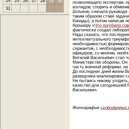
24
25
26
27
28
29
30
позволяющего экспертам, 
взглядов, спорить и обмени
31
Шлыков, сначала руководя 
таким образом ставя зада
Канады), а потом написав н
брошюру «
Что погубило со
фактически создал либерал
Надо сказать, что последни
интеллектуального триумфа
необходимостью формирова
сержантов, с необходимост
офицеров, со многим, необ
Виталий Васильевич стал ч
Министерстве обороны. Он у
часть военной реформы, на 
До последних дней жизни 
разведчика анализировал с
Не пытаясь никому угодить,
качество для сегодняшней 
Васильевич.
Фотография
svobodanews.