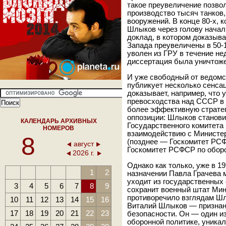
такое преувеличение позво
производство тысяч танков,
вооружений. В конце 80-х, 
Шлыков через голову начал
доклад, в котором доказыв
Запада преувеличены в 50-1
уволен из ГРУ в течение не
диссертация была уничтоже
И уже свободный от ведомс
публикует несколько сенса
доказывает, например, что 
превосходства над СССР в 
более эффективную стратег
оппозиции: Шлыков станови
КАЛЕНДАРЬ АРХИВНЫХ
Государственного комитета
НОМЕРОВ
взаимодействию с Минист
8
(позднее — Госкомитет РСФ
август
Госкомитет РСФСР по обор
2026 г.
Однако как только, уже в 1
1
2
назначении Павла Грачева
уходит из государственных 
3
4
5
6
7
8
9
сохранит военный штат Мин
противоречило взглядам Ш
10
11
12
13
14
15
16
Виталий Шлыков — признанн
17
18
19
20
21
22
23
безопасности. Он — один и
оборонной политике, уника