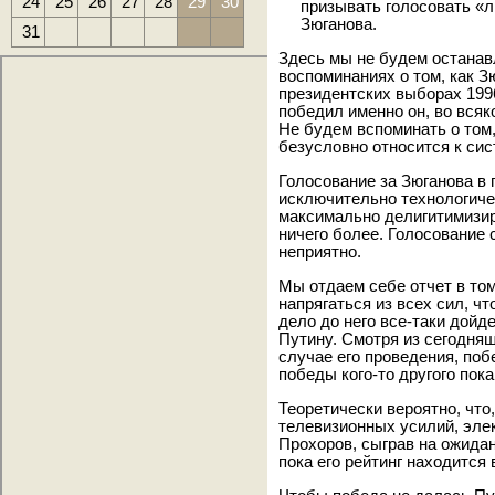
24
25
26
27
28
29
30
призывать голосовать «л
Зюганова.
31
Здесь мы не будем останав
воспоминаниях о том, как З
президентских выборах 1996
победил именно он, во всяк
Не будем вспоминать о том
безусловно относится к си
Голосование за Зюганова в
исключительно технологичес
максимально делигитимизир
ничего более. Голосование 
неприятно.
Мы отдаем себе отчет в то
напрягаться из всех сил, чт
дело до него все-таки дой
Путину. Смотря из сегодняшн
случае его проведения, поб
победы кого-то другого пок
Теоретически вероятно, чт
телевизионных усилий, эле
Прохоров, сыграв на ожида
пока его рейтинг находится