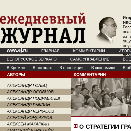
Иго
ЯК
Рос
вла
из т
ощу
неу
www.ej.ru
где 
ГЛАВНАЯ
КОММЕНТАРИИ
ИТОГ
про
БЕЛОРУССКОЕ ЗЕРКАЛО
САМОУПРАВЛЕНИЕ
ВС
инт
В Кремле
В погонах
В оппозиции
В экономике
В о
АВТОРЫ
КОММЕНТАРИИ
АЛЕКСАНДР ГОЛЬЦ
АЛЕКСАНДР ОСОВЦОВ
АЛЕКСАНДР ПОДРАБИНЕК
АЛЕКСАНДР РЫКЛИН
АЛЕКСАНДР ЧЕРКАСОВ
АЛЕКСЕЙ КОНДАУРОВ
АЛЕКСЕЙ МАКАРКИН
О СТРАТЕГИИ Г
АНАТОЛИЙ БЕРШТЕЙН