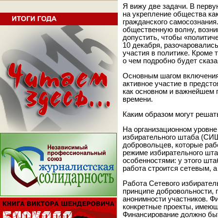
Я вижу две задачи. В перв
на укрепление общества как
гражданского самосознания.
общественную волну, возни
допустить, чтобы «полити
10 декабря, разочаровались
участия в политике. Кроме т
о чем подробно будет сказа
Основным шагом включения 
активное участие в предст
как основном и важнейшем
времени.
Каким образом могут решат
На организационном уровне
избирательного штаба (СИШ
добровольцев, которые раб
режиме избирательного шта
особенностями: у этого штаб
работа строится сетевым, а
Работа Сетевого избирател
принципе добровольности,
анонимности участников. Ф
конкретные проекты, имеющ
Финансирование должно бы