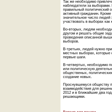
Так же необходимо привлеч
наблюдатели за выборами.
правильный политический о
активный гражданин. Кроме т
значительное число людей з
участвовать в выборах как 
Во-вторых, людям необходи
другом и решать общие зада
проведения описанной выше
выборов.
В-третьих, людей нужно пр
местных выборах, которые с
первые шаги.
В-четвертых, необходимо 
или политическую деятельн
общественых, политических
создание новых.
Проснувшемуся обществу п
взаимодействия для решени
2012 и в ближайшие два год
решающими.