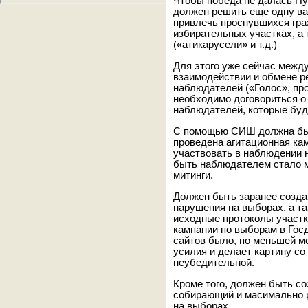
Чтобы победа не далась Пу
должен решить еще одну в
привлечь проснувшихся гра
избирательных участках, а 
(«атикарусели» и т.д.)
Для этого уже сейчас межд
взаимодействии и обмене р
наблюдателей («Голос», прое
необходимо договориться о
наблюдателей, которые буд
С помощью СИШ должна быть
проведена агитационная ка
участвовать в наблюдении 
быть наблюдателем стало м
митинги.
Должен быть заранее созда
нарушения на выборах, а т
исходные протоколы участ
кампании по выборам в Госду
сайтов было, по меньшей ме
усилия и делает картину со
неубедительной.
Кроме того, должен быть с
собирающий и масимально 
на выборах.