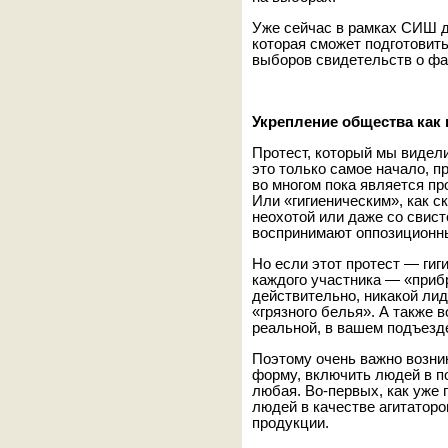
Уже сейчас в рамках СИШ д
которая сможет подготовить
выборов свидетельств о ф
Укрепление общества как 
Протест, который мы видел
это только самое начало, п
во многом пока является пр
Или «гигиеническим», как с
неохотой или даже со свист
воспринимают оппозиционны
Но если этот протест — гиг
каждого участника — «прибр
действительно, никакой лид
«грязного белья». А также 
реальной, в вашем подъезде
Поэтому очень важно возни
форму, включить людей в п
любая. Во-первых, как уже
людей в качестве агитаторо
продукции.