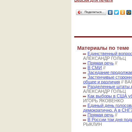
Версия для печати
Поделиться…
Материалы по теме
Единственный вопрос
АЛЕКСАНДР ГОЛЬЦ
Прямая речь
//
В СМИ
//
Заседание продолжае
Застенчивые сторонн
общее и различия
// В
Разделенные штаты А
АЛЕКСАНДР ГОЛЬЦ
Как выборы в США уб
ИГОРЬ ЯКОВЕНКО
Единый день голосов
демократично. А в СНГ
Прямая речь
//
В России три дня по
РЫКЛИН