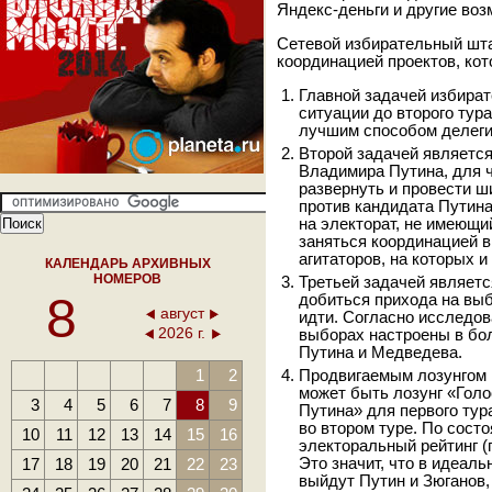
Яндекс-деньги и другие во
Сетевой избирательный шта
координацией проектов, ко
Главной задачей избира
ситуации до второго тур
лучшим способом делеги
Второй задачей являетс
Владимира Путина, для ч
развернуть и провести 
против кандидата Путина
на электорат, не имеющи
заняться координацией 
агитаторов, на которых 
КАЛЕНДАРЬ АРХИВНЫХ
НОМЕРОВ
Третьей задачей являетс
8
добиться прихода на выб
август
идти. Согласно исследо
2026 г.
выборах настроены в бо
Путина и Медведева.
1
2
Продвигаемым лозунгом 
может быть лозунг «Голо
3
4
5
6
7
8
9
Путина» для первого тур
во втором туре. По сос
10
11
12
13
14
15
16
электоральный рейтинг (
17
18
19
20
21
22
23
Это значит, что в идеаль
выйдут Путин и Зюганов,