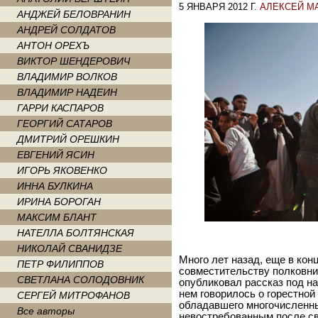
5 ЯНВАРЯ 2012 Г.
АЛЕКСЕЙ М
АНДЖЕЙ БЕЛОВРАНИН
АНДРЕЙ СОЛДАТОВ
АНТОН ОРЕХЪ
ВИКТОР ШЕНДЕРОВИЧ
ВЛАДИМИР ВОЛКОВ
ВЛАДИМИР НАДЕИН
ГАРРИ КАСПАРОВ
ГЕОРГИЙ САТАРОВ
ДМИТРИЙ ОРЕШКИН
ЕВГЕНИЙ ЯСИН
ИГОРЬ ЯКОВЕНКО
ИННА БУЛКИНА
ИРИНА БОРОГАН
МАКСИМ БЛАНТ
НАТЕЛЛА БОЛТЯНСКАЯ
НИКОЛАЙ СВАНИДЗЕ
Много лет назад, еще в конц
ПЕТР ФИЛИППОВ
совместительству полковн
СВЕТЛАНА СОЛОДОВНИК
опубликовал рассказ под н
нем говорилось о горестной
СЕРГЕЙ МИТРОФАНОВ
обладавшего многочисленны
Все авторы
невостребованным после с