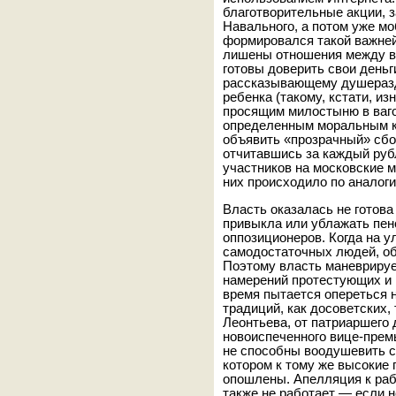
благотворительные акции, 
Навального, а потом уже мо
формировался такой важней
лишены отношения между в
готовы доверить свои деньг
рассказывающему душераз
ребенка (такому, кстати, из
просящим милостыню в ваго
определенным моральным к
объявить «прозрачный» сбо
отчитавшись за каждый руб
участников на московские м
них происходило по аналоги
Власть оказалась не готова
привыкла или ублажать пен
оппозиционеров. Когда на 
самодостаточных людей, об
Поэтому власть маневрируе
намерений протестующих и 
время пытается опереться 
традиций, как досоветских, 
Леонтьева, от патриаршего
новоиспеченного вице-премь
не способны воодушевить с
котором к тому же высокие
опошлены. Апелляция к раб
также не работает — если н