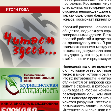
программы. Космонавт не у
слесарным, ни токарным рем
оказался непригоден даже к
так как ошеломил фермера 
концов, космонавт принял р
Короткий рассказ, написан
общества, подчеркнуто «пр
завиральными идеями. В эт
простой работой и предста
отторгающую чужаков. В ра
взаимоотношениях между об
режима подразумевала пол
государству-патрону, отказ
стабильности и предсказуе
Нынешний год стал времен
сил, которые отвергают пр
тесно в мире, который был
что их потребности, и мате
отличаются от запросов ск
живут в странах, в которых
68-го года (в России, конечн
разочаровали слишком многи
раз и навсегда правила иг
хочется разрушить жестко 
возможность влиять на общ
Интернете они привыкли к 