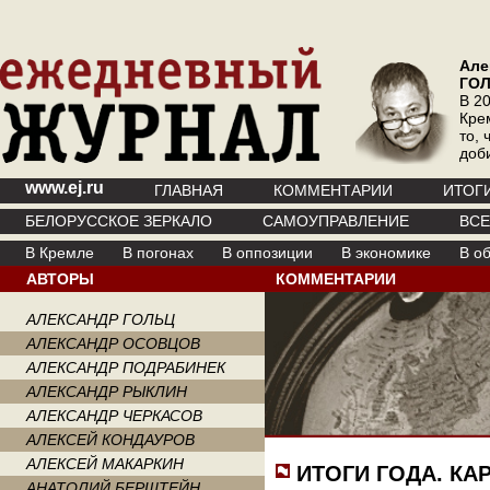
Але
ГО
В 20
Кре
то, 
доб
www.ej.ru
ГЛАВНАЯ
КОММЕНТАРИИ
ИТОГ
БЕЛОРУССКОЕ ЗЕРКАЛО
САМОУПРАВЛЕНИЕ
ВС
В Кремле
В погонах
В оппозиции
В экономике
В о
АВТОРЫ
КОММЕНТАРИИ
АЛЕКСАНДР ГОЛЬЦ
АЛЕКСАНДР ОСОВЦОВ
АЛЕКСАНДР ПОДРАБИНЕК
АЛЕКСАНДР РЫКЛИН
АЛЕКСАНДР ЧЕРКАСОВ
АЛЕКСЕЙ КОНДАУРОВ
АЛЕКСЕЙ МАКАРКИН
ИТОГИ ГОДА. К
АНАТОЛИЙ БЕРШТЕЙН