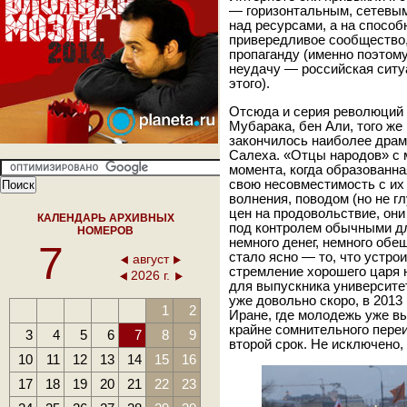
— горизонтальным, сетевым,
над ресурсами, а на способ
привередливое сообщество
пропаганду (именно поэтом
неудачу — российская сит
этого).
Отсюда и серия революций
Мубарака, бен Али, того же
закончилось наиболее драм
Салеха. «Отцы народов» с 
момента, когда образованн
свою несовместимость с их
волнения, поводом (но не г
цен на продовольствие, они
КАЛЕНДАРЬ АРХИВНЫХ
под контролем обычными д
НОМЕРОВ
немного денег, немного обе
7
стало ясно — то, что устро
август
стремление хорошего царя н
2026 г.
для выпускника университе
уже довольно скоро, в 2013
1
2
Иране, где молодежь уже вы
крайне сомнительного пере
3
4
5
6
7
8
9
второй срок. Не исключено, 
10
11
12
13
14
15
16
17
18
19
20
21
22
23