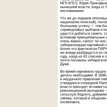
МГК КПСС Юрия Прокофьева
нынешней власти, когда от
воспоминания.
Что же до лидеров оппозици
националистической), похож
большому успеху — тем бол
справедливых выборов и по
удастся добиться своего, то
вспомнив принципиальные и
очень важно, смогут ли они
либерализации партийной с
более что фактически ПАР
же вожди разбредутся по св
году, когда из 43 списков в
почти половины избирателе
Думе.
Во время карнавала трудно
делать необходимо. В 1848
и неудачного правления либ
утвердился очередной Напо
власти приходят исламисты
революционной молодежи —
сельскую бедноту, доверяю
умнику, который в общении
космонавта.