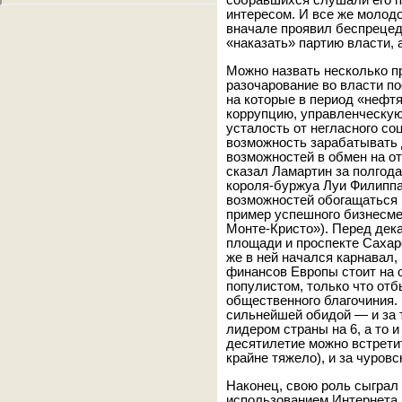
собравшихся слушали его п
интересом. И все же молодо
вначале проявил беспрецед
«наказать» партию власти, 
Можно назвать несколько пр
разочарование во власти по
на которые в период «нефтя
коррупцию, управленческую
усталость от негласного со
возможность зарабатывать 
возможностей в обмен на от
сказал Ламартин за полгода
короля-буржуа Луи Филиппа
возможностей обогащаться 
пример успешного бизнесме
Монте-Кристо»). Перед дек
площади и проспекте Сахар
же в ней начался карнавал,
финансов Европы стоит на 
популистом, только что от
общественного благочиния. 
сильнейшей обидой — и за т
лидером страны на 6, а то и
десятилетие можно встрети
крайне тяжело), и за чуров
Наконец, свою роль сыграл
использованием Интернета