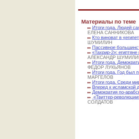
Материалы по теме
Итоги года. Людей с
ЕЛЕНА САННИКОВА
Кто виноват в «египе
ШУМИЛИН
Пассивное большинс
«Тахрир-2»: египтян
АЛЕКСАНДР ШУМИЛИ
Итоги года. Демократ
ФЕДОР ЛУКЬЯНОВ
Итоги года. Год был
МАРГЕЛОВ
Итоги года. Среди м
Вперед к исламской 
Демократия по-арабс
«Твиттер-революции»
СОЛДАТОВ