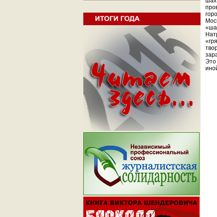
шах
про
горо
Мос
«ша
Нат
«гр
твор
зар
Это
ино