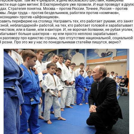
терском крае. Там же 4 февраля, в день московского шествия, намерены
вести еще один митинг. В Екатеринбурге уже провели. И еще проведут в други
дах. Стратегия понятна. Москва – против России. Точнее, Россия – против
квы. Люди труда – против бездельников, работяги против «хомячков»,
нсонщики» против «айфонщиков».
равить периферию на столицу. Натравить тех, кто работает руками, кто занят
язной, неблагодарной» работой, на тех, кто работает головой и зарабатывает
чеством, или в банке, или в канторе. И, не ворочая болванки, не рубая уголек,
абатывает больше шахтеров – ну или просто неплохо зарабатывает.
 к разговору про единство страны, про отсутствие национальной, социальной 
й розни. Про это же у нас по понедельникам статейки пишутся, верно?