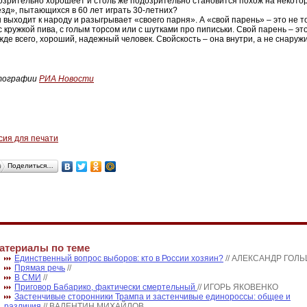
озрительно хорошеет и столь же подозрительно становится похож на некото
езд», пытающихся в 60 лет играть 30-летних?
 выходит к народу и разыгрывает «своего парня». А «свой парень» – это не то
с кружкой пива, с голым торсом или с шутками про пиписьки. Свой парень – это
жде всего, хороший, надежный человек. Свойскость – она внутри, а не снаруж
тографии
РИА Новости
сия для печати
Поделиться…
атериалы по теме
Единственный вопрос выборов: кто в России хозяин?
// АЛЕКСАНДР ГОЛЬ
Прямая речь
//
В СМИ
//
Приговор Бабарико, фактически смертельный
// ИГОРЬ ЯКОВЕНКО
Застенчивые сторонники Трампа и застенчивые единороссы: общее и
различия
// ВАЛЕНТИН МИХАЙЛОВ