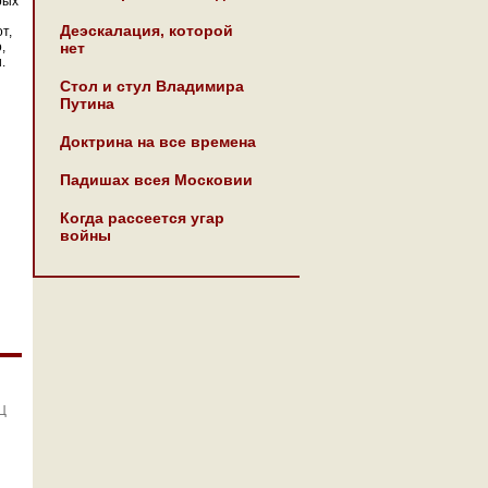
рых
Деэскалация, которой
т,
,
нет
и.
Стол и стул Владимира
Путина
Доктрина на все времена
Падишах всея Московии
Когда рассеется угар
войны
Ц