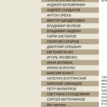
30 Я
АНДЖЕЙ БЕЛОВРАНИН
АНДРЕЙ СОЛДАТОВ
АНТОН ОРЕХЪ
ВИКТОР ШЕНДЕРОВИЧ
ВЛАДИМИР ВОЛКОВ
ВЛАДИМИР НАДЕИН
ГАРРИ КАСПАРОВ
ГЕОРГИЙ САТАРОВ
ДМИТРИЙ ОРЕШКИН
ЕВГЕНИЙ ЯСИН
ИГОРЬ ЯКОВЕНКО
ИННА БУЛКИНА
ИРИНА БОРОГАН
МАКСИМ БЛАНТ
«Зн
НАТЕЛЛА БОЛТЯНСКАЯ
жизн
НИКОЛАЙ СВАНИДЗЕ
нас
Это
ПЕТР ФИЛИППОВ
пуб
СВЕТЛАНА СОЛОДОВНИК
«Ол
это
СЕРГЕЙ МИТРОФАНОВ
пон
И т
Все авторы