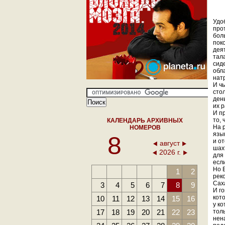
Удо
про
бол
пок
дея
тал
сид
обла
нат
И ч
сто
ден
их 
И пр
то,
КАЛЕНДАРЬ АРХИВНЫХ
На 
НОМЕРОВ
язы
8
и о
август
шах
2026 г.
для 
если
Но 
1
2
реко
Сах
3
4
5
6
7
8
9
И г
кот
10
11
12
13
14
15
16
у к
17
18
19
20
21
22
23
тол
нен