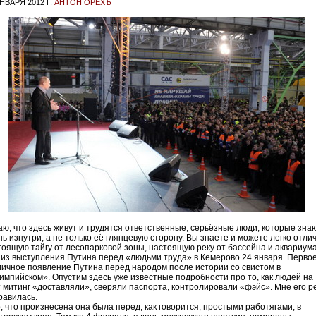
НВАРЯ 2012 Г.
АНТОН ОРЕХЪ
аю, что здесь живут и трудятся ответственные, серьёзные люди, которые зна
ь изнутри, а не только её глянцевую сторону. Вы знаете и можете легко отли
тоящую тайгу от лесопарковой зоны, настоящую реку от бассейна и аквариума
 из выступления Путина перед «людьми труда» в Кемерово 24 января. Перво
личное появление Путина перед народом после истории со свистом в
импийском». Опустим здесь уже известные подробности про то, как людей на
т митинг «доставляли», сверяли паспорта, контролировали «фэйс». Мне его р
равилась.
о, что произнесена она была перед, как говорится, простыми работягами, в