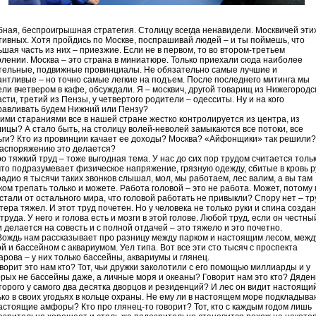
бная, беспроигрышная стратегия. Столицу всегда ненавидели. Москвичей эти
тивных. Хотя пройдись по Москве, поспрашивай людей – и ты поймешь, что
ьшая часть из них – приезжие. Если не в первом, то во втором-третьем
олении. Москва – это страна в миниатюре. Только приехали сюда наиболее
тельные, подвижные провинциалы. Не обязательно самые лучшие и
антливые – но точно самые легкие на подъем. После последнего митинга мы
ели вчетвером в кафе, обсуждали. Я – москвич, другой товарищ из Нижегородс
сти, третий из Пензы, у четвертого родители – одесситы. Ну и на кого
равливать будем Нижний или Пензу?
ьими стараниями все в нашей стране жестко контролируется из центра, из
лицы? А стало быть, на столицу волей-неволей замыкаются все потоки, все
ьги? Кто из провинции качает ее доходы? Москва? «Айфонщики» так решили?
распоряжению это делается?
о тяжкий труд – тоже выгодная тема. У нас до сих пор трудом считается толь
 что подразумевает физическое напряжение, грязную одежду, сбитые в кровь р
радио я тысячи таких звонков слышал, мол, мы работаем, лес валим, а вы там
ком трепать только и можете. Работа головой – это не работа. Может, потому
тстали от остального мира, что головой работать не привыкли? Спору нет – тр
тера тяжел. И этот труд почетен. Но у человека не только руки и спина созда
труда. У него и голова есть и мозги в этой голове. Любой труд, если он честны
 делается на совесть и с полной отдачей – это тяжело и это почетно.
Вождь нам рассказывает про разницу между парком и настоящим лесом, межд
й и бассейном с аквариумом. Уел типа. Вот все эти сто тысяч с проспекта
арова – у них только бассейны, аквариумы и глянец.
оворит это нам кто? Тот, чьи дружки заколотили с его помощью миллиарды и у
орых не бассейны даже, а личные моря и океаны? Говорит нам это кто? Дяден
оторого у самого два десятка дворцов и резиденций? И лес он видит настоящи
ько в своих угодьях в кольце охраны. Не ему ли в настоящем море подкладыва
астоящие амфоры? Кто про глянец-то говорит? Тот, кто с каждым годом лишь