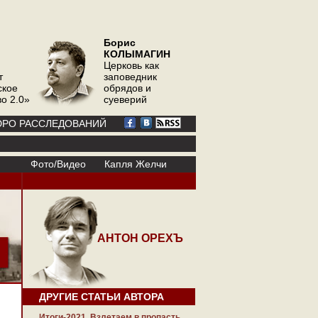
Борис
КОЛЫМАГИН
Церковь как
т
заповедник
ское
обрядов и
о 2.0»
суеверий
РО РАССЛЕДОВАНИЙ
Фото/Видео
Капля Желчи
АНТОН ОРЕХЪ
ДРУГИЕ СТАТЬИ АВТОРА
Итоги-2021. Взлетаем в пропасть