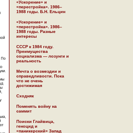
«Ускорение» и
«перестройка». 1986–
1988 годы. Б.Н. Ельцин
х
«Ускорение» и
«перестройка». 1986–
1988 годы. Разные
интересы
кой
СССР к 1984 году.
Преимущества
социализма — лозунги и
 По
реальность
ко
уки.
Мечта о возмездии и
справедливости. Пока
 мы
что не очень
уд
достижимая
ны
й,
Сходняк
у
Поменять войну на
саммит
ька,
й
Поиски Глайвица,
ют
геноцид и
«паникерский» Запад