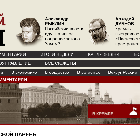
Александр
Аркадий
РЫКЛИН
ДУБНОВ
Российские власти
Кремль
идут на явное
выстраивае
попрание закона.
«Постсовет
Зачем?
пространств
ММЕНТАРИИ
ИТОГИ НЕДЕЛИ
КАПЛЯ ЖЕЛЧИ
БЮ
ОУПРАВЛЕНИЕ
ВСЕ СЮЖЕТЫ
ии
В экономике
В обществе
В регионах
Вокруг России
ММЕНТАРИИ
СВОЙ ПАРЕНЬ