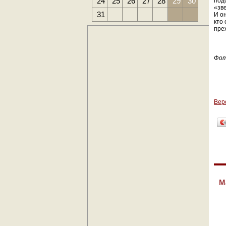
24
25
26
27
28
29
30
под
«зв
31
И он
кто 
пре
Фо
Вер
М