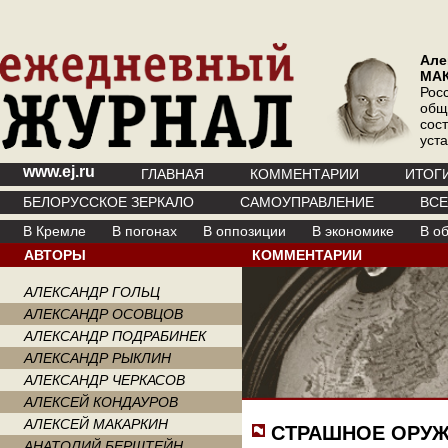
Але
МА
Рос
общ
сос
уст
www.ej.ru
ГЛАВНАЯ
КОММЕНТАРИИ
ИТОГ
БЕЛОРУССКОЕ ЗЕРКАЛО
САМОУПРАВЛЕНИЕ
ВС
В Кремле
В погонах
В оппозиции
В экономике
В о
АВТОРЫ
КОММЕНТАРИИ
АЛЕКСАНДР ГОЛЬЦ
АЛЕКСАНДР ОСОВЦОВ
АЛЕКСАНДР ПОДРАБИНЕК
АЛЕКСАНДР РЫКЛИН
АЛЕКСАНДР ЧЕРКАСОВ
АЛЕКСЕЙ КОНДАУРОВ
АЛЕКСЕЙ МАКАРКИН
СТРАШНОЕ ОРУЖ
АНАТОЛИЙ БЕРШТЕЙН