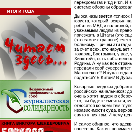
перекроем газ и т.д и т.п. 
системе обороны образовал
Дырка называется «список М
юриста, который вскрыл на
ребят из МВД и налоговой,
уважаемым людям из право
приезжать в Штаты (это еще
(это самое страшное) счета
больному. Причем эти гады
за счет всех, кто нарушает 
товарищ Бастрыкин, у вас,
Хинштейн, есть собственно
Родины. А ну как все стран
передали свой суверенитет
Магнитского? И куда тогда
податься? В Китай? В Дуба
Коварные пиндосы добралис
российских начальников: д
очень хотят надежно сбере
это, вы будете смеяться, м
относятся ко всем тем глупо
независимости суда, верхов
свято у них там. И чему цен
И самое обидное, что адекв
нанесешь. Как вы понимает