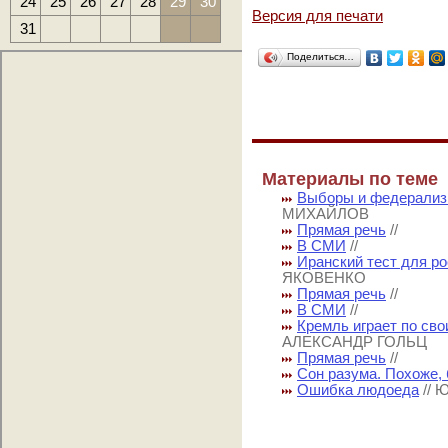
24
25
26
27
28
29
30
Версия для печати
31
Поделиться…
Материалы по теме
Выборы и федерализ
МИХАЙЛОВ
Прямая речь
//
В СМИ
//
Иранский тест для р
ЯКОВЕНКО
Прямая речь
//
В СМИ
//
Кремль играет по св
АЛЕКСАНДР ГОЛЬЦ
Прямая речь
//
Сон разума. Похоже,
Ошибка людоеда
//