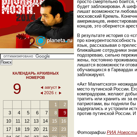
просто смертельно боится, 
будет заблокирован. А шеф 
лишат возможности любова
московский Кремль. Конечн
американцев, инвестировавш
концов, это обернется арес
В результате история со «с
про конкурентоспособность
язык, рассказывая о прелес
ближайшие сотрудники знаю
подозреваю, сильно пережив
жены, постоянно проживаю
лишатся возможности отовар
обучающихся в Гарвардах и
КАЛЕНДАРЬ АРХИВНЫХ
заблокируют.
НОМЕРОВ
9
«Акт Магнитского» неожида
август
место путинской России. Ег
2026 г.
компрадорам, желают добыв
тратить или хранить их за 
патриотами, вы подняли бы 
1
2
задергались и устроили ис
3
4
5
6
7
8
9
против путинской России. И
10
11
12
13
14
15
16
17
18
19
20
21
22
23
Фотографии
РИА Новости