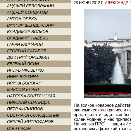
28 ИЮНЯ 2012 Г.
АЛЕКСАНДР 
АНДЖЕЙ БЕЛОВРАНИН
АНДРЕЙ СОЛДАТОВ
АНТОН ОРЕХЪ
ВИКТОР ШЕНДЕРОВИЧ
ВЛАДИМИР ВОЛКОВ
ВЛАДИМИР НАДЕИН
ГАРРИ КАСПАРОВ
ГЕОРГИЙ САТАРОВ
ДМИТРИЙ ОРЕШКИН
ЕВГЕНИЙ ЯСИН
ИГОРЬ ЯКОВЕНКО
ИННА БУЛКИНА
ИРИНА БОРОГАН
МАКСИМ БЛАНТ
НАТЕЛЛА БОЛТЯНСКАЯ
НИКОЛАЙ СВАНИДЗЕ
На всякое коварное действи
ПЕТР ФИЛИППОВ
экономического кризиса и 
просто спят и видят, как б
СВЕТЛАНА СОЛОДОВНИК
колен Родине) у нас припа
СЕРГЕЙ МИТРОФАНОВ
На ихнюю ПРО — наши «Иск
Все авторы
остановим афганский транзи