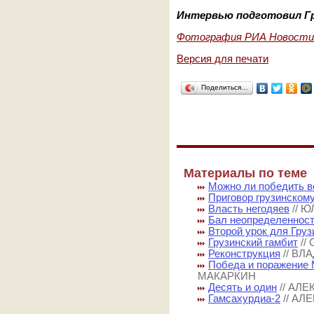
Интервью подготовил Г
Фотография РИА Новости
Версия для печати
Поделиться…
Материалы по теме
Можно ли победить в
Приговор грузинском
Власть негодяев
// 
Бал неопределеннос
Второй урок для Груз
Грузинский гамбит
//
Реконструкция
// В
Победа и поражение
МАКАРКИН
Десять и один
// АЛ
Гамсахурдиа-2
// А