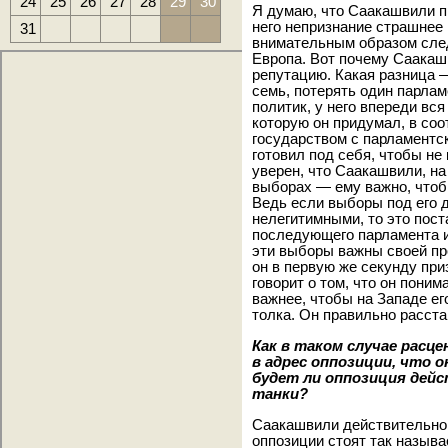
24
25
26
27
28
29
30
Я думаю, что Саакашвили п
него непризнание страшнее
31
внимательным образом сле
Европа. Вот почему Саакашв
репутацию. Какая разница —
семь, потерять один парла
политик, у него впереди вс
которую он придумал, в соо
государством с парламентс
готовил под себя, чтобы не
уверен, что Саакашвили, на
выборах — ему важно, что
Ведь если выборы под его 
нелегитимными, то это пост
последующего парламента и 
эти выборы важны своей пр
он в первую же секунду пр
говорит о том, что он пони
важнее, чтобы на Западе ег
толка. Он правильно расста
Как в таком случае расц
в адрес оппозиции, что 
будет ли оппозиция дей
танки?
Саакашвили действительно м
оппозиции стоят так назыв