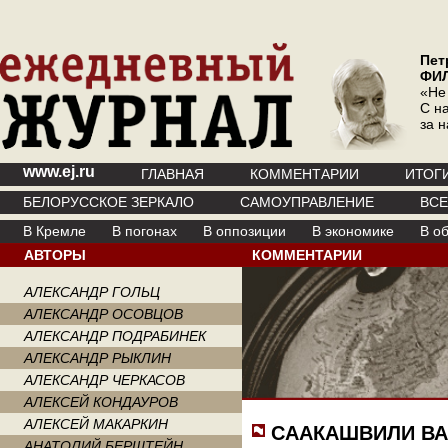
Пет
ФИ
«Не
С на
за 
www.ej.ru
ГЛАВНАЯ
КОММЕНТАРИИ
ИТОГ
БЕЛОРУССКОЕ ЗЕРКАЛО
САМОУПРАВЛЕНИЕ
ВС
В Кремле
В погонах
В оппозиции
В экономике
В о
АВТОРЫ
КОММЕНТАРИИ
АЛЕКСАНДР ГОЛЬЦ
АЛЕКСАНДР ОСОВЦОВ
АЛЕКСАНДР ПОДРАБИНЕК
АЛЕКСАНДР РЫКЛИН
АЛЕКСАНДР ЧЕРКАСОВ
АЛЕКСЕЙ КОНДАУРОВ
АЛЕКСЕЙ МАКАРКИН
СААКАШВИЛИ В
АНАТОЛИЙ БЕРШТЕЙН