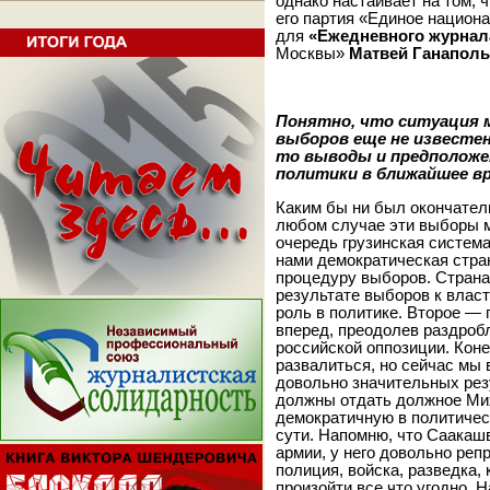
однако настаивает на том, 
его партия «Единое национ
для
«Ежедневного журнал
Москвы»
Матвей Ганаполь
Понятно, что ситуация 
выборов еще не известен
то выводы и предположен
политики в ближайшее в
Каким бы ни был окончатель
любом случае эти выборы м
очередь грузинская систем
нами демократическая стра
процедуру выборов. Страна,
результате выборов к власт
роль в политике. Второе —
вперед, преодолев раздробл
российской оппозиции. Коне
развалиться, но сейчас мы
довольно значительных рез
должны отдать должное Мих
демократичную в политическ
сути. Напомню, что Саакаш
армии, у него довольно реп
полиция, войска, разведка,
произойти все что угодно. Н