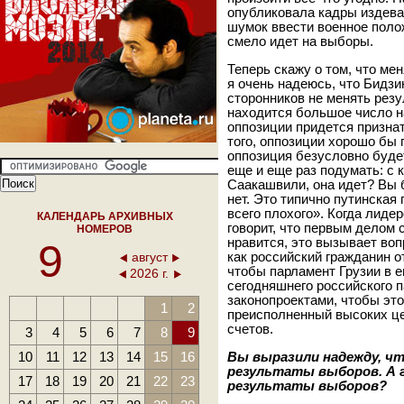
опубликовала кадры издева
шумок ввести военное поло
смело идет на выборы.
Теперь скажу о том, что ме
я очень надеюсь, что Бидз
сторонников не менять рез
находится большое число н
оппозиции придется призна
того, оппозиции хорошо бы
оппозиция безусловно буде
еще и еще раз подумать: с 
Саакашвили, она идет? Вы 
нет. Это типично путинская
всего плохого». Когда лиде
КАЛЕНДАРЬ АРХИВНЫХ
говорит, что первым делом 
НОМЕРОВ
нравится, это вызывает вопр
9
август
как российский гражданин о
чтобы парламент Грузии в е
2026 г.
сегодняшнего российского п
законопроектами, чтобы эт
1
2
преисполненный высоких це
счетов.
3
4
5
6
7
8
9
10
11
12
13
14
15
16
Вы выразили надежду, ч
результаты выборов. А 
17
18
19
20
21
22
23
результаты выборов?