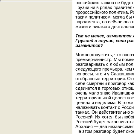
российских танков не будет
Грузии ни в рядах правитель
пророссийского политика. Ро
таким политиком могла бы
парламента, но сейчас она
жизни и никакого деятельно
Тем не менее, изменятся
Грузией в случае, если р
изменится?
Можно допустить, что оппоз
премьер-министр. Мы помним
разговаривать с любым пол
следующего премьера, кем б
вопросы, что и у Саакашвил
отобранные территории. Отк
себе смертный приговор как 
сдвинется в торговых отнош
очень мало знаю Иванишвили
территориальной целостност
цельна и неделима. В то же 
налаживать контакт с Росси
танках. Он действительно 
Россией. Их хотел бы любой
Россией будет заканчивать
Абхазия — два независимых 
На этом разговор будет око