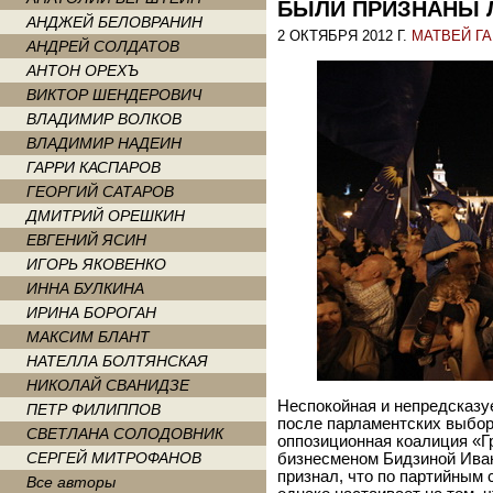
БЫЛИ ПРИЗНАНЫ 
АНДЖЕЙ БЕЛОВРАНИН
2 ОКТЯБРЯ 2012 Г.
МАТВЕЙ Г
АНДРЕЙ СОЛДАТОВ
АНТОН ОРЕХЪ
ВИКТОР ШЕНДЕРОВИЧ
ВЛАДИМИР ВОЛКОВ
ВЛАДИМИР НАДЕИН
ГАРРИ КАСПАРОВ
ГЕОРГИЙ САТАРОВ
ДМИТРИЙ ОРЕШКИН
ЕВГЕНИЙ ЯСИН
ИГОРЬ ЯКОВЕНКО
ИННА БУЛКИНА
ИРИНА БОРОГАН
МАКСИМ БЛАНТ
НАТЕЛЛА БОЛТЯНСКАЯ
НИКОЛАЙ СВАНИДЗЕ
Неспокойная и непредсказу
ПЕТР ФИЛИППОВ
после парламентских выбор
СВЕТЛАНА СОЛОДОВНИК
оппозиционная коалиция «Г
СЕРГЕЙ МИТРОФАНОВ
бизнесменом Бидзиной Ива
признал, что по партийным
Все авторы