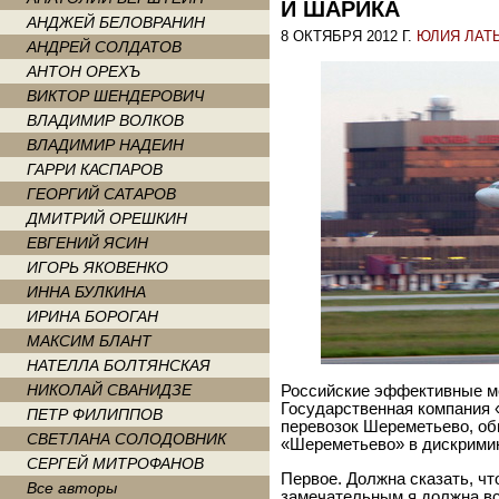
И ШАРИКА
АНДЖЕЙ БЕЛОВРАНИН
8 ОКТЯБРЯ 2012 Г.
ЮЛИЯ ЛАТ
АНДРЕЙ СОЛДАТОВ
АНТОН ОРЕХЪ
ВИКТОР ШЕНДЕРОВИЧ
ВЛАДИМИР ВОЛКОВ
ВЛАДИМИР НАДЕИН
ГАРРИ КАСПАРОВ
ГЕОРГИЙ САТАРОВ
ДМИТРИЙ ОРЕШКИН
ЕВГЕНИЙ ЯСИН
ИГОРЬ ЯКОВЕНКО
ИННА БУЛКИНА
ИРИНА БОРОГАН
МАКСИМ БЛАНТ
НАТЕЛЛА БОЛТЯНСКАЯ
НИКОЛАЙ СВАНИДЗЕ
Российские эффективные м
Государственная компания 
ПЕТР ФИЛИППОВ
перевозок Шереметьево, об
СВЕТЛАНА СОЛОДОВНИК
«Шереметьево» в дискрими
СЕРГЕЙ МИТРОФАНОВ
Первое. Должна сказать, чт
Все авторы
замечательным я должна вс