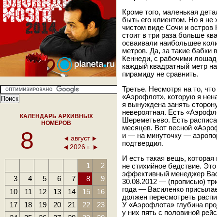
Кроме того, маленькая дета
быть его клиентом. Но я не
чистом виде Сочи и остров
стоит в три раза больше к
осваивали наибольшее коли
метров. Да, за такие бабки
Кеннеди, с рабочими лошадк
каждый квадратный метр на
пирамиду не сравнить.
Третье. Несмотря на то, ч
«Аэрофлот», которую я нен
я вынуждена занять сторон
невероятная. Есть «Аэрофл
КАЛЕНДАРЬ АРХИВНЫХ
Шереметьево. Есть расписан
НОМЕРОВ
месяцев. Вот весной «Аэро
8
и — на минуточку — аэропо
август
подтвердил.
2026 г.
И есть такая вещь, которая
1
2
не стихийное бедствие. Это
эффективный менеджер Вас
3
4
5
6
7
8
9
30.08.2012 — (прописью) тр
года — Василенко присылае
10
11
12
13
14
15
16
должен пересмотреть распи
17
18
19
20
21
22
23
У «Аэрофлота» глубина про
у них пять с половиной рей