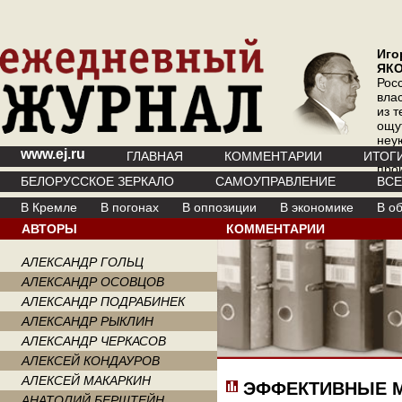
Иго
ЯК
Рос
вла
из т
ощу
неу
www.ej.ru
где 
ГЛАВНАЯ
КОММЕНТАРИИ
ИТОГ
про
БЕЛОРУССКОЕ ЗЕРКАЛО
САМОУПРАВЛЕНИЕ
ВС
инт
В Кремле
В погонах
В оппозиции
В экономике
В о
АВТОРЫ
КОММЕНТАРИИ
АЛЕКСАНДР ГОЛЬЦ
АЛЕКСАНДР ОСОВЦОВ
АЛЕКСАНДР ПОДРАБИНЕК
АЛЕКСАНДР РЫКЛИН
АЛЕКСАНДР ЧЕРКАСОВ
АЛЕКСЕЙ КОНДАУРОВ
АЛЕКСЕЙ МАКАРКИН
ЭФФЕКТИВНЫЕ 
АНАТОЛИЙ БЕРШТЕЙН