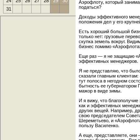
24
25
26
27
28
29
30
Аэрофлоту, который занима
податься?
31
Доходы эффективного менед
положения дел у его крупне
Есть хороший большой бизн
только нет: грузовые перево
скупка земель вокруг. Видим
бизнес помимо «Аэрофлота»
Еще раз — я не защищаю «
эффективных менеджеров.
Я не представляю, что было
сказали главным клиентам: 
тут полоса в негодном сост
бытность ее губернатором 
мажор в виде зимы.
И я вижу, что благополучи
как и эффективных менедже
других вещей. Например, д
свою председателем Совета
Шереметьево, и «Аэрофлота
пользу Василенко.
А еще, представляете, они