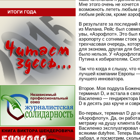
Мне этого очень не хочется
возможноть лететь любым р
любым рейсом, кроме аэроф
В результате за последний 
из Милана. Рейс был совмеще
увы, «Аэрофлот». Это был 
аэропорту с сотнями стоек 
трехчасовая очередь, котор
для эконома, другая для би
было нельзя. У «Аэрофлота»
Путина к избирателям. Скот
Так что когда я слышу, что
лучшей компании Европы — 
лучшего инноватора.
Второе. Моя подруга Божен
терминал D, и встала в свя
Василенко — гендиректора 
D в десять раз круче и сов
Во-первых, терминал D до 
«Аэрофлоту». Да, он работа
метражу на душу клиента б
Василенко эксплуатировал 
всякими dutyfree. Теперь В
забрал, и посмотрим, сколь