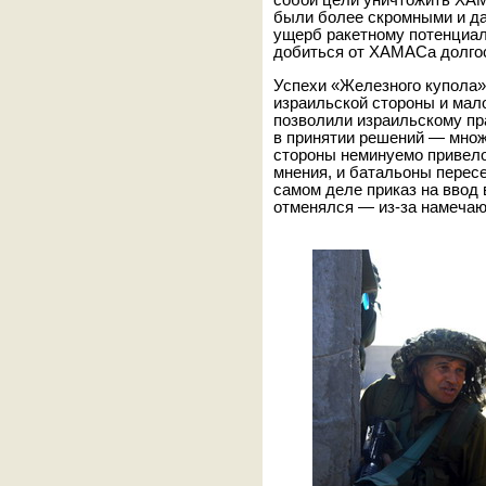
собой цели уничтожить ХАМ
были более скромными и д
ущерб ракетному потенциал
добиться от ХАМАСа долгос
Успехи «Железного купола»
израильской стороны и мало
позволили израильскому пр
в принятии решений — множ
стороны неминуемо привел
мнения, и батальоны перес
самом деле приказ на ввод
отменялся — из-за намечаю