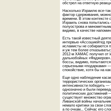
обстрел на ответную реакци
Насколько Израилю все-так
фактор сдерживания, можно
времени. В этом контексте с
Израиль снова попытались 
полуострова и минометными
видимо, в качестве напомин
Есть такой известный дея
интервью «Ассошиейтед пре
исламисты не собираются п
и уж тем более отказывать
2012-м ХАМАС получил от 
дальнобойных «Фаджеров». 
боссы, видимо, попытаются
серьезными «подарками» —
спокойствие, хотя бы на как
Еще одно наблюдение касае
террористических организац
интенсивности победить — 
однозначно и были перевед
политических достижений —
существует множество огра
Ливанской войны начальни
немало критики за свои сло
а по очкам... Сейчас его сл