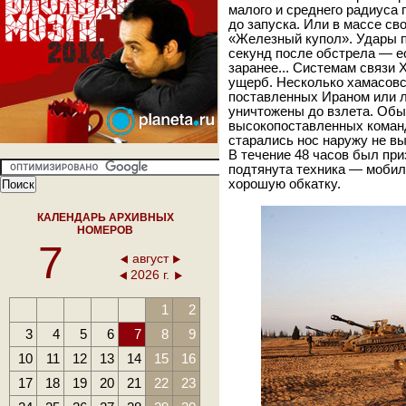
малого и среднего радиуса
до запуска. Или в массе с
«Железный купол». Удары п
секунд после обстрела — е
заранее... Системам связи
ущерб. Несколько хамасовс
поставленных Ираном или 
уничтожены до взлета. Обы
высокопоставленных команд
старались нос наружу не вы
В течение 48 часов был при
подтянута техника — мобил
хорошую обкатку.
КАЛЕНДАРЬ АРХИВНЫХ
НОМЕРОВ
7
август
2026 г.
1
2
3
4
5
6
7
8
9
10
11
12
13
14
15
16
17
18
19
20
21
22
23