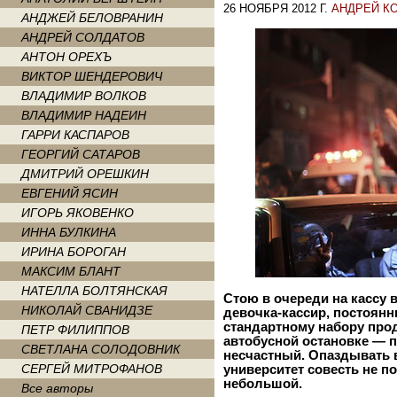
26 НОЯБРЯ 2012 Г.
АНДРЕЙ К
АНДЖЕЙ БЕЛОВРАНИН
АНДРЕЙ СОЛДАТОВ
АНТОН ОРЕХЪ
ВИКТОР ШЕНДЕРОВИЧ
ВЛАДИМИР ВОЛКОВ
ВЛАДИМИР НАДЕИН
ГАРРИ КАСПАРОВ
ГЕОРГИЙ САТАРОВ
ДМИТРИЙ ОРЕШКИН
ЕВГЕНИЙ ЯСИН
ИГОРЬ ЯКОВЕНКО
ИННА БУЛКИНА
ИРИНА БОРОГАН
МАКСИМ БЛАНТ
НАТЕЛЛА БОЛТЯНСКАЯ
Стою в очереди на кассу 
НИКОЛАЙ СВАНИДЗЕ
девочка-кассир, постоянн
стандартному набору прод
ПЕТР ФИЛИППОВ
автобусной остановке — п
СВЕТЛАНА СОЛОДОВНИК
несчастный. Опаздывать 
СЕРГЕЙ МИТРОФАНОВ
университет совесть не п
небольшой
.
Все авторы