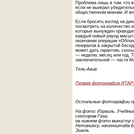
Проблема лишь в том, что в
если не выиграл убедитель
общественном мнении. И вну
Если бросить взгляд на дин
посмотреть на количество 
которые вынужден проводит
каждый новый раунд масшт
окончании операции «Облач
генералов в закрытой бесед
может дать гарантию, скол
— неделю, месяц или год. 
заключительной — части Ма
Тель-Авив
Первая фотография ИТАР
Остальные фотографии п
На фото: Израиль. Учебный
сектором Газа;
на нижнем фото министр о
Нетанияху, начгенштаба Бе
Эшель