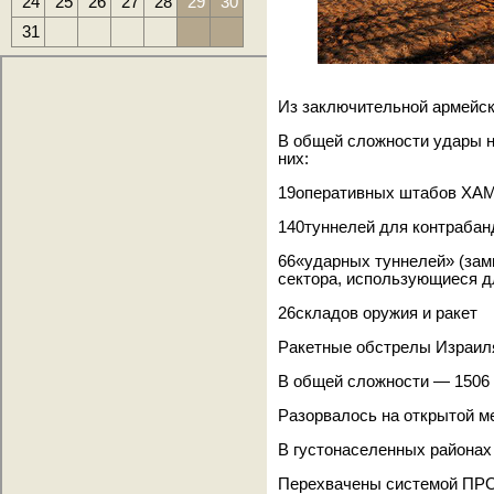
24
25
26
27
28
29
30
31
Из заключительной армейск
В общей сложности удары н
них:
19оперативных штабов ХА
140туннелей для контраба
66«ударных туннелей» (зам
сектора, использующиеся д
26складов оружия и ракет
Ракетные обстрелы Израил
В общей сложности — 1506 
Разорвалось на открытой м
В густонаселенных районах
Перехвачены системой ПРО