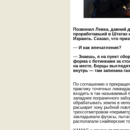
Позвонил Левка, давний д
проработавший в Штатах 
Израиль. Сказал, что при
—
И как впечатления
?
—
Знаешь, я на пункт сб
форма с ботинками за сто
на месте. Берцы выглядят
внутрь — там запихана газ
По соглашению о прекращен
практику точечных ликвида
входить в так называемый 
западнее пограничного заб
обрабатывать землю в непо
расширит зону рыбной ловли
трехсотметровом «периметр
закладывали фугасы, пытал
располагали снайперские точ