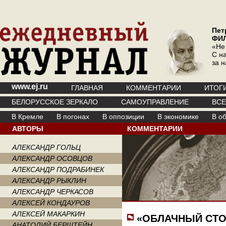
Пет
ФИ
«Не
С на
за 
www.ej.ru
ГЛАВНАЯ
КОММЕНТАРИИ
ИТОГ
БЕЛОРУССКОЕ ЗЕРКАЛО
САМОУПРАВЛЕНИЕ
ВС
В Кремле
В погонах
В оппозиции
В экономике
В о
АВТОРЫ
КОММЕНТАРИИ
АЛЕКСАНДР ГОЛЬЦ
АЛЕКСАНДР ОСОВЦОВ
АЛЕКСАНДР ПОДРАБИНЕК
АЛЕКСАНДР РЫКЛИН
АЛЕКСАНДР ЧЕРКАСОВ
АЛЕКСЕЙ КОНДАУРОВ
АЛЕКСЕЙ МАКАРКИН
«ОБЛАЧНЫЙ СТО
АНАТОЛИЙ БЕРШТЕЙН