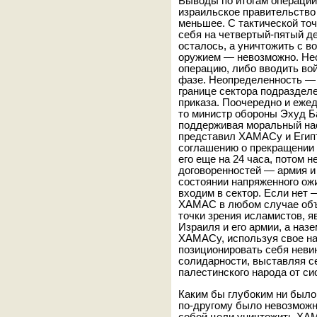
Выводы по итогам операции, 
израильское правительство
меньшее. С тактической то
себя на четвертый-пятый д
осталось, а уничтожить с в
оружием — невозможно. Не
операцию, либо вводить вой
фазе. Неопределенность — 
границе сектора подраздел
приказа. Поочередно и ежед
то министр обороны Эхуд Б
поддерживая моральный нас
представил ХАМАСу и Египт
соглашению о прекращении о
его еще на 24 часа, потом
договоренностей — армия и
состоянии напряженного ож
входим в сектор. Если нет 
ХАМАС в любом случае объя
точки зрения исламистов, 
Израиля и его армии, а наз
ХАМАСу, используя свое на
позиционировать себя неви
солидарности, выставляя с
палестинского народа от си
Каким бы глубоким ни было
по-другому было невозможн