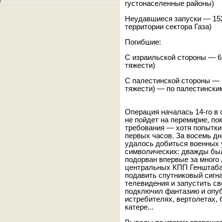
густонаселенные районы)
Неудавшиеся запуски — 152
территории сектора Газа)
Погибшие:
С израильской стороны — 6
тяжести)
С палестинской стороны — 
тяжести) — по палестински
Операция началась 14-го в 
не пойдет на перемирие, по
требования — хотя попытки
первых часов. За восемь д
удалось добиться военных 
символических: дважды бы
подорван впервые за много 
центральных КПП Генштаба 
подавить спутниковый сигнал
телевидения и запустить с
подключил фантазию и опуб
истребителях, вертолетах,
катере...