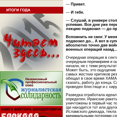
—
Привет
.
—
И тебе
.
—
Слушай, в универе стол
успеваю. Все дни уже пер
лекцию подвозил — до пр
Вспомнить не смог. У мен
подвозил до... А вот в су
абсолютно точно две вой
военных операций назад..
Очередная операция в секто
очередным перемирием и ощу
начали, не с теми результа
Может быть, это ощущение в
самых жестких критиков ре
обещал в свое время ХАМАС
сказать, работу до конца.
проведен блестяще и с хиру
Разведка отработала идеал
определен. Иранские ракет
уничтожены в первый час п
где находится тот или дру
Исламского джихада, текла
минимальными потерями сре