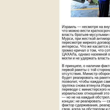
Израиль — несмотря на вну
что можно вести краткосро
власть братьев-мусульман в
Мурси, при жесткой антиизр
пересмотре мирного договор
интересы. Что же касается 
громко кричал о том, что с
ЦАХАЛа, однако наземной о
могли и не удержать власть 
В принципе, о наличии фак
первой ракеты с той сторон
отсутствия. Министр оборо
будет реагировать на ракет
позволит, чтобы каждая са
группка снова втянула Изра
переводе с министерского н
израильских отношений это 
— но не на каждый обстрел.
концах: не реагировать — 
фактор сдерживания, реагир
своя, когда за обстрелом и