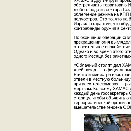
ХАМАС и другие группировки
обстреливать территорию И
любого рода из сектора Газ
облегчение режима на КПП 
полуостров. Это то, что на 
Израилю гарантии, что «бу
контрабанды оружия в секто
По окончании операции «Ли
прекращении огня выглядел
относительное спокойствие
Однако и во время этого от
одного месяца без ракетны
«Облачный столп» дал ХАМА
дней назад, — официальные
Египта и министра иностран
отвели в местную больницу
при всех телекамерах — ры
жертвам. Ко всему ХАМАС с
каждый день госсекретарь 
столицу, чтобы объявить о
террористической организац
вмешательстве генсека ОО