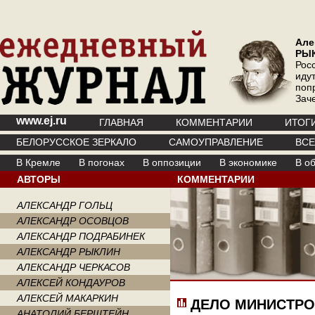
Але
РЫ
Рос
иду
поп
Зач
www.ej.ru
ГЛАВНАЯ
КОММЕНТАРИИ
ИТОГ
БЕЛОРУССКОЕ ЗЕРКАЛО
САМОУПРАВЛЕНИЕ
ВС
В Кремле
В погонах
В оппозиции
В экономике
В о
АВТОРЫ
КОММЕНТАРИИ
АЛЕКСАНДР ГОЛЬЦ
АЛЕКСАНДР ОСОВЦОВ
АЛЕКСАНДР ПОДРАБИНЕК
АЛЕКСАНДР РЫКЛИН
АЛЕКСАНДР ЧЕРКАСОВ
АЛЕКСЕЙ КОНДАУРОВ
АЛЕКСЕЙ МАКАРКИН
ДЕЛО МИНИСТР
АНАТОЛИЙ БЕРШТЕЙН