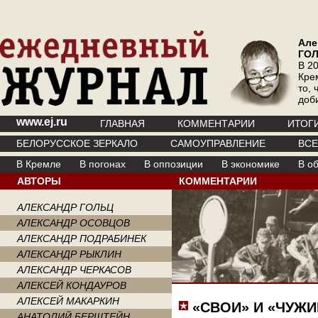
Але
ГО
В 20
Кре
то, 
доб
www.ej.ru
ГЛАВНАЯ
КОММЕНТАРИИ
ИТОГ
БЕЛОРУССКОЕ ЗЕРКАЛО
САМОУПРАВЛЕНИЕ
ВС
В Кремле
В погонах
В оппозиции
В экономике
В о
АВТОРЫ
КОММЕНТАРИИ
АЛЕКСАНДР ГОЛЬЦ
АЛЕКСАНДР ОСОВЦОВ
АЛЕКСАНДР ПОДРАБИНЕК
АЛЕКСАНДР РЫКЛИН
АЛЕКСАНДР ЧЕРКАСОВ
АЛЕКСЕЙ КОНДАУРОВ
АЛЕКСЕЙ МАКАРКИН
«СВОИ» И «ЧУЖИЕ
АНАТОЛИЙ БЕРШТЕЙН