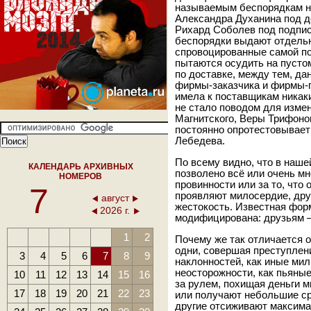
называемым беспорядкам н
Александра Духанина под д
Рихард Соболев под подпис
беспорядки выдают отдельн
спровоцированные самой по
пытаются осудить на пусто
по доставке, между тем, д
фирмы-заказчика и фирмы-п
имела к поставщикам никак
не стало поводом для изме
Магнитского, Веры Трифоно
постоянно опротестовывает
Лебедева.
По всему видно, что в наше
КАЛЕНДАРЬ АРХИВНЫХ
позволено всё или очень мн
НОМЕРОВ
провинности или за то, что
7
проявляют милосердие, дру
август
жестокость. Известная фо
2026 г.
модифицирована: друзьям —
1
2
Почему же так отличается 
одни, совершая преступлени
3
4
5
6
7
8
9
наклонностей, как иные ми
неосторожности, как пьяные
10
11
12
13
14
15
16
за рулем, похищая деньги м
17
18
19
20
21
22
23
или получают небольшие ср
другие отсиживают максима