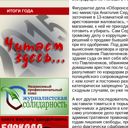
Фигурантке дела «Оборонсе
экс-министра Анатолия Сер
заточения в 13-комнатной к
арестованная жаловалась, ч
магазинам, к ней не приход
готовить и убирать. Сам Се
громкому делу о коррупции 
решений о продаже бывшей 
при его одобрении. Под до
вынесения приговора и орг
подполковник Павлюченков
здании суда он вел себя а
что Павлюченков, обвиняем
домашним арестом после сд
разгуливает по коридорам 
полицейского сопровождени
с кем хочет и постоянно ра
категорически запрещено “д
сходным случаям, он уже че
А вот другая последователь
заставили томиться в тюрьм
наручниках и держали в кле
само уголовное дело против
административное правонар
годам лишения свободы, при
дело фактически сфабриков