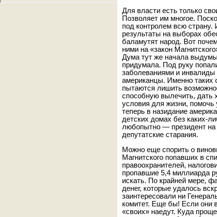
Для власти есть только сво
Позволяет им многое. Поск
под контролем всю страну.
результаты на выборах обе
баламутят народ. Вот почем
ними на «закон Магнитского
Дума тут же начала выдумы
придумала. Под руку попали
заболеваниями и инвалиды
американцы. Именно таких
пытаются лишить возможно
способную вылечить, дать 
условия для жизни, помочь
теперь в назидание америк
детских домах без каких-ли
любопытно — президент на
депутатские старания.
Можно еще спорить о винов
Магнитского попавших в спи
правоохранителей, налогови
пропавшие 5,4 миллиарда ру
искать. По крайней мере, ф
денег, которые удалось вск
заинтересовали ни Генерал
комитет. Еще бы! Если они 
«своих» наедут. Куда проще