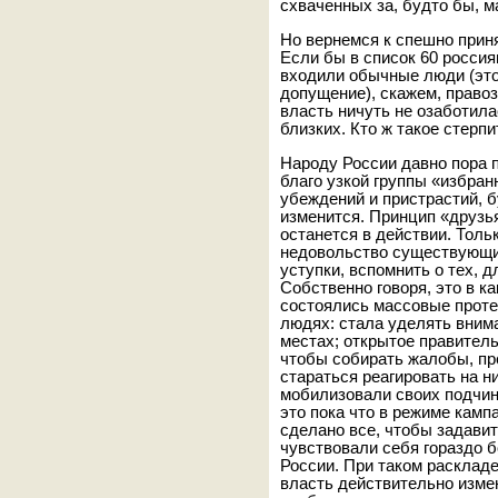
схваченных за, будто бы, 
Но вернемся к спешно прин
Если бы в список 60 россия
входили обычные люди (это
допущение), скажем, право
власть ничуть не озаботил
близких. Кто ж такое стерпи
Народу России давно пора 
благо узкой группы «избран
убеждений и пристрастий, б
изменится. Принцип «друзья
останется в действии. Толь
недовольство существующим
уступки, вспомнить о тех, д
Собственно говоря, это в ка
состоялись массовые проте
людях: стала уделять вним
местах; открытое правитель
чтобы собирать жалобы, пре
стараться реагировать на н
мобилизовали своих подчин
это пока что в режиме кам
сделано все, чтобы задави
чувствовали себя гораздо б
России. При таком раскладе
власть действительно изме