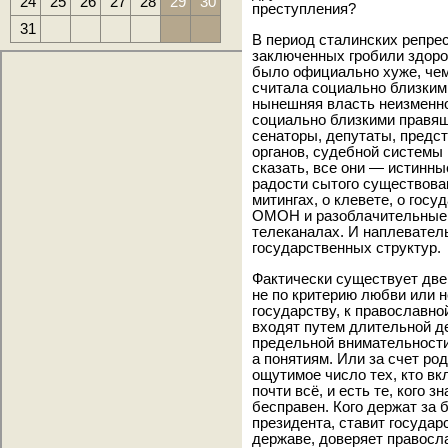
24
25
26
27
28
29
30
преступления?
31
В период сталинских репрес
заключенных гробили здоров
было официально хуже, чем
считала социально близкими
нынешняя власть неизменно
социально близкими правяще
сенаторы, депутаты, предс
органов, судебной системы 
сказать, все они — истинны
радости сытого существова
митингах, о клевете, о госу
ОМОН и разоблачительные
телеканалах. И наплевател
государственных структур.
Фактически существует две 
не по критерию любви или 
государству, к православно
входят путем длительной д
предельной внимательности 
а понятиям. Или за счет ро
ощутимое число тех, кто вк
почти всё, и есть те, кого 
бесправен. Кого держат за 
президента, ставит государ
державе, доверяет правосл