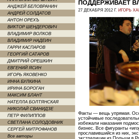
ПОДДЕРЖИВАЕТ В
АНДЖЕЙ БЕЛОВРАНИН
27 ДЕКАБРЯ 2012 Г.
ИГОРЬ Х
АНДРЕЙ СОЛДАТОВ
АНТОН ОРЕХЪ
ВИКТОР ШЕНДЕРОВИЧ
ВЛАДИМИР ВОЛКОВ
ВЛАДИМИР НАДЕИН
ГАРРИ КАСПАРОВ
ГЕОРГИЙ САТАРОВ
ДМИТРИЙ ОРЕШКИН
ЕВГЕНИЙ ЯСИН
ИГОРЬ ЯКОВЕНКО
ИННА БУЛКИНА
ИРИНА БОРОГАН
МАКСИМ БЛАНТ
НАТЕЛЛА БОЛТЯНСКАЯ
НИКОЛАЙ СВАНИДЗЕ
Факты — вещь упрямая. Осо
ПЕТР ФИЛИППОВ
устойчивые последовательн
СВЕТЛАНА СОЛОДОВНИК
избежали наказания подмо
бизнес. Все фигуранты «иг
СЕРГЕЙ МИТРОФАНОВ
прославившийся из них, экс
Все авторы
экстрадиции из Польши в Р