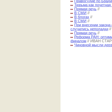
Правосудие по Брад
Тюрьма как почетная
Прямая речь
//
В СМИ
//
В блогах
//
В СМИ
//
При внесении закона
случились неполадки
/
Прямая речь
//
Реформа РАН: оптими
финалом
// ИВАН СТА
Чиновной мысли дер