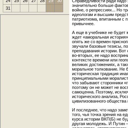
24
25
26
27
28
29
30
Справедливости ради надо з
значительно больше фактов:
31
войне, о репрессиях... Но 
идеологам и высшим предст
патриотизма, впитанным с п
привычнее.
А еще в учебнике не будет 
ждет «аморальная история».
опять же со времен присно
звучали базовые тезисы, п
преподавания истории. Вот 
во-вторых, ее надо восприни
контексте времени или геоп
великих достижениях, а так
моральное толкование. Не б
историческая традиция ина
принципиальными моралиста
что забывают сторонники «
поэтому он не может не вос
самоценна. Поэтому, исклю
исторического анализа, Рос
цивилизованного общества 
И последнее, что надо заме
того, чья точка зрения на е
курса истории ВКП(Б) не буд
другая молодежь. И Путин —