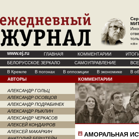
Сер
МИ
Ино
отв
тол
«я»
www.ej.ru
ГЛАВНАЯ
КОММЕНТАРИИ
ИТОГ
БЕЛОРУССКОЕ ЗЕРКАЛО
САМОУПРАВЛЕНИЕ
ВС
В Кремле
В погонах
В оппозиции
В экономике
В о
АВТОРЫ
КОММЕНТАРИИ
АЛЕКСАНДР ГОЛЬЦ
АЛЕКСАНДР ОСОВЦОВ
АЛЕКСАНДР ПОДРАБИНЕК
АЛЕКСАНДР РЫКЛИН
АЛЕКСАНДР ЧЕРКАСОВ
АЛЕКСЕЙ КОНДАУРОВ
АЛЕКСЕЙ МАКАРКИН
АМОРАЛЬНАЯ ИС
АНАТОЛИЙ БЕРШТЕЙН