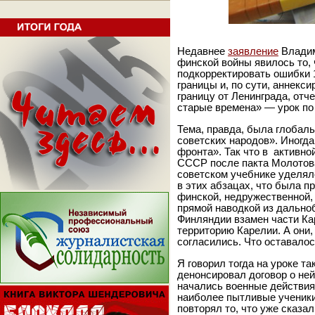
Недавнее
заявление
Владим
финской войны явилось то,
подкорректировать ошибки 
границы и, по сути, аннекс
границу от Ленинграда, отч
старые времена» — урок по 
Тема, правда, была глобал
советских народов». Иногд
фронта». Так что в активно
СССР после пакта Молотова
советском учебнике уделял
в этих абзацах, что была пр
финской, недружественной,
прямой наводкой из дально
Финляндии взамен части К
территорию Карелии. А они,
согласились. Что оставало
Я говорил тогда на уроке т
денонсировал договор о ней
начались военные действия
наиболее пытливые ученики
повторял то, что уже сказа