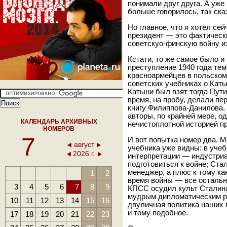
понимали друг друга. А уже
больше говорилось, так ска
Но главное, что я хотел сей
президент — это фактически
советскуо-финскую войну и
Кстати, то же самое было и
преступление 1940 года тем,
красноармейцев в польском 
советских учебниках о Каты
Катыни был взят тогда Пути
время, на пробу, делали пе
книгу Филиппова-Данилова. 
авторы, по крайней мере, о
КАЛЕНДАРЬ АРХИВНЫХ
нечистоплотной историей п
НОМЕРОВ
7
И вот попытка номер два. М
август
учебника уже видны: в уче
2026 г.
интерпретации — индустриа
подготовиться к войне; Ст
менеджер, а плюс к тому к
1
2
время войны — все остальн
3
4
5
6
7
8
9
КПСС осудил культ Сталина
мудрым дипломатическим ре
10
11
12
13
14
15
16
двуличная политика наших п
и тому подобное.
17
18
19
20
21
22
23