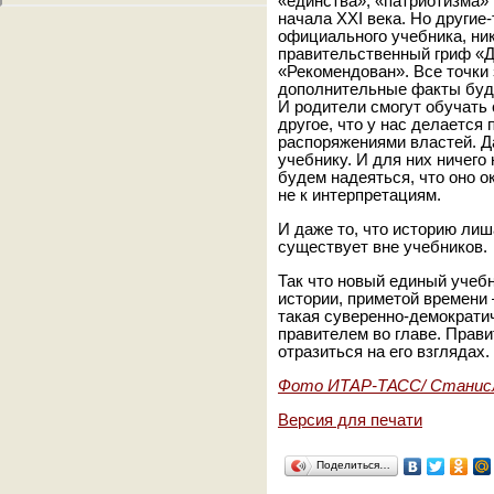
«единства», «патриотизма» 
начала XXI века. Но другие-
официального учебника, ник
правительственный гриф «Д
«Рекомендован». Все точки 
дополнительные факты буду
И родители смогут обучать 
другое, что у нас делается
распоряжениями властей. Да
учебнику. И для них ничего 
будем надеяться, что оно 
не к интерпретациям.
И даже то, что историю ли
существует вне учебников.
Так что новый единый учебн
истории, приметой времени 
такая суверенно-демократи
правителем во главе. Прави
отразиться на его взглядах. 
Фото ИТАР-ТАСС/ Станисл
Версия для печати
Поделиться…