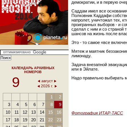
демократии, и в первую оче
Саддам имел все основания
Полковник Каддафи собстве
напролет, уничтожал тех, к
проигранных выборов - и со
сделал с ним и со страной 
шансов на жизнь после вла
Это - то самое «все включе
Мятеж и маятник беззакония
лимонаду.
Задача внезапной эвакуации
КАЛЕНДАРЬ АРХИВНЫХ
или в Эйлате.
НОМЕРОВ
9
Надо правильно выбирать 
август
2026 г.
1
2
3
4
5
6
7
8
9
10
11
12
13
14
15
16
Фотография ИТАР-ТАСС
17
18
19
20
21
22
23