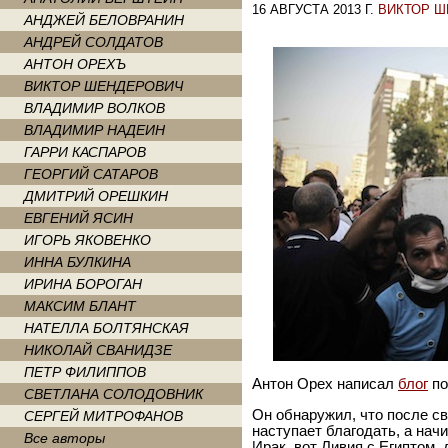
16 АВГУСТА 2013 Г.
ВИКТОР 
АНДЖЕЙ БЕЛОВРАНИН
АНДРЕЙ СОЛДАТОВ
АНТОН ОРЕХЪ
ВИКТОР ШЕНДЕРОВИЧ
ВЛАДИМИР ВОЛКОВ
ВЛАДИМИР НАДЕИН
ГАРРИ КАСПАРОВ
ГЕОРГИЙ САТАРОВ
ДМИТРИЙ ОРЕШКИН
ЕВГЕНИЙ ЯСИН
ИГОРЬ ЯКОВЕНКО
ИННА БУЛКИНА
ИРИНА БОРОГАН
МАКСИМ БЛАНТ
НАТЕЛЛА БОЛТЯНСКАЯ
НИКОЛАЙ СВАНИДЗЕ
ПЕТР ФИЛИППОВ
Антон Орех написал
блог
по
СВЕТЛАНА СОЛОДОВНИК
Он обнаружил, что после с
СЕРГЕЙ МИТРОФАНОВ
наступает благодать, а нач
Все авторы
Ирак, вот Ливия с Египтом,