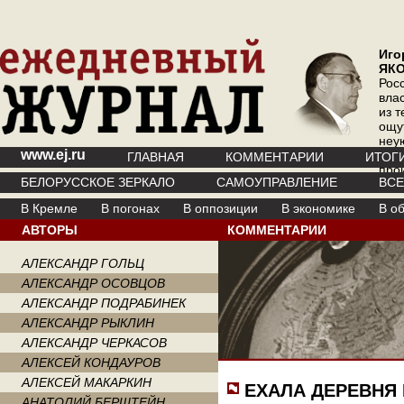
Иго
ЯК
Рос
вла
из т
ощу
неу
www.ej.ru
где 
ГЛАВНАЯ
КОММЕНТАРИИ
ИТОГ
про
БЕЛОРУССКОЕ ЗЕРКАЛО
САМОУПРАВЛЕНИЕ
ВС
инт
В Кремле
В погонах
В оппозиции
В экономике
В о
АВТОРЫ
КОММЕНТАРИИ
АЛЕКСАНДР ГОЛЬЦ
АЛЕКСАНДР ОСОВЦОВ
АЛЕКСАНДР ПОДРАБИНЕК
АЛЕКСАНДР РЫКЛИН
АЛЕКСАНДР ЧЕРКАСОВ
АЛЕКСЕЙ КОНДАУРОВ
АЛЕКСЕЙ МАКАРКИН
ЕХАЛА ДЕРЕВНЯ
АНАТОЛИЙ БЕРШТЕЙН