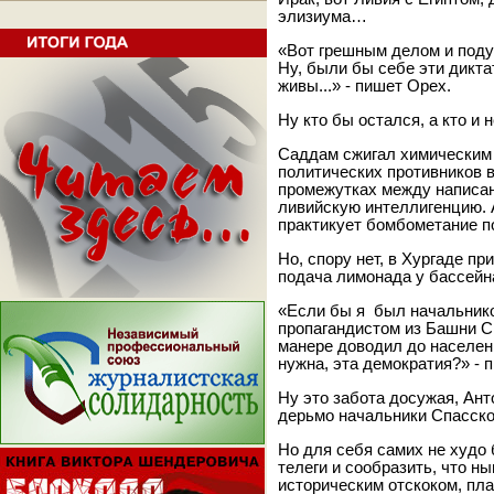
элизиума…
«Вот грешным делом и подум
Ну, были бы себе эти дикт
живы...» - пишет Орех.
Ну кто бы остался, а кто и н
Саддам сжигал химическим 
политических противников в
промежутках между написан
ливийскую интеллигенцию. 
практикует бомбометание 
Но, спору нет, в Хургаде пр
подача лимонада у бассейн
«Если бы я был начальник
пропагандистом из Башни Сп
манере доводил до населен
нужна, эта демократия?» - 
Ну это забота досужая, Ант
дерьмо начальники Спасско
Но для себя самих не худо
телеги и сообразить, что 
историческим отскоком, пла