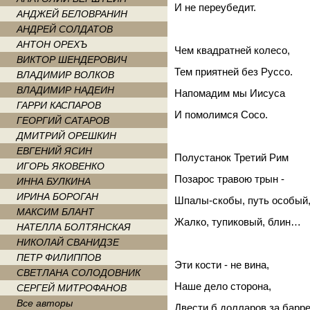
И не переубедит.
АНДЖЕЙ БЕЛОВРАНИН
АНДРЕЙ СОЛДАТОВ
АНТОН ОРЕХЪ
Чем квадратней колесо,
ВИКТОР ШЕНДЕРОВИЧ
Тем приятней без Руссо.
ВЛАДИМИР ВОЛКОВ
ВЛАДИМИР НАДЕИН
Напомадим мы Иисуса
ГАРРИ КАСПАРОВ
И помолимся Сосо.
ГЕОРГИЙ САТАРОВ
ДМИТРИЙ ОРЕШКИН
ЕВГЕНИЙ ЯСИН
Полустанок Третий Рим
ИГОРЬ ЯКОВЕНКО
Позарос травою трын -
ИННА БУЛКИНА
ИРИНА БОРОГАН
Шпалы-скобы, путь особый
МАКСИМ БЛАНТ
Жалко, тупиковый, блин…
НАТЕЛЛА БОЛТЯНСКАЯ
НИКОЛАЙ СВАНИДЗЕ
ПЕТР ФИЛИППОВ
Эти кости - не вина,
СВЕТЛАНА СОЛОДОВНИК
Наше дело сторона,
СЕРГЕЙ МИТРОФАНОВ
Все авторы
Двести б долларов за барре