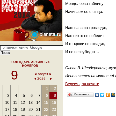
Менделеева таблицу
Начинаем со свинца.
Наш папаша троглодит,
Нас никто не победит,
И от крови не отвадит,
И не переубедит…
КАЛЕНДАРЬ АРХИВНЫХ
НОМЕРОВ
Слова В. Шендеровича, муз
9
август
Исполняется на мотив «А м
2026 г.
Версия для печати
1
2
Поделиться…
3
4
5
6
7
8
9
10
11
12
13
14
15
16
17
18
19
20
21
22
23