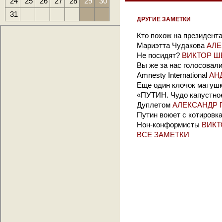
24
25
26
27
28
29
30
31
ДРУГИЕ ЗАМЕТКИ
Кто похож на президент
Мариэтта Чудакова
АЛЕ
Не посидят?
ВИКТОР Ш
Вы же за нас голосовал
Amnesty International
АН
Еще один клочок матушк
«ПУТИН. Чудо капустно
Дуплетом
АЛЕКСАНДР 
Путин воюет с котировк
Нон-конформисты
ВИКТ
ВСЕ ЗАМЕТКИ