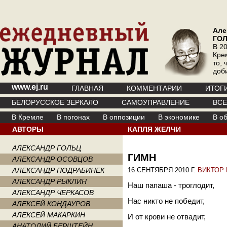
Але
ГО
В 20
Кре
то, 
доб
www.ej.ru
ГЛАВНАЯ
КОММЕНТАРИИ
ИТОГ
БЕЛОРУССКОЕ ЗЕРКАЛО
САМОУПРАВЛЕНИЕ
ВС
В Кремле
В погонах
В оппозиции
В экономике
В о
АВТОРЫ
КАПЛЯ ЖЕЛЧИ
АЛЕКСАНДР ГОЛЬЦ
ГИМН
АЛЕКСАНДР ОСОВЦОВ
АЛЕКСАНДР ПОДРАБИНЕК
16 СЕНТЯБРЯ 2010 Г.
ВИКТОР
АЛЕКСАНДР РЫКЛИН
Наш папаша - троглодит,
АЛЕКСАНДР ЧЕРКАСОВ
Нас никто не победит,
АЛЕКСЕЙ КОНДАУРОВ
АЛЕКСЕЙ МАКАРКИН
И от крови не отвадит,
АНАТОЛИЙ БЕРШТЕЙН