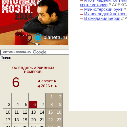
Итоги недели. Оптим
кроте истории
// АЛЕК
Министерский бунт
/
Их последний поклон
В ожидании Берии
//
КАЛЕНДАРЬ АРХИВНЫХ
НОМЕРОВ
6
август
2026 г.
1
2
3
4
5
6
7
8
9
10
11
12
13
14
15
16
17
18
19
20
21
22
23