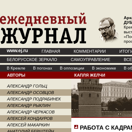
Арк
ДУ
Кре
выс
«По
про
www.ej.ru
ГЛАВНАЯ
КОММЕНТАРИИ
ИТОГ
БЕЛОРУССКОЕ ЗЕРКАЛО
САМОУПРАВЛЕНИЕ
ВС
В Кремле
В погонах
В оппозиции
В экономике
В о
АВТОРЫ
КАПЛЯ ЖЕЛЧИ
АЛЕКСАНДР ГОЛЬЦ
АЛЕКСАНДР ОСОВЦОВ
АЛЕКСАНДР ПОДРАБИНЕК
АЛЕКСАНДР РЫКЛИН
АЛЕКСАНДР ЧЕРКАСОВ
АЛЕКСЕЙ КОНДАУРОВ
АЛЕКСЕЙ МАКАРКИН
РАБОТА С КАДР
АНАТОЛИЙ БЕРШТЕЙН