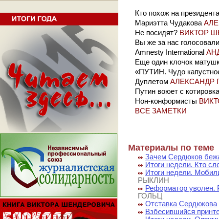
Кто похож на президент
Мариэтта Чудакова
АЛЕ
Не посидят?
ВИКТОР Ш
Вы же за нас голосовал
Amnesty International
АН
Еще один клочок матушк
«ПУТИН. Чудо капустно
Дуплетом
АЛЕКСАНДР 
Путин воюет с котировк
Нон-конформисты
ВИКТ
ВСЕ ЗАМЕТКИ
Материалы по теме
Зачем Сердюков бежа
Итоги недели. Кто с
Итоги недели. Мобил
РЫКЛИН
Реформатор уволен. 
ГОЛЬЦ
Отставка Сердюкова
Взбесившийся принт