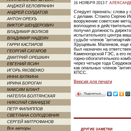
16 НОЯБРЯ 2013 Г.
АЛЕКСАНД
АНДЖЕЙ БЕЛОВРАНИН
Следует признать: слова у
АНДРЕЙ СОЛДАТОВ
с делами. Стоило Сергею Ив
АНТОН ОРЕХЪ
вооружение советские метод
ВИКТОР ШЕНДЕРОВИЧ
воплощено в действительн
получил должность директо
ВЛАДИМИР ВОЛКОВ
испытательного центра маш
ВЛАДИМИР НАДЕИН
судьбе членов "антипартийн
ГАРРИ КАСПАРОВ
Хрущевым. Маленков, еще н
был назначен на ответстве
ГЕОРГИЙ САТАРОВ
Каменогорской ГЭС, а его 
ДМИТРИЙ ОРЕШКИН
горно-обогатительного комб
через четыре года Сердюков
ЕВГЕНИЙ ЯСИН
как опальных членов "антип
ИГОРЬ ЯКОВЕНКО
КПСС.
ИННА БУЛКИНА
Версия для печати
ИРИНА БОРОГАН
МАКСИМ БЛАНТ
Поделиться…
НАТЕЛЛА БОЛТЯНСКАЯ
НИКОЛАЙ СВАНИДЗЕ
ПЕТР ФИЛИППОВ
СВЕТЛАНА СОЛОДОВНИК
СЕРГЕЙ МИТРОФАНОВ
Все авторы
ДРУГИЕ ЗАМЕТКИ