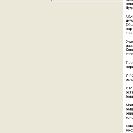
пер
буд
Одн
дум
Общ
пар
зак
Уча
раз
Кон
спо
Пре
пер
И п
осн
В г
ост
бор
Мол
общ
опи
кон
Кон
мно