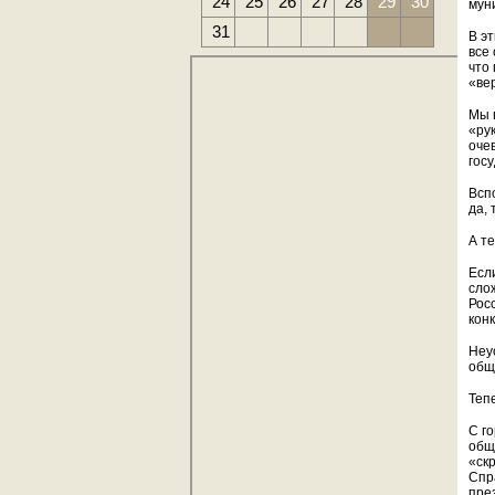
24
25
26
27
28
29
30
мун
31
В э
все
что
«ве
Мы 
«ру
оче
гос
Всп
да, 
А т
Есл
сло
Рос
кон
Неу
общ
Теп
С го
общ
«ск
Спр
пре