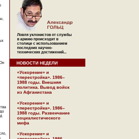
о
ы,
Ловля уклонистов от службы
в армию происходит в
ых
столице с использованием
последних научно-
технических достижений...
 Он
НОВОСТИ НЕДЕЛИ
«Ускорение» и
«перестройка». 1986–
1988 годы. Внешняя
политика. Вывод войск
из Афганистана
«Ускорение» и
ства
«перестройка». 1986–
 до
1988 годы. Развенчание
зд
социалистического
мифа
сло,
«Ускорение» и
а
«перестройка». 1986–