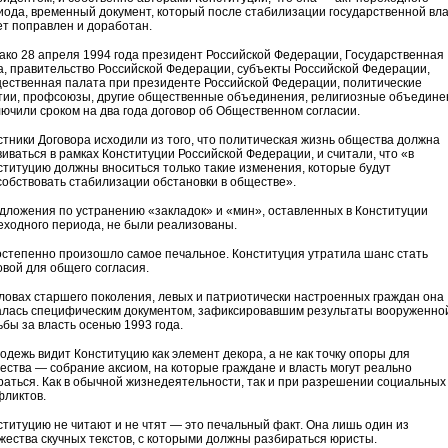
иода, временный документ, который после стабилизации государственной вл
ет поправлен и доработан.
ако 28 апреля 1994 года президент Российской Федерации, Государственная
а, правительство Российской Федерации, субъекты Российской Федерации,
ественная палата при президенте Российской Федерации, политические
тии, профсоюзы, другие общественные объединения, религиозные объедине
лючили сроком на два года договор об Общественном согласии.
стники Договора исходили из того, что политическая жизнь общества должна
виваться в рамках Конституции Российской Федерации, и считали, что «в
ституцию должны вноситься только такие изменения, которые будут
собствовать стабилизации обстановки в обществе».
дложения по устранению «закладок» и «мин», оставленных в Конституции
еходного периода, не были реализованы.
остепенно произошло самое печальное. Конституция утратила шанс стать
овой для общего согласия.
оловах старшего поколения, левых и патриотически настроенных граждан она
алась специфическим документом, зафиксировавшим результаты вооруженно
ьбы за власть осенью 1993 года.
одежь видит Конституцию как элемент декора, а не как точку опоры для
ества — собрание аксиом, на которые граждане и власть могут реально
раться. Как в обычной жизнедеятельности, так и при разрешении социальных
фликтов.
ституцию не читают и не чтят — это печальный факт. Она лишь один из
жества скучных текстов, с которыми должны разбираться юристы.