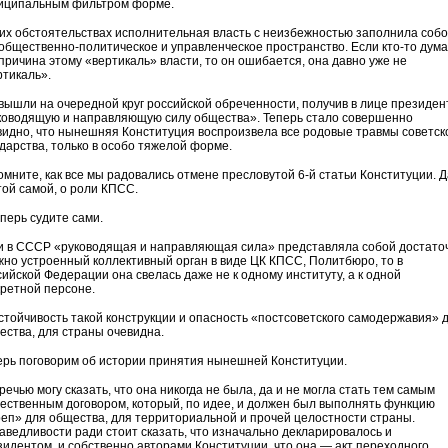
иципальным фильтром форме.
тих обстоятельствах исполнительная власть с неизбежностью заполнила соб
 общественно-политическое и управленческое пространство. Если кто-то дума
 причина этому «вертикаль» власти, то он ошибается, она давно уже не
ртикаль».
вышли на очередной круг российской обреченности, получив в лице президен
ководящую и направляющую силу общества». Теперь стало совершенно
видно, что нынешняя Конституция воспроизвела все родовые травмы советск
ударства, только в особо тяжелой форме.
омните, как все мы радовались отмене пресловутой 6-й статьи Конституции. Д
той самой, о роли КПСС.
еперь судите сами.
и в СССР «руководящая и направляющая сила» представляла собой достато
жно устроенный коллективный орган в виде ЦК КПСС, Политбюро, то в
сийской Федерации она свелась даже не к одному институту, а к одной
кретной персоне.
стойчивость такой конструкции и опасность «постсоветского самодержавия» 
ества, для страны очевидна.
ерь поговорим об истории принятия нынешней Конституции.
речью могу сказать, что она никогда не была, да и не могла стать тем самым
ественным договором, который, по идее, и должен был выполнять функцию
реп» для общества, для территориальной и прочей целостности страны.
аведливости ради стоит сказать, что изначально декларировалось и
зидентом, и собственно авторами Конституции, что она — акт переходного