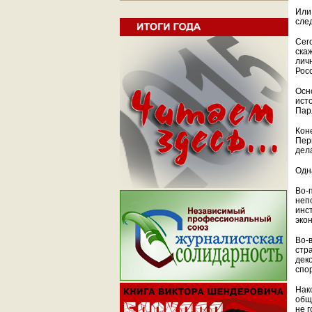
Или
сле
Сег
ска
лич
Рос
Осн
ист
Пар
Кон
Пер
дел
Одн
Во-
неп
инс
эко
Во-
стр
дек
спо
Нак
общ
не 