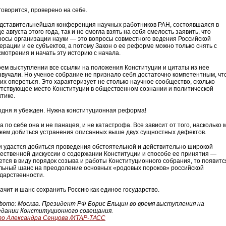
говорится, проверено на себе.
дставительнейшая конференция научных работников РАН, состоявшаяся в
е августа этого года, так и не смогла взять на себя смелость заявить, что
росы организации науки — это вопросы совместного ведения Российской
ерации и ее субъектов, а потому Закон о ее реформе можно только снять с
смотрения и начать эту историю с начала.
оем выступлении все ссылки на положения Конституции и цитаты из нее
звучали. Но ученое собрание не признало себя достаточно компетентным, ч
них опереться. Это характеризует не столько научное сообщество, сколько
утствующее место Конституции в общественном сознании и политической
тике.
одня я убежден. Нужна конституционная реформа!
 по себе она и не панацея, и не катастрофа. Все зависит от того, насколько 
жем добиться устранения описанных выше двух сущностных дефектов.
и удастся добиться проведения обстоятельной и действительно широкой
ественной дискуссии о содержании Конституции и способе ее принятия —
ется в виду порядок созыва и работы Конституционного собрания, то появитс
льный шанс на преодоление основных «родовых пороков» российской
ударственности.
начит и шанс сохранить Россию как единое государство.
фото: Москва. Президент РФ Борис Ельцин во время выступления на
едании Конституционного совещания.
о Александра Сенцова /ИТАР-ТАСС