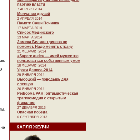
партию власти
7 АПРЕЛЯ 2014
Молчание друзей
2 АПРЕЛЯ 2014
Памяти Саши Починка
17 МАРТА 2014
Список Мединского
13 МАРТА 2014
Замена Билялетдинова не
поможет. Надо менять страну
21 ФЕВРАЛЯ 2014
«Sapere aude» — имей мужество
ьно
пользоваться собственным умом
18 ФЕВРАЛЯ 2014
ся
Уроки Давоса-2014
29 ЯНВАРЯ 2014
Высоцкий — поводырь для
слепцов
26 ЯНВАРЯ 2014
Реформа РАН: оптимистическая
трагикомедия с открытым
финалом
27 ДЕКАБРЯ 2013
им.
Опасная победа
6 СЕНТЯБРЯ 2013
КАПЛЯ ЖЕЛЧИ
 не