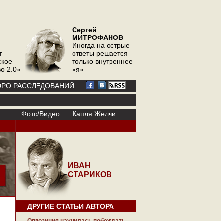
Сергей
МИТРОФАНОВ
Иногда на острые
т
ответы решается
ское
только внутреннее
о 2.0»
«я»
РО РАССЛЕДОВАНИЙ
Фото/Видео
Капля Желчи
ИВАН
СТАРИКОВ
ДРУГИЕ СТАТЬИ АВТОРА
Оппозиция научилась побеждать