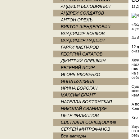
СО
АНДЖЕЙ БЕЛОВРАНИН
12 Д
АНДРЕЙ СОЛДАТОВ
АНТОН ОРЕХЪ
«Хо
ВИКТОР ШЕНДЕРОВИЧ
хор
ВЛАДИМИР ВОЛКОВ
Из 
ВЛАДИМИР НАДЕИН
ГАРРИ КАСПАРОВ
12 
ока
ГЕОРГИЙ САТАРОВ
Хоч
ДМИТРИЙ ОРЕШКИН
нас
ЕВГЕНИЙ ЯСИН
гни
на 
ИГОРЬ ЯКОВЕНКО
себ
ИННА БУЛКИНА
Сущ
ИРИНА БОРОГАН
каже
МАКСИМ БЛАНТ
неб
НАТЕЛЛА БОЛТЯНСКАЯ
А по
НИКОЛАЙ СВАНИДЗЕ
Кон
ПЕТР ФИЛИППОВ
Кто
СВЕТЛАНА СОЛОДОВНИК
Зау
СЕРГЕЙ МИТРОФАНОВ
на 
рез
Все авторы