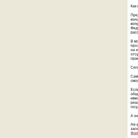
Как 
Пре
конц
воп
Фед
рас
В м
про
на 
отс
прак
Сег
Сама
смо
Есл
общ
име
реа
гос
А з
На 
зас
Фот