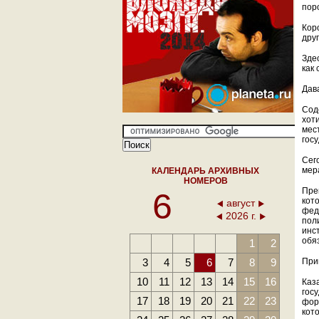
пор
Кор
друг
Зде
как
Дав
Сод
хот
мес
гос
Сег
мер
КАЛЕНДАРЬ АРХИВНЫХ
НОМЕРОВ
Пре
6
кот
август
фед
2026 г.
пол
инс
обя
1
2
3
4
5
6
7
8
9
При
10
11
12
13
14
15
16
Каз
гос
17
18
19
20
21
22
23
фор
кот