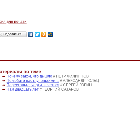
сия для печати
Поделиться…
атериалы по теме
Почему закон, что дышло
// ПЕТР ФИЛИППОВ
Полюбите нас глупенькими…
// АЛЕКСАНДР ГОЛЬЦ
Перестаньте, черти, клясться
// СЕРГЕЙ ГОГИН
Нам двадцать лет
// ГЕОРГИЙ САТАРОВ