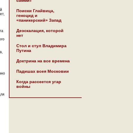
саммит
ой
Поиски Глайвица,
ет,
геноцид и
«паникерский» Запад
Деэскалация, которой
та
нет
ого
Стол и стул Владимира
Путина
а,
Доктрина на все времена
Падишах всея Московии
чно
Когда рассеется угар
войны
для