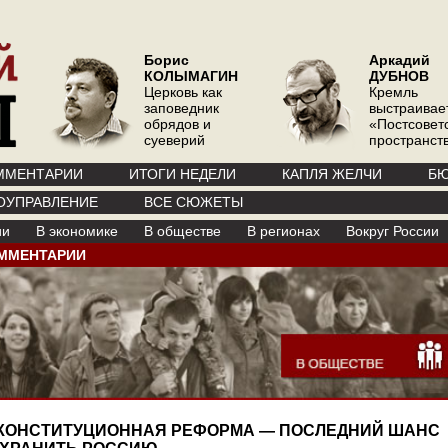
Борис
Аркадий
КОЛЫМАГИН
ДУБНОВ
Церковь как
Кремль
заповедник
выстраивае
обрядов и
«Постсовет
суеверий
пространств
ММЕНТАРИИ
ИТОГИ НЕДЕЛИ
КАПЛЯ ЖЕЛЧИ
БЮ
ОУПРАВЛЕНИЕ
ВСЕ СЮЖЕТЫ
ии
В экономике
В обществе
В регионах
Вокруг России
ММЕНТАРИИ
КОНСТИТУЦИОННАЯ РЕФОРМА — ПОСЛЕДНИЙ ШАНС