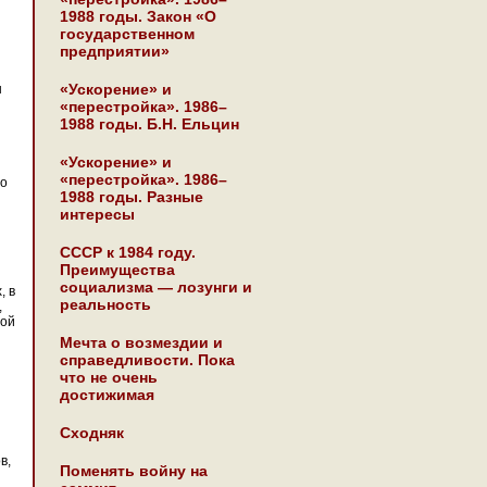
1988 годы. Закон «О
государственном
предприятии»
«Ускорение» и
ы
«перестройка». 1986–
1988 годы. Б.Н. Ельцин
«Ускорение» и
«перестройка». 1986–
то
1988 годы. Разные
интересы
СССР к 1984 году.
Преимущества
социализма — лозунги и
, в
реальность
,
ной
Мечта о возмездии и
справедливости. Пока
что не очень
достижимая
Сходняк
в,
Поменять войну на