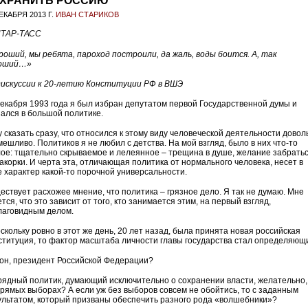
ХРАНИТЬ РОССИЮ
ЕКАБРЯ 2013 Г.
ИВАН СТАРИКОВ
роший, мы ребята, пароход построили, да жаль, воды боится. А, так
оший…»
дискуссии к 20-летию Конституции РФ в ВШЭ
декабря 1993 года я был избран депутатом первой Государственной думы и
зался в большой политике.
у сказать сразу, что относился к этому виду человеческой деятельности довол
мешливо. Политиков я не любил с детства. На мой взгляд, было в них что-то
лое: тщательно скрываемое и лелеянное – трещина в душе, желание забрать
закорки. И черта эта, отличающая политика от нормального человека, несет в
е характер какой-то порочной универсальности.
ествует расхожее мнение, что политика – грязное дело. Я так не думаю. Мне
тся, что это зависит от того, кто занимается этим, на первый взгляд,
лаговидным делом.
скольку ровно в этот же день, 20 лет назад, была принята новая российская
ституция, то фактор масштаба личности главы государства стал определяющ
 он, президент Российской Федерации?
рядный политик, думающий исключительно о сохранении власти, желательно,
прямых выборах? А если уж без выборов совсем не обойтись, то с заданным
ультатом, который призваны обеспечить разного рода «волшебники»?