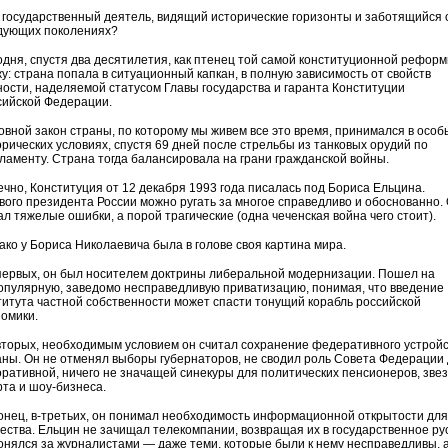
 государственный деятель, видящий исторические горизонты и заботящийся 
дующих поколениях?
одня, спустя два десятилетия, как птенец той самой конституционной реформ
жу: страна попала в ситуационный капкан, в полную зависимость от свойств
ности, наделяемой статусом Главы государства и гаранта Конституции
сийской Федерации.
овной закон страны, по которому мы живем все это время, принимался в особ
орических условиях, спустя 69 дней после стрельбы из танковых орудий по
ламенту. Страна тогда балансировала на грани гражданской войны.
ечно, Конституция от 12 декабря 1993 года писалась под Бориса Ельцина.
вого президента России можно ругать за многое справедливо и обоснованно.
ал тяжелые ошибки, а порой трагические (одна чеченская война чего стоит).
ако у Бориса Николаевича была в голове своя картина мира.
первых, он был носителем доктрины либеральной модернизации. Пошел на
опулярную, заведомо несправедливую приватизацию, понимая, что введение
титута частной собственности может спасти тонущий корабль российской
номики.
вторых, необходимым условием он считал сохранение федеративного устрой
аны. Он не отменял выборы губернаторов, не сводил роль Совета Федерации
оративной, ничего не значащей синекуры для политических пенсионеров, зве
рта и шоу-бизнеса.
онец, в-третьих, он понимал необходимость информационной открытости для
ества. Ельцин не зачищал телекомпании, возвращая их в государственное ру
гонялся за журналистами — даже теми, которые были к нему несправедливы, 