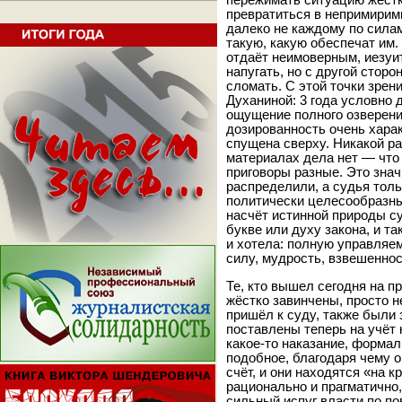
пережимать ситуацию жёстки
превратиться в непримирим
далеко не каждому по сила
такую, какую обеспечат им.
отдаёт неимоверным, иезуи
напугать, но с другой стор
сломать. С этой точки зрен
Духаниной: 3 года условно
ощущение полного озверени
дозированность очень харак
спущена сверху. Никакой 
материалах дела нет — что 
приговоры разные. Это значи
распределили, а судья толь
политически целесообразны
насчёт истинной природы суд
букве или духу закона, и т
и хотела: полную управляе
силу, мудрость, взвешеннос
Те, кто вышел сегодня на п
жёстко завинчены, просто н
пришёл к суду, также были 
поставлены теперь на учёт
какое-то наказание, форма
подобное, благодаря чему он
счёт, и они находятся «на к
рационально и прагматично,
сильный испуг власти по по