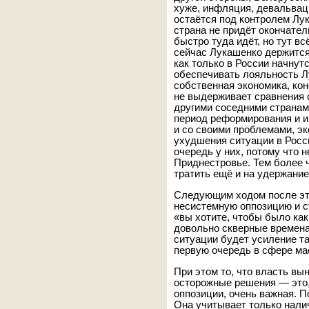
хуже, инфляция, девальваци
остаётся под контролем Лук
страна не придёт окончател
быстро туда идёт, но тут вс
сейчас Лукашенко держится
как только в России начнут
обеспечивать лояльность Лу
собственная экономика, кон
не выдерживает сравнения 
другими соседними странам
период реформирования и и
и со своими проблемами, эк
ухудшения ситуации в Росс
очередь у них, потому что 
Приднестровье. Тем более 
тратить ещё и на удержани
Следующим ходом после это
несистемную оппозицию и с
«вы хотите, чтобы было как
довольно скверные времен
ситуации будет усиление та
первую очередь в сфере ма
При этом то, что власть в
осторожные решения — это,
оппозиции, очень важная. П
Она учитывает только нали