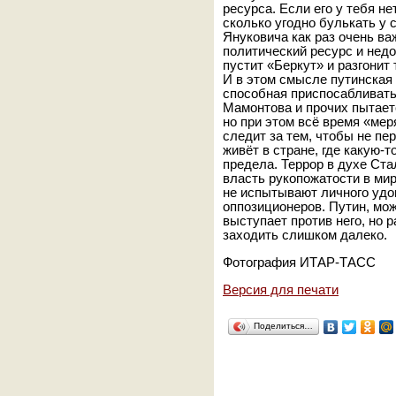
ресурса. Если его у тебя н
сколько угодно булькать у с
Януковича как раз очень ва
политический ресурс и недо
пустит «Беркут» и разгонит 
И в этом смысле путинская
способная приспосабливатьс
Мамонтова и прочих пытает
но при этом всё время «мер
следит за тем, чтобы не пер
живёт в стране, где какую-т
предела. Террор в духе Ст
власть рукопожатости в мир
не испытывают личного удов
оппозиционеров. Путин, мож
выступает против него, но 
заходить слишком далеко.
Фотография ИТАР-ТАСС
Версия для печати
Поделиться…