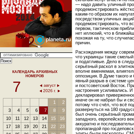
— надо давить уличный прот
продемонстрировать жёстко
каким-то образом их напуга
посредством уличных акций
продемонстрировать, что вс
первом, тактическом прибли
нет иллюзий, что в ближай
похожая на ту, что случила
причин.
Расхождения между совреме
что украинцы такие смелый
и податливые. Дело в след
серьёзный раскол в элитно
вполне вменяемая, влиятел
КАЛЕНДАРЬ АРХИВНЫХ
оппозиция. В Думе такого и 
НОМЕРОВ
7
явный разрыв в системе це
август
и постсоветский Восток. Пр
настроения усиливались. И
2026 г.
декларировал приверженнос
иначе он не набрал бы и св
1
2
потому что счёл, что всё п
развернуться на 180 градус
3
4
5
6
7
8
9
был очень серьёзный промах
10
11
12
13
14
15
16
западного, европейского ве
аккуратно и последователь
17
18
19
20
21
22
23
пропагандой про госдеповск
элиты были расколоты, СМИ