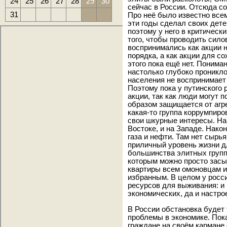
24
25
26
27
28
29
30
сейчас в России. Отсюда с
31
Про неё было известно всем
эти годы сделал своих дет
поэтому у него в критическ
того, чтобы проводить сило
воспринимались как акции н
порядка, а как акции для с
этого пока ещё нет. Понима
настолько глубоко проникло
населения не воспринимает 
Поэтому пока у путинского
акции, так как люди могут п
образом защищается от агре
какая-то группа коррумпир
свои шкурные интересы. На
Востоке, и на Западе. Нако
газа и нефти. Там нет сырь
приличный уровень жизни д
большинства элитных групп.
которым можно просто засы
квартиры всем омоновцам и
избранным. В целом у росс
ресурсов для выживания: и 
экономических, да и настро
В России обстановка будет 
проблемы в экономике. Пок
граждане на своём кармане