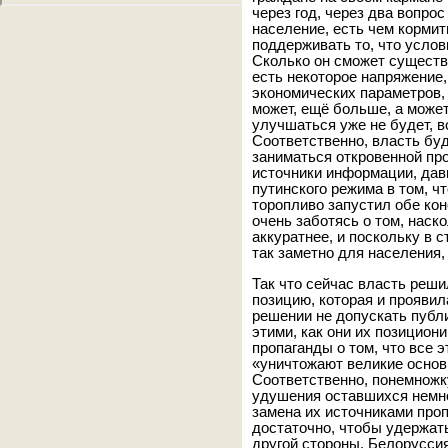
через год, через два вопрос
население, есть чем корми
поддерживать то, что усло
Сколько он сможет существ
есть некоторое напряжение,
экономических параметров, 
может, ещё больше, а может
улучшаться уже не будет, в
Соответственно, власть бу
заниматься откровенной пр
источники информации, дави
путинского режима в том, ч
торопливо запустил обе кон
очень заботясь о том, наск
аккуратнее, и поскольку в 
так заметно для населения, 
Так что сейчас власть реш
позицию, которая и проявил
решении не допускать публ
этими, как они их позицион
пропаганды о том, что все 
«уничтожают великие основ
Соответственно, понемножк
удушения оставшихся немн
замена их источниками проп
достаточно, чтобы удержать
другой стороны, Белорусси