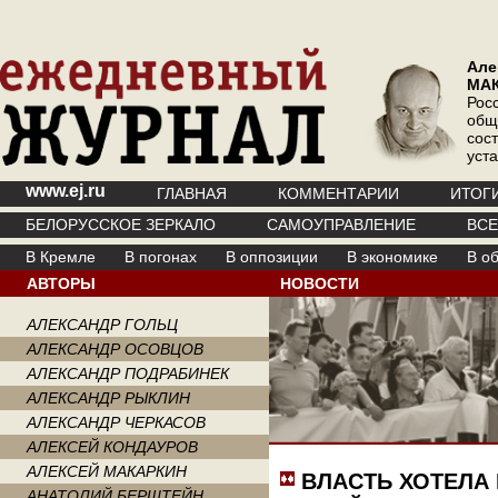
Але
МА
Рос
общ
сос
уст
www.ej.ru
ГЛАВНАЯ
КОММЕНТАРИИ
ИТОГ
БЕЛОРУССКОЕ ЗЕРКАЛО
САМОУПРАВЛЕНИЕ
ВС
В Кремле
В погонах
В оппозиции
В экономике
В о
АВТОРЫ
НОВОСТИ
АЛЕКСАНДР ГОЛЬЦ
АЛЕКСАНДР ОСОВЦОВ
АЛЕКСАНДР ПОДРАБИНЕК
АЛЕКСАНДР РЫКЛИН
АЛЕКСАНДР ЧЕРКАСОВ
АЛЕКСЕЙ КОНДАУРОВ
АЛЕКСЕЙ МАКАРКИН
ВЛАСТЬ ХОТЕЛА 
АНАТОЛИЙ БЕРШТЕЙН