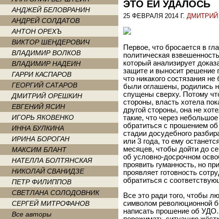
ЭТО ЕЙ УДАЛОСЬ
АНДЖЕЙ БЕЛОВРАНИН
25 ФЕВРАЛЯ 2014 Г.
ДМИТРИЙ
АНДРЕЙ СОЛДАТОВ
АНТОН ОРЕХЪ
ВИКТОР ШЕНДЕРОВИЧ
Первое, что бросается в гла
ВЛАДИМИР ВОЛКОВ
политическая взвешенность.
который анализирует доказ
ВЛАДИМИР НАДЕИН
защите и выносит решение п
ГАРРИ КАСПАРОВ
что никакого состязания не 
ГЕОРГИЙ САТАРОВ
были оглашены, родились н
спущены сверху. Потому чт
ДМИТРИЙ ОРЕШКИН
стороны, власть хотела пока
ЕВГЕНИЙ ЯСИН
другой стороны, она не хот
ИГОРЬ ЯКОВЕНКО
такие, что через небольшо
обратиться с прошением об
ИННА БУЛКИНА
стадии досудебного разбира
ИРИНА БОРОГАН
или 3 года, то ему останетс
месяцев, чтобы дойти до с
МАКСИМ БЛАНТ
об условно-досрочном осво
НАТЕЛЛА БОЛТЯНСКАЯ
проявить гуманность, но п
НИКОЛАЙ СВАНИДЗЕ
проявляет готовность сотруд
обратиться с соответству
ПЕТР ФИЛИППОВ
СВЕТЛАНА СОЛОДОВНИК
Все это ради того, чтобы л
СЕРГЕЙ МИТРОФАНОВ
символом революционной бо
написать прошение об УДО.
Все авторы