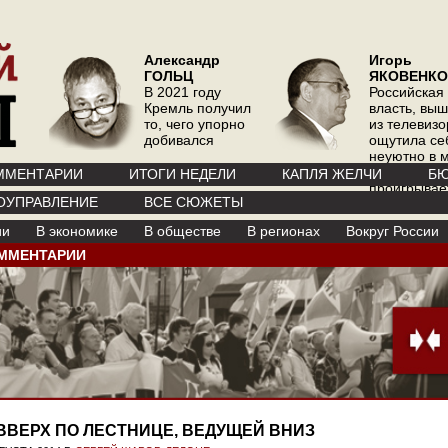
Александр
Игорь
ГОЛЬЦ
ЯКОВЕНКО
В 2021 году
Российская
Кремль получил
власть, вы
то, чего упорно
из телевизо
добивался
ощутила се
неуютно в 
где телевиз
ММЕНТАРИИ
ИТОГИ НЕДЕЛИ
КАПЛЯ ЖЕЛЧИ
БЮ
проигрывае
ОУПРАВЛЕНИЕ
ВСЕ СЮЖЕТЫ
интернету
ии
В экономике
В обществе
В регионах
Вокруг России
ММЕНТАРИИ
ВВЕРХ ПО ЛЕСТНИЦЕ, ВЕДУЩЕЙ ВНИЗ