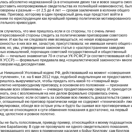
алась абсолютно недоказанной (а в отношении двоих так и вовсе защита смог
доставить неопровержимые свидетельства их полнейшей невиновности), был
говорены к разным — от 2,5 до 4 лет — срокам заключения в колонии общего
има. Приговор, которому в один прекрасный день еще предстоит войти в
бники по юриспруденции как ярчайший пример политически мотивированного
ательного кривосудия.
уж случилось, что мне пришлось если и со стороны, то с очень лично
нтересованной стороны следить за политическими приговорами советского
мени. И как бы ни следовало ими возмущаться, но некая извращенная
конность» в них все же, зачастую, присутствовала: не имевшая ничего общего 
вом, но, увы, утвержденная законом статья о «распространении заведомо
ных измышлений, порочащих советский государственный и общественный
ой» — печально знаменитая 70-я статья УК РСФСР (и соответствовавшая ей с
УК УССР) — формально придавала вид «социалистической законности» мног
говорам над диссидентами.
ье Никишиной Уголовный кодекс РФ, действовавший на момент «совершения
ступления», т.е. на 6 мая 2012 года, подобной индульгенции не предоставлял.
пришлось выкручиваться, чтобы придать хоть какой-то «товарный вид»
олютно неправосудному приговору, в основном его положении — признании
овными всех обвиняемых — очевидно продиктованному сверху. И, приходится
знать, она с возложенным на нее делом формально справилась очень
фессионально: если оставить за скобками всю лживость доказательств самих 
е, оглашенный ею приговор практически нигде не содержит «технической» лжи
мулировках, обходя все острые углы и будто бы сшивая все противоречивые 
астую не относящиеся к сути обвинения показания в достаточно, на первый
ляд, целостное и ровное полотно.
бы не быть голословным, приведу пример, относящийся к моему подзащитно
рею Барабанову. В суде не прозвучало ни одного свидетельского показания,
тверждающего его вину в применении насилия к бойцу Круглову: сам Круглов