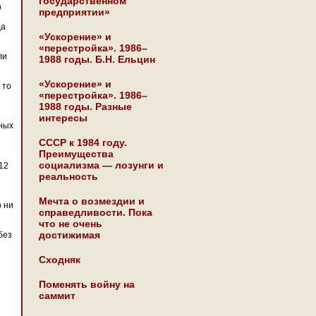
государственном
р
предприятии»
да
«Ускорение» и
«перестройка». 1986–
ли
1988 годы. Б.Н. Ельцин
«Ускорение» и
 то
«перестройка». 1986–
1988 годы. Разные
интересы
ных
СССР к 1984 году.
Преимущества
социализма — лозунги и
12
реальность
Мечта о возмездии и
о ни
справедливости. Пока
что не очень
достижимая
без
Сходняк
Поменять войну на
саммит