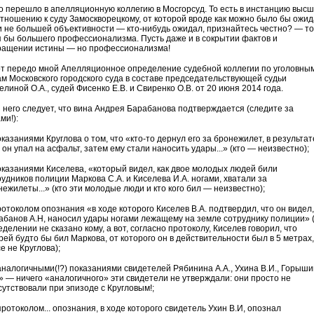
о перешло в апелляционную коллегию в Мосгорсуд. То есть в инстанцию выс
отношению к суду Замоскворецкому, от которой вроде как можно было бы ожид
и не большей объективности — кто-нибудь ожидал, признайтесь честно? — то
я бы большего профессионализма. Пусть даже и в сокрытии фактов и
ращении истины — но профессионализма!
от передо мной Апелляционное определение судебной коллегии по уголовны
ам Московского городского суда в составе председательствующей судьи
линой О.А., судей Фисенко Е.В. и Свиренко О.В. от 20 июня 2014 года.
з него следует, что вина Андрея Барабанова подтверждается (следите за
ми!):
казаниями Круглова о том, что «кто-то дернул его за бронежилет, в результат
 он упал на асфальт, затем ему стали наносить удары...» (кто — неизвестно);
казаниями Киселева, «который видел, как двое молодых людей били
рудников полиции Маркова С.А. и Киселева И.А. ногами, хватали за
ежилеты...» (кто эти молодые люди и кто кого бил — неизвестно);
отоколом опознания «в ходе которого Киселев В.А. подтвердил, что он видел,
абанов А.Н, наносил удары ногами лежащему на земле сотруднику полиции» 
делении не сказано кому, а вот, согласно протоколу, Киселев говорил, что
рей будто бы бил Маркова, от которого он в действительности был в 5 метрах,
е не Круглова);
налогичными(!?) показаниями свидетелей Рябинина А.А., Ухина В.И., Горыш
.» — ничего «аналогичного» эти свидетели не утверждали: они просто не
сутствовали при эпизоде с Кругловым!;
ротоколом... опознания, в ходе которого свидетель Ухин В.И, опознал