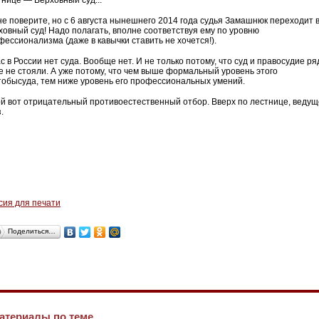
тнице — Верховный суд...
не поверите, но с 6 августа нынешнего 2014 года судья Замашнюк переходит 
ховный суд! Надо полагать, вполне соответствуя ему по уровню
фессионализма (даже в кавычки ставить не хочется!).
с в России нет суда. Вообще нет. И не только потому, что суд и правосудие р
е не стояли. А уже потому, что чем выше формальный уровень этого
тобысуда, тем ниже уровень его профессиональных умений.
ой вот отрицательный противоестественный отбор. Вверх по лестнице, веду
.
сия для печати
Поделиться…
атериалы по теме