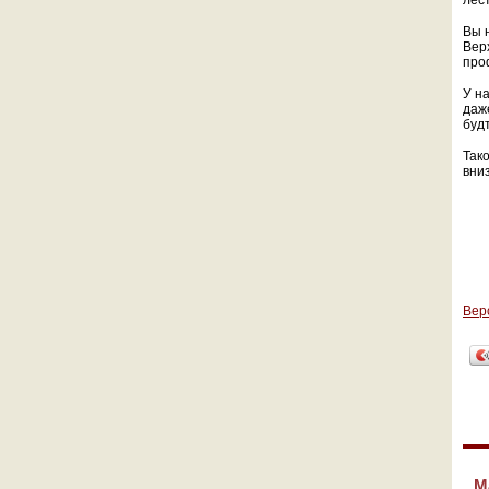
лес
Вы 
Вер
про
У на
даж
буд
Так
вниз
Вер
М