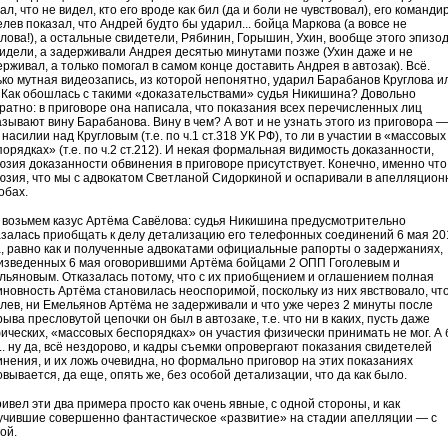
ал, что не видел, кто его вроде как бил (да и боли не чувствовал), его команди
лев показал, что Андрей будто бы ударил... бойца Маркова (а вовсе не
глова!), а остальные свидетели, Рябинин, Горышин, Ухин, вообще этого эпизо
видели, а задерживали Андрея десятью минутами позже (Ухин даже и не
рживал, а только помогал в самом конце доставить Андрея в автозак). Всё.
ько мутная видеозапись, из которой непонятно, ударил Барабанов Круглова и
. Как обошлась с такими «доказательствами» судья Никишина? Довольно
уратно: в приговоре она написала, что показания всех перечисленных лиц
азывают вину Барабанова. Вину в чем? А вот и не узнать этого из приговора —
 насилии над Кругловым (т.е. по ч.1 ст.318 УК РФ), то ли в участии в «массовых
орядках» (т.е. по ч.2 ст.212). И некая формальная видимость доказанности,
юзия доказанности обвинения в приговоре присутствует. Конечно, именно что
юзия, что мы с адвокатом Светланой Сидоркиной и оспаривали в апелляцион
обах.
 возьмем казус Артёма Савёлова: судья Никишина предусмотрительно
азалась приобщать к делу детализацию его телефонных соединений 6 мая 20
а, равно как и полученные адвокатами официальные рапорты о задержаниях,
изведенных 6 мая оговорившими Артёма бойцами 2 ОПП Гоголевым и
льяновым. Отказалась потому, что с их приобщением и оглашением полная
иновность Артёма становилась неоспоримой, поскольку из них явствовало, чт
олев, ни Емельянов Артёма не задерживали и что уже через 2 минуты после
ыва пресловутой цепочки он был в автозаке, т.е. что ни в каких, пусть даже
ических, «массовых беспорядках» он участия физически принимать не мог. А 
.. ну да, всё нездорово, и кадры съемки опровергают показания свидетелей
инения, и их ложь очевидна, но формально приговор на этих показаниях
вывается, да еще, опять же, без особой детализации, что да как было.
ивел эти два примера просто как очень явные, с одной стороны, и как
учившие совершенно фантастическое «развитие» на стадии апелляции — с
ой.