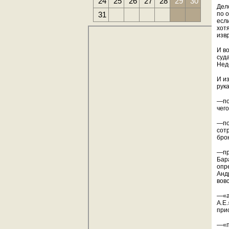
24
25
26
27
28
29
30
Дел
31
по 
есл
хот
изв
И в
суд
Неде
И и
рука
—по
чего
—по
сот
брон
—пр
Бар
опре
Анд
вовс
—«а
А.Е
при
—«п