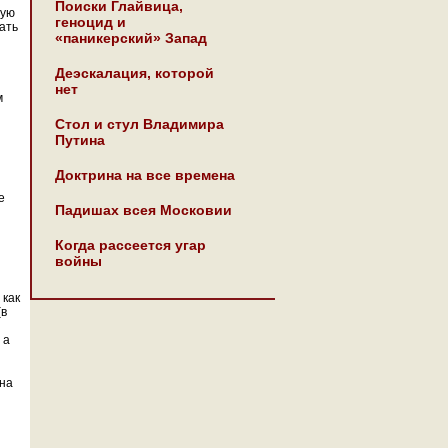
Поиски Глайвица,
шую
геноцид и
ать
«паникерский» Запад
Деэскалация, которой
нет
м
Стол и стул Владимира
Путина
Доктрина на все времена
е
Падишах всея Московии
Когда рассеется угар
войны
 как
(в
 а
ина