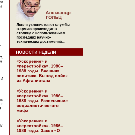
ла
и
Ловля уклонистов от службы
в армию происходит в
столице с использованием
последних научно-
технических достижений...
с
НОВОСТИ НЕДЕЛИ
т.
«Ускорение» и
им
«перестройка». 1986–
1988 годы. Внешняя
политика. Вывод войск
 И
из Афганистана
«Ускорение» и
«перестройка». 1986–
по
1988 годы. Развенчание
 в
социалистического
и
мифа
«Ускорение» и
му
«перестройка». 1986–
1988 годы. Закон «О