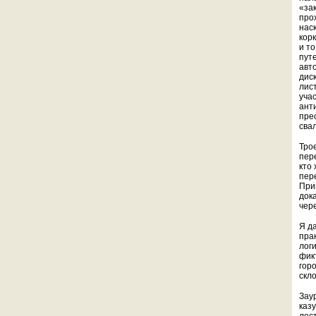
«за
прох
наск
корк
и т
пут
авт
диск
лис
уча
ант
прес
сва
Тро
пер
кто
пер
При
док
чере
Я д
прак
лог
фик
гор
скло
Зау
каз