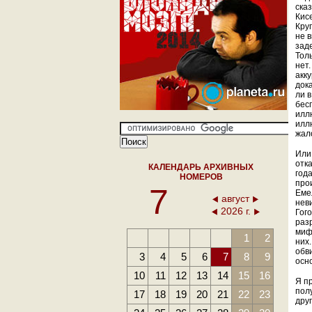
сказ
Кисе
Кру
не 
заде
Тол
нет
акк
док
ли в
бесп
илл
илл
жал
Или
отк
КАЛЕНДАРЬ АРХИВНЫХ
год
НОМЕРОВ
про
7
Еме
август
нев
2026 г.
Гог
разр
миф
1
2
них.
обв
3
4
5
6
7
8
9
осно
10
11
12
13
14
15
16
Я пр
пол
17
18
19
20
21
22
23
друг