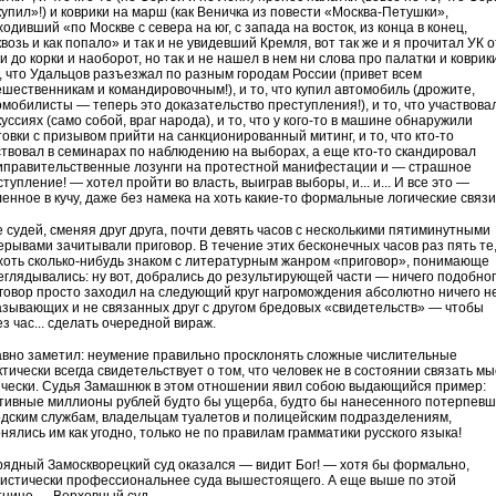
купил»!) и коврики на марш (как Веничка из повести «Москва-Петушки»,
одивший «по Москве с севера на юг, с запада на восток, из конца в конец,
возь и как попало» и так и не увидевший Кремля, вот так же и я прочитал УК о
и до корки и наоборот, но так и не нашел в нем ни слова про палатки и коврики
о, что Удальцов разъезжал по разным городам России (привет всем
ешественникам и командировочным!), и то, что купил автомобиль (дрожите,
омобилисты — теперь это доказательство преступления!), и то, что участвовал
уссиях (само собой, враг народа), и то, что у кого-то в машине обнаружили
товки с призывом прийти на санкционированный митинг, и то, что кто-то
ствовал в семинарах по наблюдению на выборах, а еще кто-то скандировал
иправительственные лозунги на протестной манифестации и — страшное
тупление! — хотел пройти во власть, выиграв выборы, и... и... И все это —
ленное в кучу, даже без намека на хоть какие-то формальные логические связи
е судей, сменяя друг друга, почти девять часов с несколькими пятиминутными
ерывами зачитывали приговор. В течение этих бесконечных часов раз пять те
 хоть сколько-нибудь знаком с литературным жанром «приговор», понимающе
еглядывались: ну вот, добрались до результирующей части — ничего подобног
говор просто заходил на следующий круг нагромождения абсолютно ничего н
азывающих и не связанных друг с другом бредовых «свидетельств» — чтобы
з час... сделать очередной вираж.
авно заметил: неумение правильно просклонять сложные числительные
тически всегда свидетельствует о том, что человек не в состоянии связать м
ически. Судья Замашнюк в этом отношении явил собою выдающийся пример:
тивные миллионы рублей будто бы ущерба, будто бы нанесенного потерпев
одским службам, владельцам туалетов и полицейским подразделениям,
нялись им как угодно, только не по правилам грамматики русского языка!
рядный Замоскворецкий суд оказался — видит Бог! — хотя бы формально,
уистически профессиональнее суда вышестоящего. А еще выше по этой