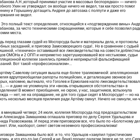
абанова А.Н.,который принимал участие в массовых беспорядках» — ничего
бного Ухин не утверждал: он вообще ничего не видел, так как просто помог
инину и Горышину дотащить Андрея до автозака с полпути и даже его
ержания не видел.
. Это полный текст определения, относящийся к «подтверждению вины» Анд
абанова, за чисто техническими сокращениями, которые я себе позволил рад
номии места.
едь перед глазами судей из Мосгорсуда были и материалы дела, и протоколы
бных заседаний, и приговор Замоскворецкого суда!.. Но в сравнении с судьей
ишиной, «технично» оставившей все лжесвидетельства на совести доблестны
цов ОМОНа и 2 ОПП и неприметно заретушировавшей все нестыковки, судьи
лляционной коллегии занялись прямой и неприкрытой фальсификацией
азаний. Вот такой «профессионализм»...
Артёму Савелову ситуация вышла еще более трагикомичной: апелляционная
легия вдругприобщилаи рапорты полицейских, и детализацию звонков (из
орых, напомню, вытекало, что Гоголев и Ермолаев нагло лжесвидетельствовал
е)... — и даже не упомянула эти «вновь открывшиеся обстоятельства» в
еделении! В момент приобщения, не скрою, у нас, защитников, вспыхнула
жда — нет, не на оправдание, не для того судьи сидят в Мосгорсуде! — но на 
хоть несколько месяцев приличия ради Артёму скинут. Ничего не скинули, ни-ч
а в минувший четверг, 24 июля, коллегия Мосгорсуда под председательством
ьи Александра Замашнюка оглашала приговор по делу Сергея Удальцова и
нида Развозжаева. И перед этим приговором все, что было по «Болотному де
кнет. Или, наоборот, сияет светом неземного профессионализма!
риговоре Замашнюка было всё: и то, что Удальцов «закупил туристические
тки», и что кто-то (не Сергей и не Леня) пронес палатки (вовсе не те, что Сер