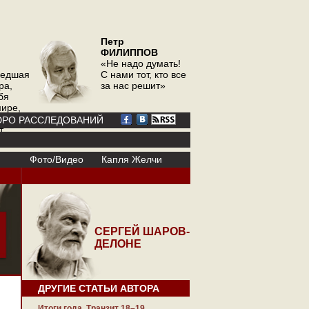
Петр
ФИЛИППОВ
«Не надо думать!
шедшая
С нами тот, кто все
ра,
за нас решит»
бя
мире,
ор
РО РАССЛЕДОВАНИЙ
т
Фото/Видео
Капля Желчи
СЕРГЕЙ ШАРОВ-
ДЕЛОНЕ
ДРУГИЕ СТАТЬИ АВТОРА
Итоги года. Транзит 18–19