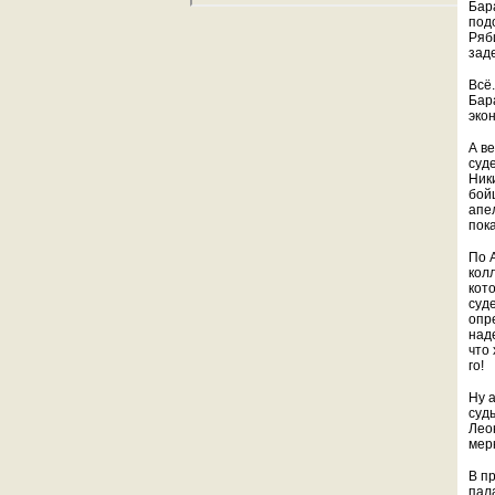
Бар
подо
Ряб
зад
Всё
Бар
эко
А в
суде
Ник
бой
апе
пок
По 
кол
кот
суд
опр
наде
что 
го!
Ну 
суд
Лео
мер
В п
пала