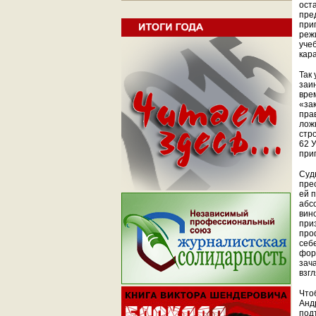
ост
пре
при
реж
уче
кар
Так 
заи
вре
«за
пра
лож
стр
62 
при
Суд
пре
ей 
абс
вин
при
про
себ
фор
зач
взг
Что
Анд
под