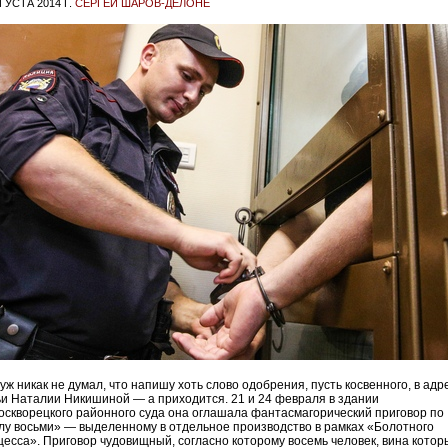
ГУСТА 2014 Г.
СЕРГЕЙ ШАРОВ-ДЕЛОНЕ
уж никак не думал, что напишу хоть слово одобрения, пусть косвенного, в адр
ьи Наталии Никишиной — а приходится. 21 и 24 февраля в здании
оскворецкого районного суда она оглашала фантасмагорический приговор по
лу восьми» — выделенному в отдельное производство в рамках «Болотного
цесса». Приговор чудовищный, согласно которому восемь человек, вина котор