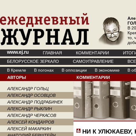
Але
ГО
В 20
Кре
то, 
доб
www.ej.ru
ГЛАВНАЯ
КОММЕНТАРИИ
ИТОГ
БЕЛОРУССКОЕ ЗЕРКАЛО
САМОУПРАВЛЕНИЕ
ВС
В Кремле
В погонах
В оппозиции
В экономике
В о
АВТОРЫ
КОММЕНТАРИИ
АЛЕКСАНДР ГОЛЬЦ
АЛЕКСАНДР ОСОВЦОВ
АЛЕКСАНДР ПОДРАБИНЕК
АЛЕКСАНДР РЫКЛИН
АЛЕКСАНДР ЧЕРКАСОВ
АЛЕКСЕЙ КОНДАУРОВ
АЛЕКСЕЙ МАКАРКИН
НИ К УЛЮКАЕВУ,
АНАТОЛИЙ БЕРШТЕЙН