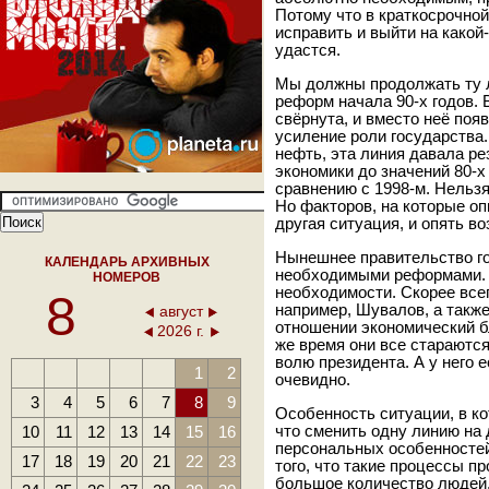
Потому что в краткосрочной
исправить и выйти на какой
удастся.
Мы должны продолжать ту л
реформ начала 90-х годов. 
свёрнута, и вместо неё поя
усиление роли государства. 
нефть, эта линия давала р
экономики до значений 80-х
сравнению с 1998-м. Нельзя
Но факторов, на которые оп
другая ситуация, и опять в
Нынешнее правительство го
КАЛЕНДАРЬ АРХИВНЫХ
необходимыми реформами. У
НОМЕРОВ
необходимости. Скорее всег
8
например, Шувалов, а также
август
отношении экономический б
2026 г.
же время они все стараются
волю президента. А у него е
1
2
очевидно.
3
4
5
6
7
8
9
Особенность ситуации, в ко
10
11
12
13
14
15
16
что сменить одну линию на 
персональных особенностей
17
18
19
20
21
22
23
того, что такие процессы п
большое количество людей,