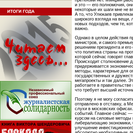
претензий нет. Минфин раб
и это — его полномочия, он
некоторые их шаги мне не вп
А то, что Улюкаев привлек
широкого взгляда на вещи, 
новых подходов, чем те, ко
важно.
Однако в целом действия пр
министров, и самого премье
решениям президента и его 
что политика страны на прот
которой сейчас говорят гл
Происходит столкновение д
придерживается экономическ
методы, характерные для о
государственных и дружест
мегапроекты и так далее. Э
работаете в правительстве 
что требует высший источни
Поэтому я не могу согласит
отправлено в отставку, а М
слухи в московских офисах
событий. Главное сейчас —
курсом на силовые методы и
либерализацию экономики, 
улучшение инвестиционного
абсолютно необходимым, пр