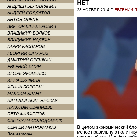
НЕТ
АНДЖЕЙ БЕЛОВРАНИН
28 НОЯБРЯ 2014 Г.
ЕВГЕНИЙ 
АНДРЕЙ СОЛДАТОВ
АНТОН ОРЕХЪ
ВИКТОР ШЕНДЕРОВИЧ
ВЛАДИМИР ВОЛКОВ
ВЛАДИМИР НАДЕИН
ГАРРИ КАСПАРОВ
ГЕОРГИЙ САТАРОВ
ДМИТРИЙ ОРЕШКИН
ЕВГЕНИЙ ЯСИН
ИГОРЬ ЯКОВЕНКО
ИННА БУЛКИНА
ИРИНА БОРОГАН
МАКСИМ БЛАНТ
НАТЕЛЛА БОЛТЯНСКАЯ
НИКОЛАЙ СВАНИДЗЕ
ПЕТР ФИЛИППОВ
СВЕТЛАНА СОЛОДОВНИК
СЕРГЕЙ МИТРОФАНОВ
В целом экономический бло
менее правильную политику
Все авторы