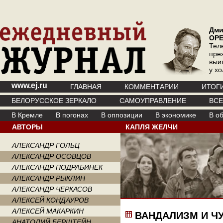
Дми
ОР
Тел
пре
выи
у х
www.ej.ru
ГЛАВНАЯ
КОММЕНТАРИИ
ИТОГ
БЕЛОРУССКОЕ ЗЕРКАЛО
САМОУПРАВЛЕНИЕ
ВС
В Кремле
В погонах
В оппозиции
В экономике
В о
АВТОРЫ
КАПЛЯ ЖЕЛЧИ
АЛЕКСАНДР ГОЛЬЦ
АЛЕКСАНДР ОСОВЦОВ
АЛЕКСАНДР ПОДРАБИНЕК
АЛЕКСАНДР РЫКЛИН
АЛЕКСАНДР ЧЕРКАСОВ
АЛЕКСЕЙ КОНДАУРОВ
АЛЕКСЕЙ МАКАРКИН
ВАНДАЛИЗМ И Ч
АНАТОЛИЙ БЕРШТЕЙН