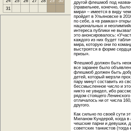
24
25
26
27
28
29
30
другой флешмоб под назван
(правильнее, конечно, было
31
мира» – имеется в виду чем
пройдет в Ульяновске в 201
по себе, а «в рамках» откр
национальных и неолимпийск
интереса публики не вызвал
это анонсировалось: «Участ
каждого из них будет табл
мира, которую они по коман
выстроятся в форме сердца
призы».
Флешмоб должен быть неож
все заранее было объявлено:
флешмоб должен быть добро
детей, который мерзли про
пару минут составить из св
бессмысленное число и это
никто не увидел, ибо рассм
рядом стоящего Ленинского 
отличалось ни от числа 160,
другого.
Как сильно по своей сути э
Миланом Кундерой, когда в 
чешские парни и девушки, 
советских танкистов (тогда