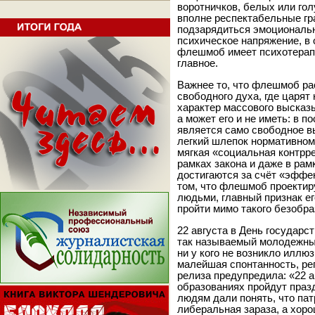
воротничков, белых или гол
вполне респектабельные гр
подзарядиться эмоциональн
психическое напряжение, в 
флешмоб имеет психотерапе
главное.
Важнее то, что флешмоб ра
свободного духа, где царят
характер массового высказ
а может его и не иметь: в 
является само свободное в
легкий шлепок нормативном
мягкая «социальная контрре
рамках закона и даже в ра
достигаются за счёт «эффе
том, что флешмоб проектир
людьми, главный признак ег
пройти мимо такого безобра
22 августа в День государс
так называемый молодежн
ни у кого не возникло иллюз
малейшая спонтанность, ре
релиза предупредила: «22 
образованиях пройдут праз
людям дали понять, что па
либеральная зараза, а хор