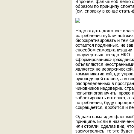
Впрочем, фальшмоб легко о
образом по принципу спонт
(см. справку в конце статьи)
Надо отдать должное: влас
истребления публичной жизн
бюрократизировать и тем с
остается подлинных, не за
способом самоорганизации 
полумертвых псевдо-НКО – 
«формированию» гражданск
объявляются иностранными 
является не иерархической,
коммуникативной, где упра
руководящей голове, а возн
распределенных в простран
чиновников недоверие, стра
попытки ограничить, прокон
заблокировать интернет, а 
потребления, будут продол
сокращается, дробится и п
Однако сама идея флешмоба
принципе. Если в назначенн
или стояли, сделав вид, что
засмотрелись, то это будет