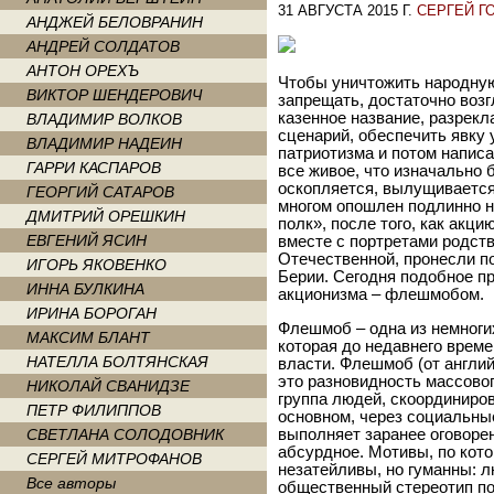
31 АВГУСТА 2015 Г.
СЕРГЕЙ Г
АНДЖЕЙ БЕЛОВРАНИН
АНДРЕЙ СОЛДАТОВ
АНТОН ОРЕХЪ
Чтобы уничтожить народную
ВИКТОР ШЕНДЕРОВИЧ
запрещать, достаточно возг
казенное название, разрек
ВЛАДИМИР ВОЛКОВ
сценарий, обеспечить явку 
ВЛАДИМИР НАДЕИН
патриотизма и потом написа
ГАРРИ КАСПАРОВ
все живое, что изначально 
оскопляется, вылущивается
ГЕОРГИЙ САТАРОВ
многом опошлен подлинно н
ДМИТРИЙ ОРЕШКИН
полк», после того, как акци
ЕВГЕНИЙ ЯСИН
вместе с портретами родст
Отечественной, пронесли п
ИГОРЬ ЯКОВЕНКО
Берии. Сегодня подобное п
ИННА БУЛКИНА
акционизма – флешмобом.
ИРИНА БОРОГАН
Флешмоб – одна из немноги
МАКСИМ БЛАНТ
которая до недавнего врем
НАТЕЛЛА БОЛТЯНСКАЯ
власти. Флешмоб (от англий
это разновидность массово
НИКОЛАЙ СВАНИДЗЕ
группа людей, скоординиро
ПЕТР ФИЛИППОВ
основном, через социальные
СВЕТЛАНА СОЛОДОВНИК
выполняет заранее оговорен
абсурдное. Мотивы, по кот
СЕРГЕЙ МИТРОФАНОВ
незатейливы, но гуманны: л
Все авторы
общественный стереотип по