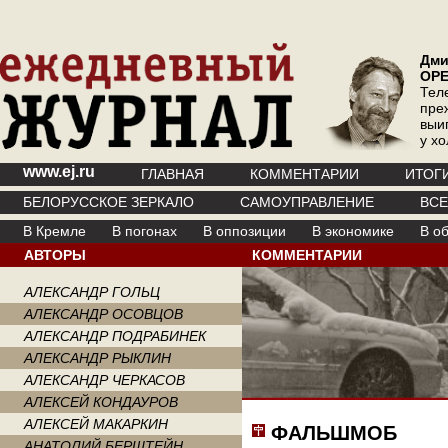
Дми
ОР
Тел
пре
выи
у х
www.ej.ru
ГЛАВНАЯ
КОММЕНТАРИИ
ИТОГ
БЕЛОРУССКОЕ ЗЕРКАЛО
САМОУПРАВЛЕНИЕ
ВС
В Кремле
В погонах
В оппозиции
В экономике
В о
АВТОРЫ
КОММЕНТАРИИ
АЛЕКСАНДР ГОЛЬЦ
АЛЕКСАНДР ОСОВЦОВ
АЛЕКСАНДР ПОДРАБИНЕК
АЛЕКСАНДР РЫКЛИН
АЛЕКСАНДР ЧЕРКАСОВ
АЛЕКСЕЙ КОНДАУРОВ
АЛЕКСЕЙ МАКАРКИН
ФАЛЬШМОБ
АНАТОЛИЙ БЕРШТЕЙН