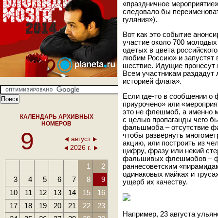
«праздничное мероприятие
следовало бы переименова
гуляния»).
Вот как это событие анонс
участие около 700 молодых
одетых в цвета российског
любим Россию» и запустят в
шествие. Идущие пронесут 
Всем участникам раздадут л
историей флага».
Если где-то в сообщении о
приурочено» или «мероприят
это не флешмоб, а именно 
КАЛЕНДАРЬ АРХИВНЫХ
с целью пропаганды чего бы
НОМЕРОВ
фальшмоба – отсутствие фан
9
чтобы развернуть многомет
август
акцию, или построить из ч
2026 г.
цифру, фразу или некий ст
фальшивых флешмобов – ф
1
2
раннесоветским «пирамидам
одинаковых майках и труса
3
4
5
6
7
8
9
ущерб их качеству.
10
11
12
13
14
15
16
17
18
19
20
21
22
23
Например, 23 августа ульян