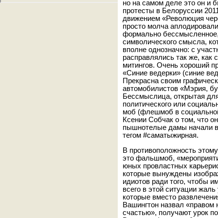
но на самом деле это он и 
протесты в Белоруссии 2011
движением «Революция чере
просто молча аплодировали
формально бессмысленное, 
символического смысла, ко
вполне однозначно: с учас
расправлялись так же, как
митингов. Очень хороший п
«Синие ведерки» (синие вед
Прекрасна своим графичес
автомобилистов «Мэрия, бу
Бессмыслица, открытая для 
политического или социаль
моб (флешмоб в социальной
Ксении Собчак о том, что 
пышнотелые дамы начали в
тегом #саматыжирная.
В противоположность этому
это фальшмоб, «мероприятие
юных провластных карьерис
которые вынуждены изобра
идиотов ради того, чтобы и
всего в этой ситуации жал
которые вместо развлечения
Вашингтон назвал «правом н
счастью», получают урок по