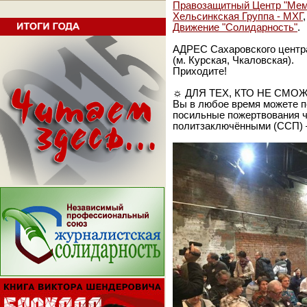
Правозащитный Центр "Мем
Хельсинкская Группа - МХГ
,
Движение "Солидарность"
.
АДРЕС Сахаровского центра: 
(м. Курская, Чкаловская).
Приходите!
☼ ДЛЯ ТЕХ, КТО НЕ СМО
Вы в любое время можете п
посильные пожертвования ч
политзаключёнными (ССП) –