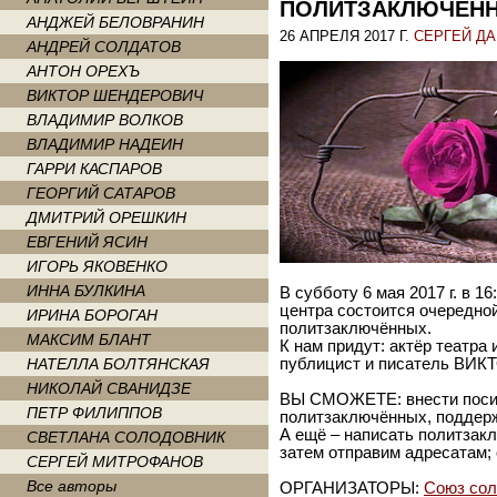
ПОЛИТЗАКЛЮЧЁН
АНДЖЕЙ БЕЛОВРАНИН
26 АПРЕЛЯ 2017 Г.
СЕРГЕЙ Д
АНДРЕЙ СОЛДАТОВ
АНТОН ОРЕХЪ
ВИКТОР ШЕНДЕРОВИЧ
ВЛАДИМИР ВОЛКОВ
ВЛАДИМИР НАДЕИН
ГАРРИ КАСПАРОВ
ГЕОРГИЙ САТАРОВ
ДМИТРИЙ ОРЕШКИН
ЕВГЕНИЙ ЯСИН
ИГОРЬ ЯКОВЕНКО
ИННА БУЛКИНА
В субботу 6 мая 2017 г. в 
центра состоится очередно
ИРИНА БОРОГАН
политзаключённых.
МАКСИМ БЛАНТ
К нам придут: актёр теат
НАТЕЛЛА БОЛТЯНСКАЯ
публицист и писатель В
НИКОЛАЙ СВАНИДЗЕ
ВЫ СМОЖЕТЕ: внести поси
ПЕТР ФИЛИППОВ
политзаключённых, поддерж
А ещё – написать политзак
СВЕТЛАНА СОЛОДОВНИК
затем отправим адресатам; 
СЕРГЕЙ МИТРОФАНОВ
Все авторы
ОРГАНИЗАТОРЫ:
Союз сол