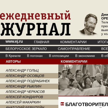
Дми
ОР
Тел
пре
выи
у х
www.ej.ru
ГЛАВНАЯ
КОММЕНТАРИИ
ИТОГ
БЕЛОРУССКОЕ ЗЕРКАЛО
САМОУПРАВЛЕНИЕ
ВС
В Кремле
В погонах
В оппозиции
В экономике
В о
АВТОРЫ
КОММЕНТАРИИ
АЛЕКСАНДР ГОЛЬЦ
АЛЕКСАНДР ОСОВЦОВ
АЛЕКСАНДР ПОДРАБИНЕК
АЛЕКСАНДР РЫКЛИН
АЛЕКСАНДР ЧЕРКАСОВ
АЛЕКСЕЙ КОНДАУРОВ
АЛЕКСЕЙ МАКАРКИН
БЛАГОТВОРИТЕЛ
АНАТОЛИЙ БЕРШТЕЙН