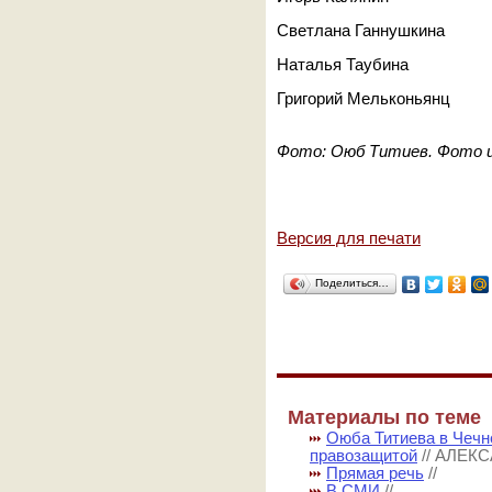
Светлана Ганнушкина
Наталья Таубина
Григорий Мельконьянц
Фото: Оюб Титиев. Фото из
Версия для печати
Поделиться…
Материалы по теме
Оюба Титиева в Чечн
правозащитой
// АЛЕК
Прямая речь
//
В СМИ
//