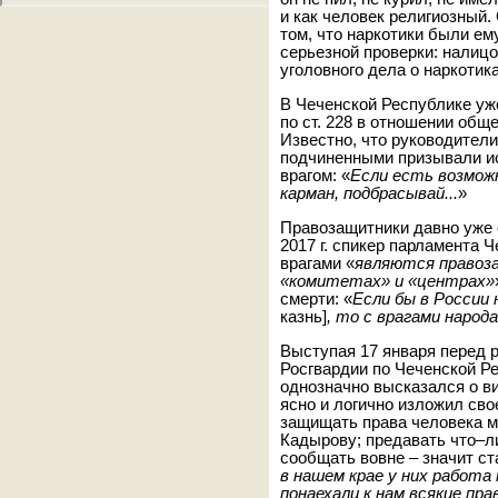
и как человек религиозный.
том, что наркотики были е
серьезной проверки: налиц
уголовного дела о наркотика
В Чеченской Республике уж
по ст. 228 в отношении общ
Известно, что руководител
подчиненными призывали ис
врагом: «
Если есть возмо
карман,
подбрасывай
...
»
Правозащитники давно уже 
2017 г. спикер парламента 
врагами «
являются правоз
«комитетах» и «центрах»
смерти: «
Если бы в России
казнь]
, то с врагами народ
Выступая 17 января перед 
Росгвардии по Чеченской Р
однозначно высказался о в
ясно и логично изложил св
защищать права человека м
Кадырову; предавать что–ли
сообщать вовне – значит ст
в нашем крае у них работа
понаехали к нам всякие пр