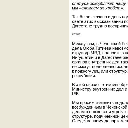
оттуда оскорбляют нашу 
мы «
сломаем их хребет
».
Так было сказано в день по
свете этих высказываний п
Дагестане трудно восприним
*****
Между тем, в Чеченской Ре
дела Оюба Титиева невозмо
структур МВД, полностью п
Ингушетии и в Дагестане р
органов внутренних дел так
не смогут полноценно иссл
к поджогу лиц или структур
республики.
В этой связи с этим мы обр
Министру внутренних дел и
РФ.
Мы просим изменить подсле
возбужденным в Чеченской 
делам о поджогах и угрозах
структуре, подчиненной це
Следственному департамен