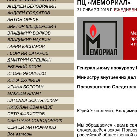
ПЦ «МЕМОРИАЛ»
АНДЖЕЙ БЕЛОВРАНИН
31 ЯНВАРЯ 2018 Г.
ЕЖЕДНЕВН
АНДРЕЙ СОЛДАТОВ
АНТОН ОРЕХЪ
ВИКТОР ШЕНДЕРОВИЧ
ВЛАДИМИР ВОЛКОВ
ВЛАДИМИР НАДЕИН
ГАРРИ КАСПАРОВ
ГЕОРГИЙ САТАРОВ
ДМИТРИЙ ОРЕШКИН
ЕВГЕНИЙ ЯСИН
Генеральному прокурору 
ИГОРЬ ЯКОВЕНКО
Министру внутренних дел
ИННА БУЛКИНА
Председателю Следственн
ИРИНА БОРОГАН
МАКСИМ БЛАНТ
НАТЕЛЛА БОЛТЯНСКАЯ
НИКОЛАЙ СВАНИДЗЕ
Юрий Яковлевич, Владимир
ПЕТР ФИЛИППОВ
СВЕТЛАНА СОЛОДОВНИК
Мы обращаемся к вам в свя
СЕРГЕЙ МИТРОФАНОВ
сложившейся вокруг Правоз
Все авторы
российской общественной о