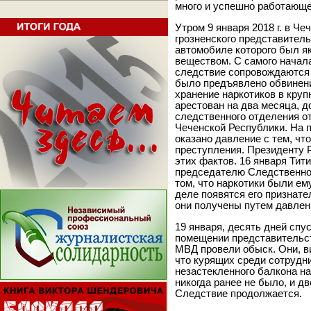
много и успешно работающе
Утром 9 января 2018 г. в Ч
грозненского представител
автомобиле которого был я
веществом. С самого начал
следствие сопровождаются
было предъявлено обвинение
хранение наркотиков в круп
арестован на два месяца, д
следственного отделения о
Чеченской Республики. На 
оказано давление с тем, чт
преступления. Президенту 
этих фактов. 16 января Тит
председателю Следственног
том, что наркотики были ем
деле появятся его признате
они получены путем давлен
19 января, десять дней спу
помещении представительс
МВД провели обыск. Они, вид
что курящих среди сотрудни
незастекленного балкона на
никогда ранее не было, и д
Следствие продолжается.