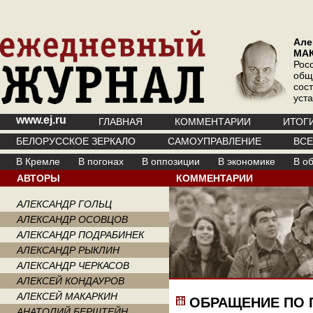
Але
МА
Рос
общ
сос
уст
www.ej.ru
ГЛАВНАЯ
КОММЕНТАРИИ
ИТОГ
БЕЛОРУССКОЕ ЗЕРКАЛО
САМОУПРАВЛЕНИЕ
ВС
В Кремле
В погонах
В оппозиции
В экономике
В о
АВТОРЫ
КОММЕНТАРИИ
АЛЕКСАНДР ГОЛЬЦ
АЛЕКСАНДР ОСОВЦОВ
АЛЕКСАНДР ПОДРАБИНЕК
АЛЕКСАНДР РЫКЛИН
АЛЕКСАНДР ЧЕРКАСОВ
АЛЕКСЕЙ КОНДАУРОВ
АЛЕКСЕЙ МАКАРКИН
ОБРАЩЕНИЕ ПО 
АНАТОЛИЙ БЕРШТЕЙН