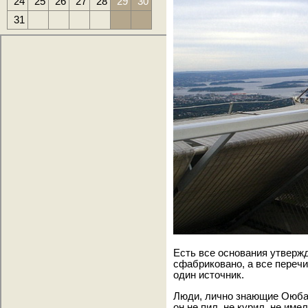
24
25
26
27
28
29
30
31
Есть все основания утверж
сфабриковано, а все переч
один источник.
Люди, лично знающие Оюба Т
он не пил, не курил, не име