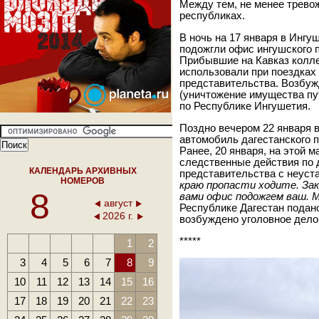
Между тем, не менее трево
республиках.
В ночь на 17 января в Ингу
подожгли офис ингушского
Прибывшие на Кавказ коллег
использовали при поездках
представительства. Возбужд
(уничтожение имущества пу
по Республике Ингушетия.
Поздно вечером 22 января 
автомобиль дагестанского 
Ранее, 20 января, на этой 
следственные действия по д
КАЛЕНДАРЬ АРХИВНЫХ
представительства с неуст
НОМЕРОВ
краю пропасти ходите. За
8
вами офис подожгем ваш. М
август
Республике Дагестан подано
2026 г.
возбуждено уголовное дело 
*****
1
2
3
4
5
6
7
8
9
10
11
12
13
14
15
16
17
18
19
20
21
22
23