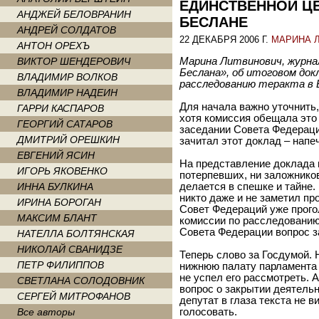
ЕДИНСТВЕННОЙ Ц
АНДЖЕЙ БЕЛОВРАНИН
БЕСЛАНЕ
АНДРЕЙ СОЛДАТОВ
22 ДЕКАБРЯ 2006 Г.
МАРИНА 
АНТОН ОРЕХЪ
ВИКТОР ШЕНДЕРОВИЧ
Марина Литвинович, журна
Беслана», об итоговом док
ВЛАДИМИР ВОЛКОВ
расследованию теракта в 
ВЛАДИМИР НАДЕИН
Для начала важно уточнить,
ГАРРИ КАСПАРОВ
хотя комиссия обещала это 
ГЕОРГИЙ САТАРОВ
заседании Совета Федераци
ДМИТРИЙ ОРЕШКИН
зачитал этот доклад – напеч
ЕВГЕНИЙ ЯСИН
На представление доклада 
ИГОРЬ ЯКОВЕНКО
потерпевших, ни заложников
ИННА БУЛКИНА
делается в спешке и тайне.
никто даже и не заметил пр
ИРИНА БОРОГАН
Совет Федераций уже прого
МАКСИМ БЛАНТ
комиссии по расследованию 
Совета Федерации вопрос з
НАТЕЛЛА БОЛТЯНСКАЯ
НИКОЛАЙ СВАНИДЗЕ
Теперь слово за Госдумой. 
ПЕТР ФИЛИППОВ
нижнюю палату парламента 
не успел его рассмотреть. 
СВЕТЛАНА СОЛОДОВНИК
вопрос о закрытии деятельн
СЕРГЕЙ МИТРОФАНОВ
депутат в глаза текста не 
Все авторы
голосовать.