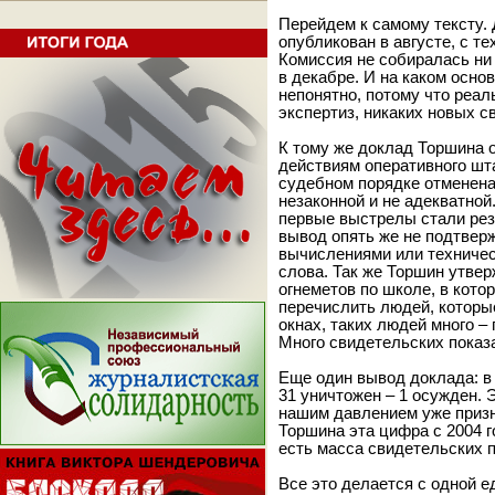
Перейдем к самому тексту. 
опубликован в августе, с т
Комиссия не собиралась ни в
в декабре. И на каком осно
непонятно, потому что реал
экспертиз, никаких новых с
К тому же доклад Торшина о
действиям оперативного шт
судебном порядке отменена.
незаконной и не адекватной.
первые выстрелы стали рез
вывод опять же не подтвер
вычислениями или техничес
слова. Так же Торшин утвер
огнеметов по школе, в кото
перечислить людей, которые
окнах, таких людей много –
Много свидетельских показа
Еще один вывод доклада: в 
31 уничтожен – 1 осужден. 
нашим давлением уже призн
Торшина эта цифра с 2004 г
есть масса свидетельских п
Все это делается с одной е