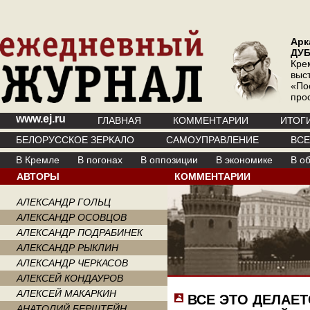
Арк
ДУ
Кре
выс
«По
про
www.ej.ru
ГЛАВНАЯ
КОММЕНТАРИИ
ИТОГ
БЕЛОРУССКОЕ ЗЕРКАЛО
САМОУПРАВЛЕНИЕ
ВС
В Кремле
В погонах
В оппозиции
В экономике
В о
АВТОРЫ
КОММЕНТАРИИ
АЛЕКСАНДР ГОЛЬЦ
АЛЕКСАНДР ОСОВЦОВ
АЛЕКСАНДР ПОДРАБИНЕК
АЛЕКСАНДР РЫКЛИН
АЛЕКСАНДР ЧЕРКАСОВ
АЛЕКСЕЙ КОНДАУРОВ
АЛЕКСЕЙ МАКАРКИН
ВСЕ ЭТО ДЕЛАЕТ
АНАТОЛИЙ БЕРШТЕЙН