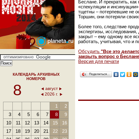
Беслане. И прекратить, как
«спекуляции и инсинуации» 
тщетны – потерпевшие не о
Торшин, они потеряли своих
Более того, следствие прод
экспертизы, исследования,
закрыт – ему одному все я
работать, учитывая, что и 
Обсудить
"Все это делает
закрыть вопрос о Беслане
Версия для печати
КАЛЕНДАРЬ АРХИВНЫХ
Поделиться…
НОМЕРОВ
8
август
2026 г.
1
2
3
4
5
6
7
8
9
10
11
12
13
14
15
16
17
18
19
20
21
22
23