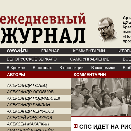
Арк
ДУ
Кре
выс
«По
про
www.ej.ru
ГЛАВНАЯ
КОММЕНТАРИИ
ИТОГ
БЕЛОРУССКОЕ ЗЕРКАЛО
САМОУПРАВЛЕНИЕ
ВС
В Кремле
В погонах
В оппозиции
В экономике
В о
АВТОРЫ
КОММЕНТАРИИ
АЛЕКСАНДР ГОЛЬЦ
АЛЕКСАНДР ОСОВЦОВ
АЛЕКСАНДР ПОДРАБИНЕК
АЛЕКСАНДР РЫКЛИН
АЛЕКСАНДР ЧЕРКАСОВ
АЛЕКСЕЙ КОНДАУРОВ
АЛЕКСЕЙ МАКАРКИН
СПС ИДЕТ НА РИ
АНАТОЛИЙ БЕРШТЕЙН