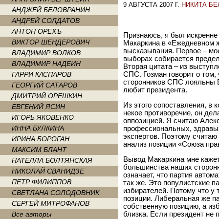
9 АВГУСТА 2007 Г.
НИКИТА Б
АНДЖЕЙ БЕЛОВРАНИН
АНДРЕЙ СОЛДАТОВ
АНТОН ОРЕХЪ
Признаюсь, я был искренне
ВИКТОР ШЕНДЕРОВИЧ
Макаркина в «Ежедневном ж
высказывания. Первое – мое
ВЛАДИМИР ВОЛКОВ
выборах собирается предел
ВЛАДИМИР НАДЕИН
Вторая цитата – из выступл
ГАРРИ КАСПАРОВ
СПС. Гозман говорит о том
сторонников СПС лояльны В
ГЕОРГИЙ САТАРОВ
любит президента.
ДМИТРИЙ ОРЕШКИН
Из этого сопоставления, в 
ЕВГЕНИЙ ЯСИН
некое противоречие, он де
ИГОРЬ ЯКОВЕНКО
оппозицией. Я считаю Алек
ИННА БУЛКИНА
профессиональных, здравых
экспертов. Поэтому считаю
ИРИНА БОРОГАН
анализ позиции «Союза пра
МАКСИМ БЛАНТ
Вывод Макаркина мне кажет
НАТЕЛЛА БОЛТЯНСКАЯ
большинства наших сторонн
НИКОЛАЙ СВАНИДЗЕ
означает, что партия автом
ПЕТР ФИЛИППОВ
так же. Это популистские 
избирателей. Потому что у 
СВЕТЛАНА СОЛОДОВНИК
позиции. Либеральная же п
СЕРГЕЙ МИТРОФАНОВ
собственную позицию, а из
Все авторы
близка. Если президент не 