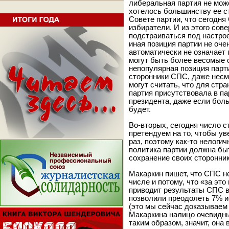
либеральная партия не може
хотелось большинству ее ст
Совете партии, что сегодня
избиратели. И из этого сов
подстраиваться под настро
иная позиция партии не оче
автоматически не означает 
могут быть более весомые 
непопулярная позиция парт
сторонники СПС, даже несм
могут считать, что для стр
партия присутствовала в па
президента, даже если боль
будет.
Во-вторых, сегодня число с
претендуем на то, чтобы ув
раз, поэтому как-то нелоги
политика партии должна бы
сохранение своих сторонник
Макаркин пишет, что СПС н
числе и потому, что «за это
приводит результаты СПС в 
позволили преодолеть 7% и
(это мы сейчас доказываем 
Макаркина налицо очевидны
таким образом, значит, она