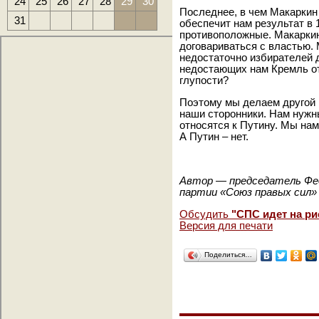
24
25
26
27
28
29
30
Последнее, в чем Макаркин
31
обеспечит нам результат в 
противоположные. Макарки
договариваться с властью. 
недостаточно избирателей 
недостающих нам Кремль отк
глупости?
Поэтому мы делаем другой 
наши сторонники. Нам нужны
относятся к Путину. Мы нам
А Путин – нет.
Автор — председатель Фе
партии «Союз правых сил»
Обсудить
"СПС идет на ри
Версия для печати
Поделиться…