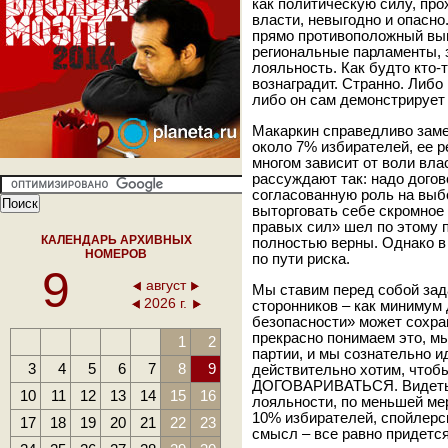
как политическую силу, про
власти, невыгодно и опасно
прямо противоположный выв
региональные парламенты, 
лояльность. Как будто кто-т
вознаградит. Странно. Либ
либо он сам демонстрирует
Макаркин справедливо заме
около 7% избирателей, ее р
многом зависит от воли вла
рассуждают так: надо догов
согласованную роль на выб
выторговать себе скромное
правых сил» шел по этому 
КАЛЕНДАРЬ АРХИВНЫХ
полностью верны. Однако в
НОМЕРОВ
по пути риска.
9
август
Мы ставим перед собой зад
2026 г.
сторонников – как минимум 
безопасности» может сохра
прекрасно понимаем это, м
1
2
партии, и мы сознательно и
3
4
5
6
7
8
9
действительно хотим, чтоб
ДОГОВАРИВАТЬСЯ. Видеть 
10
11
12
13
14
15
16
лояльности, по меньшей мер
10% избирателей, спойлерс
17
18
19
20
21
22
23
смысл – все равно придетс