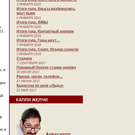
3 ЯНВАРЯ 2022
Итоги года. Крысы разбежались,
идут быки
5 ЯНВАРЯ 2021
Итоги года. Я/МЫ
ю
4 ЯНВАРЯ 2020
ст,
Итоги года. Контактный зоопарк
4 ЯНВАРЯ 2019
Итоги года. Годы идут…
7 ЯНВАРЯ 2018
Итоги года. Спорт. Ягодки созрели
3 ЯНВАРЯ 2018
Стадион
7 СЕНТЯБРЯ 2017
Покорный Перуну старик одному
и, и
20 ИЮЛЯ 2017
Рюкзак, носки, телефон…
27 ИЮНЯ 2017
дна
Кадиллак по цене «Лады»
22 МАЯ 2017
да
КАПЛЯ ЖЕЛЧИ
т
ор
же и