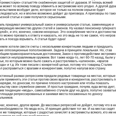
стремистскую» статью! Не снабженную защитой от дураков. И теперь всякий
к может по всякому поводу обвинять в экстремизме кого угодно. А другой дура
вольствием возбудит дело, которое не только на полном серьезе будет
следоваться, но и вполне возможно дойдет до приговора. А приговоры по тако
ьезной статье и сами получатся серьезными.
мль придумал универсальный закон и универсальную статью, заменяющую и
лирующую множество других статей и законов. Ну назвал пенсионер губернат
длой», и это, конечно, совсем нехорошо. Это оскорбление чести и достоинства
то можно призвать к ответу и наказать, но это ведь не то же самое, что негров
ать и поезда взрывать. А статья будет одна!
ремле хотели свести счеты с несколькими конкретными людьми и придушить
кие оппозиционные поползновения. Задача в принципе локальная. Но, став
общим правоохранительным достоянием, Закон о противодействии экстреми
новится неуправляемым оружием. Вот также когда-то, лет 60-70 назад, были у
тьи, по которым можно было сажать и расстреливать «шпионов», «врагов
ода» и т.д. Их тоже писали с конкретной целью, потому что товарищ Сталин
ел расправиться с врагами и конкурентами, попутно напугав всю страну.
истинный размах репрессиям придали рядовые товарищи на местах, которые
али применять эти статьи против своих врагов и конкурентов, расстреливать п
нарядке, по доносам, по причине плохого настроения или чтобы показать
альству свое служебное рвение. И простые граждане, почуяв, куда ветер дует,
вив тенденции «моды», самозабвенно стучали друг на друга, попутно захваты
площади репрессированных и занимая места посаженных по доносу
альников.
ас, конечно, другое время. До массовых репрессий не дойдет, потому что в н
 необходимости. Но мода есть. И принцип действия тот же. И на местах сидят
ие же товарищи, которые с радостью зачислят в экстремисты всякого, кто им н