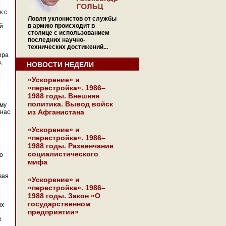
к с
Ловля уклонистов от службы
в армию происходит в
й
столице с использованием
последних научно-
технических достижений...
ора
,
НОВОСТИ НЕДЕЛИ
«Ускорение» и
«перестройка». 1986–
1988 годы. Внешняя
политика. Вывод войск
зму
из Афганистана
 нас
«Ускорение» и
«перестройка». 1986–
1988 годы. Развенчание
социалистического
о
мифа
вая
«Ускорение» и
«перестройка». 1986–
1988 годы. Закон «О
государственном
их
предприятии»
е