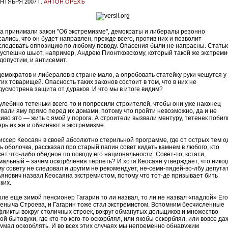
ЕНТЯБРЯ 2007 Г.
АНТОН ОРЕХЪ
да принимали закон "Об экстремизме", демократы и либералы резонно
ались, что он будет направлен, прежде всего, против них и позволит
следовать оппозицию по любому поводу. Опасения были не напрасны. Стать
 успешно шьют, например, Андрею Пионтковскому, который такой же экстреми
 допустим, и антисемит.
демократов и либералов в стране мало, а опробовать статейку руки чешутся у
их товарищей. Опасность таких законов состоит в том, что в них не
дусмотрена защита от дураков. И что мы в итоге видим?
улебино тетеньки всего-то и попросили строителей, чтобы они уже наконец
опали яму прямо перед их домами, потому что пройти невозможно, да и не
иво это — жить с ямой у порога. А строители вызвали ментуру, тетенек побил
ерь их же и обвиняют в экстремизме.
иссер Кеосаян в своей абсолютно стерильной программе, где от острых тем о
ь оболочка, рассказал про старый папин совет кидать камнем в любого, кто
жет что-либо обидное по поводу его национальности. Совет-то, кстати,
мальный – зачем оскорбления терпеть? И хотя Кеосаян утверждает, что никог
му совету не следовал и другим не рекомендует, не-семи-пядей-во-лбу депута
ьянович назвал Кеосаяна экстремистом, потому что тот-де призывает бить
ких.
рле еще зимой пенсионер Гагарин то ли назвал, то ли не назвал «падлой» Ег
еныча Строева, и Гагарин тоже стал экстремистом. Вспомним бесчисленные
фликты вокруг столичных строек, вокруг обманутых дольщиков и множество
ой бытовухи, где кто-то кого-то оскорблял, или якобы оскорблял, или вовсе да
думал оскорблять. И во всех этих случаях мы непременно обнаружим