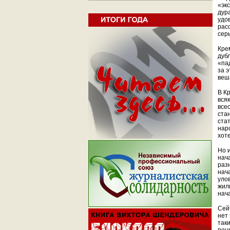
«эк
дура
удо
рас
сер
Кре
дуб
«па
за э
веш
В К
вся
все
ста
ста
нар
хот
Но 
нач
раз
нач
уло
жил
нач
Сейч
нет
так