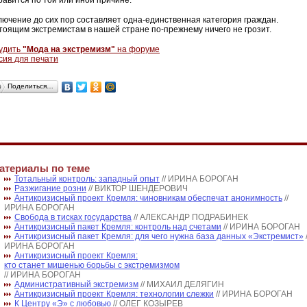
равится по той или иной причине.
лючение до сих пор составляет одна-единственная категория граждан.
тоящим экстремистам в нашей стране по-прежнему ничего не грозит.
удить
"Мода на экстремизм"
на форуме
сия для печати
Поделиться…
атериалы по теме
Тотальный контроль: западный опыт
// ИРИНА БОРОГАН
Разжигание розни
// ВИКТОР ШЕНДЕРОВИЧ
Антикризисный проект Кремля: чиновникам обеспечат анонимность
//
ИРИНА БОРОГАН
Свобода в тисках государства
// АЛЕКСАНДР ПОДРАБИНЕК
Антикризисный пакет Кремля: контроль над счетами
// ИРИНА БОРОГАН
Антикризисный пакет Кремля: для чего нужна база данных «Экстремист»
ИРИНА БОРОГАН
Антикризисный проект Кремля:
кто станет мишенью борьбы с экстремизмом
// ИРИНА БОРОГАН
Административный экстремизм
// МИХАИЛ ДЕЛЯГИН
Антикризисный проект Кремля: технологии слежки
// ИРИНА БОРОГАН
К Центру «Э» с любовью
// ОЛЕГ КОЗЫРЕВ