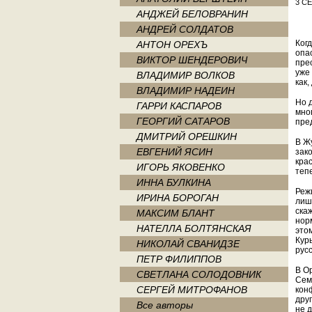
3 С
АНДЖЕЙ БЕЛОВРАНИН
АНДРЕЙ СОЛДАТОВ
Ког
АНТОН ОРЕХЪ
опас
ВИКТОР ШЕНДЕРОВИЧ
пре
уже
ВЛАДИМИР ВОЛКОВ
как,
ВЛАДИМИР НАДЕИН
Но 
ГАРРИ КАСПАРОВ
мног
ГЕОРГИЙ САТАРОВ
пре
ДМИТРИЙ ОРЕШКИН
В Ж
ЕВГЕНИЙ ЯСИН
зак
крас
ИГОРЬ ЯКОВЕНКО
теп
ИННА БУЛКИНА
Реж
ИРИНА БОРОГАН
лиш
ска
МАКСИМ БЛАНТ
нор
НАТЕЛЛА БОЛТЯНСКАЯ
это
Кур
НИКОЛАЙ СВАНИДЗЕ
русс
ПЕТР ФИЛИППОВ
В О
СВЕТЛАНА СОЛОДОВНИК
Сем
СЕРГЕЙ МИТРОФАНОВ
кон
друг
Все авторы
не 