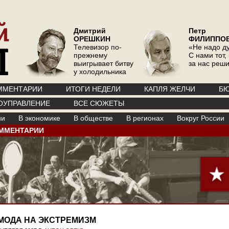
Дмитрий
Петр
ОРЕШКИН
ФИЛИППО
Телевизор по-
«Не надо д
прежнему
С нами тот, 
выигрывает битву
за нас реш
у холодильника
ММЕНТАРИИ
ИТОГИ НЕДЕЛИ
КАПЛЯ ЖЕЛЧИ
БЮ
ОУПРАВЛЕНИЕ
ВСЕ СЮЖЕТЫ
ии
В экономике
В обществе
В регионах
Вокруг России
ММЕНТАРИИ
МОДА НА ЭКСТРЕМИЗМ