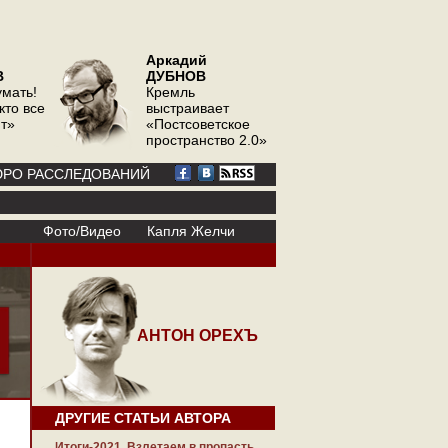
Аркадий
В
ДУБНОВ
умать!
Кремль
кто все
выстраивает
ит»
«Постсоветское
пространство 2.0»
РО РАССЛЕДОВАНИЙ
Фото/Видео
Капля Желчи
АНТОН ОРЕХЪ
ДРУГИЕ СТАТЬИ АВТОРА
Итоги-2021. Взлетаем в пропасть