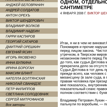
ОДНОМ, ОТДЕЛЬН
АНДЖЕЙ БЕЛОВРАНИН
САНТИМЕТРЕ
АНДРЕЙ СОЛДАТОВ
4 ЯНВАРЯ 2008 Г.
ВИКТОР ШЕ
АНТОН ОРЕХЪ
ВИКТОР ШЕНДЕРОВИЧ
ВЛАДИМИР ВОЛКОВ
ВЛАДИМИР НАДЕИН
ГАРРИ КАСПАРОВ
ГЕОРГИЙ САТАРОВ
Итак, я ни в чем не виноват
ДМИТРИЙ ОРЕШКИН
Пономарев и прочие наруши
перед лицом закона. Чисто
ЕВГЕНИЙ ЯСИН
утречком, в Тверском миров
ИГОРЬ ЯКОВЕНКО
незаконном пикете перед Пе
до того, как судья Дятлова
ИННА БУЛКИНА
прекратила дело за отсутс
ИРИНА БОРОГАН
Судья Дятлова в тот день п
МАКСИМ БЛАНТ
прежде всего, как человек
мизансцену (в зале суда, в
НАТЕЛЛА БОЛТЯНСКАЯ
правам человека при презид
НИКОЛАЙ СВАНИДЗЕ
мне показалось, внутренни
ПЕТР ФИЛИППОВ
показательный сеанс правос
полном соответствии с бук
СВЕТЛАНА СОЛОДОВНИК
СЕРГЕЙ МИТРОФАНОВ
Владимир Петрович Лукин — 
пальнули по воробьям, — п
Все авторы