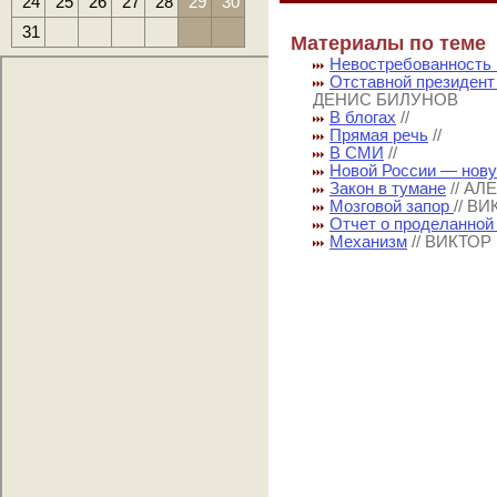
24
25
26
27
28
29
30
31
Материалы по теме
Невостребованность 
Отставной президент
ДЕНИС БИЛУНОВ
В блогах
//
Прямая речь
//
В СМИ
//
Новой России — нову
Закон в тумане
// А
Мозговой запор
// В
Отчет о проделанной
Механизм
// ВИКТО