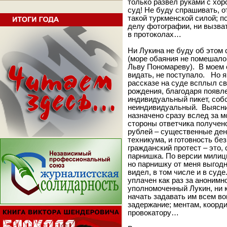
только развел руками с хо
суд! Не буду спрашивать, о
такой туркменской силой; п
делу фотографии, ни вызва
в протоколах…
Ни Лукина не буду об этом
(море обаяния не помешало
Льву Пономареву). В моем
видать, не поступало. Но я
рассказе на суде всплыл с
рождения, благодаря появл
индивидуальный пикет, собс
неиндивидуальный. Выяснил
назначено сразу вслед за мо
стороны ответчика получен
рублей – существенные ден
техникума, и готовность б
гражданский протест – это
парнишка. По версии милиц
но парнишку от меня выгодно
видел, в том числе и в суде
уплачен как раз за анонимно
уполномоченный Лукин, ни 
начать задавать им всем в
задержание; ментам, коорд
провокатору…