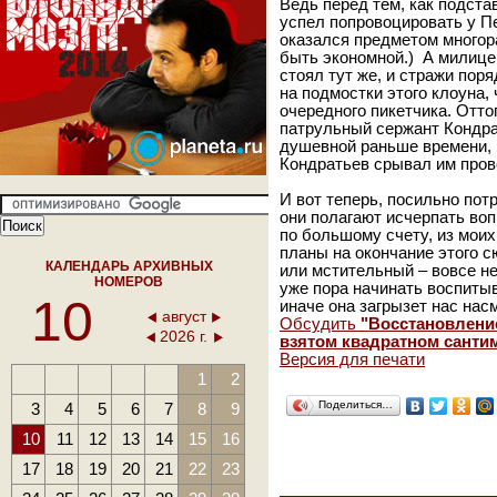
Ведь перед тем, как подста
успел попровоцировать у П
оказался предметом многор
быть экономной.) А милице
стоял тут же, и стражи пор
на подмостки этого клоуна,
очередного пикетчика. Отто
патрульный сержант Кондра
душевной раньше времени, и
Кондратьев срывал им пров
И вот теперь, посильно пот
они полагают исчерпать во
по большому счету, из моих
планы на окончание этого с
КАЛЕНДАРЬ АРХИВНЫХ
или мстительный – вовсе не
НОМЕРОВ
уже пора начинать воспит
10
иначе она загрызет нас на
август
Обсудить
"Восстановлени
2026 г.
взятом квадратном санти
Версия для печати
1
2
Поделиться…
3
4
5
6
7
8
9
10
11
12
13
14
15
16
17
18
19
20
21
22
23