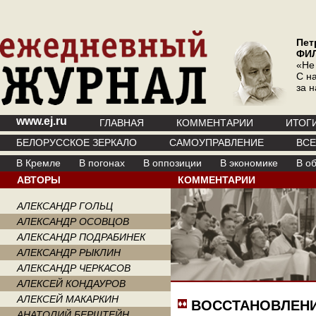
Пет
ФИ
«Не
С на
за 
www.ej.ru
ГЛАВНАЯ
КОММЕНТАРИИ
ИТОГ
БЕЛОРУССКОЕ ЗЕРКАЛО
САМОУПРАВЛЕНИЕ
ВС
В Кремле
В погонах
В оппозиции
В экономике
В о
АВТОРЫ
КОММЕНТАРИИ
АЛЕКСАНДР ГОЛЬЦ
АЛЕКСАНДР ОСОВЦОВ
АЛЕКСАНДР ПОДРАБИНЕК
АЛЕКСАНДР РЫКЛИН
АЛЕКСАНДР ЧЕРКАСОВ
АЛЕКСЕЙ КОНДАУРОВ
АЛЕКСЕЙ МАКАРКИН
ВОССТАНОВЛЕНИ
АНАТОЛИЙ БЕРШТЕЙН