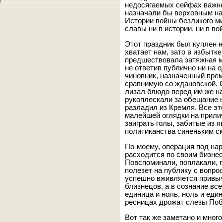
недосягаемых сейфах важн
назначали бы верховным н
Истории войны безликого м
славы ни в истории, ни в во
Этот праздник был куплен н
хватает нам, зато в избытк
предшествовала затяжная м
не ответив публично ни на 
чиновник, назначенный пре
сравнимую со ждановской. 
лизал блюдо перед им же н
рукоплескали за обещание н
разладил из Кремля. Все эт
малейшей оглядки на прили
заиграть голы, забитые из 
политиканства синеньким с
По-моему, операция под на
расходится по своим бизне
Повспоминали, поплакали, 
полезет на публику с вопро
успешно вживляется привыч
близнецов, а в сознание вс
единица и ноль, ноль и еди
ресницах дрожат слезы Поб
Вот так же заметано и мног