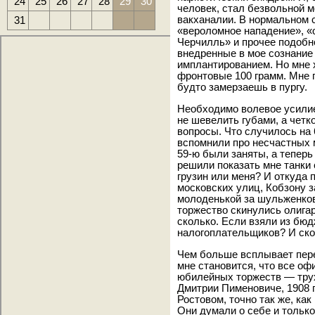
24
25
26
27
28
29
30
человек, стал безвольной 
31
вакханалии. В нормальном с
«вероломное нападение», «
Черчилль» и прочее подобн
внедренные в мое сознани
имплантированием. Но мне 
фронтовые 100 грамм. Мне 
будто замерзаешь в пургу.
Необходимо волевое усилие
не шевелить губами, а четк
вопросы. Что случилось на
вспомнили про несчастных м
59-ю были заняты, а теперь
решили показать мне танки 
грузин или меня? И откуда 
московских улиц, Кобзону з
молоденькой за шульженков
торжество скинулись олигар
сколько. Если взяли из бюд
налогоплательщиков? И ско
Чем больше всплывает пере
мне становится, что все о
юбилейных торжеств — трух
Дмитрии Пименовиче, 1908 г.
Ростовом, точно так же, ка
Они думали о себе и только