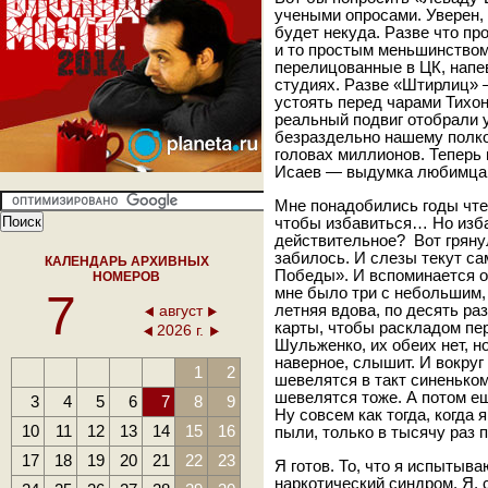
учеными опросами. Уверен, 
будет некуда. Разве что пр
и то простым меньшинством
перелицованные в ЦК, напев
студиях. Разве «Штирлиц» —
устоять перед чарами Тихоно
реальный подвиг отобрали 
безраздельно нашему полков
головах миллионов. Теперь 
Исаев — выдумка любимца
Мне понадобились годы чте
чтобы избавиться… Но изба
действительное? Вот гряну
забилось. И слезы текут са
КАЛЕНДАРЬ АРХИВНЫХ
Победы». И вспоминается от
НОМЕРОВ
мне было три с небольшим, 
7
август
летняя вдова, по десять р
карты, чтобы раскладом пе
2026 г.
Шульженко, их обеих нет, но
наверное, слышит. И вокруг
1
2
шевелятся в такт синеньком
шевелятся тоже. А потом е
3
4
5
6
7
8
9
Ну совсем как тогда, когда
10
11
12
13
14
15
16
пыли, только в тысячу раз 
17
18
19
20
21
22
23
Я готов. То, что я испытыва
наркотический синдром. Я, 