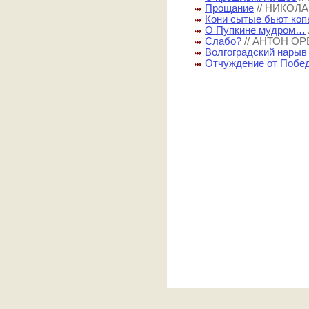
Прощание
// НИКОЛ
Кони сытые бьют ко
О Пупкине мудром…
Слабо?
// АНТОН О
Волгоградский нарыв
Отчуждение от Побе