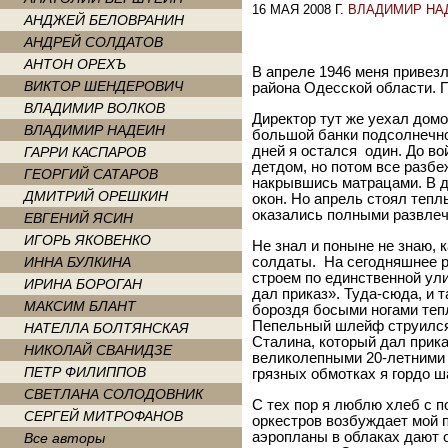
16 МАЯ 2008 Г.
ВЛАДИМИР НА
АНДЖЕЙ БЕЛОВРАНИН
АНДРЕЙ СОЛДАТОВ
АНТОН ОРЕХЪ
В апреле 1946 меня привез
ВИКТОР ШЕНДЕРОВИЧ
района Одесской области. П
ВЛАДИМИР ВОЛКОВ
Директор тут же уехал домо
ВЛАДИМИР НАДЕИН
большой банки подсолнечно
дней я остался один. До в
ГАРРИ КАСПАРОВ
детдом, но потом все разбе
ГЕОРГИЙ САТАРОВ
накрывшись матрацами. В д
ДМИТРИЙ ОРЕШКИН
окон. Но апрель стоял тепл
оказались полными развлеч
ЕВГЕНИЙ ЯСИН
ИГОРЬ ЯКОВЕНКО
Не знал и поныне не знаю, 
ИННА БУЛКИНА
солдаты. На сегодняшнее р
строем по единственной ул
ИРИНА БОРОГАН
дал приказ». Туда-сюда, и т
МАКСИМ БЛАНТ
бороздя босыми ногами те
Пепельный шлейф струился з
НАТЕЛЛА БОЛТЯНСКАЯ
Сталина, который дал прика
НИКОЛАЙ СВАНИДЗЕ
великолепными 20-летними 
ПЕТР ФИЛИППОВ
грязных обмотках я гордо ш
СВЕТЛАНА СОЛОДОВНИК
С тех пор я люблю хлеб с 
СЕРГЕЙ МИТРОФАНОВ
оркестров возбуждает мой 
аэропланы в облаках дают 
Все авторы