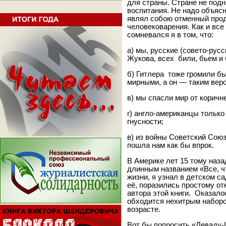
для страны. Стране не подн
воспитания. Не надо объясн
являл собою отменный прод
человековарения. Как и все
сомневался я в том, что:
а) мы, русские (совето-русс
Жукова, всех били, бьем и 
б) Гитлера тоже громили бы
мирными, а он — таким вер
в) мы спасли мир от коричн
г) англо-американцы тольк
гнусности;
в) из войны Советский Союз
пошла нам как бы впрок.
В Америке лет 15 тому наза
длинным названием «Все, ч
жизни, я узнал в детском 
её, поразились простому от
автора этой книги. Оказало
обходится нехитрым наборо
возрасте.
Вот бы попросить «Леваду-