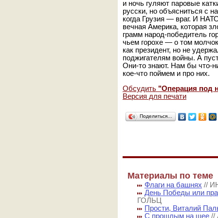
и ночь гуляют паровые катк
русски, но объясниться с н
когда Грузия — враг. И НАТО
вечная Америка, которая зл
грамм народ-победитель гор
чьем горохе — о том молчок
как президент, но не удерж
поджигателям войны. А пуст
Они-то знают. Нам бы что-н
кое-что поймем и про них.
Обсудить
"Операция под 
Версия для печати
Поделиться…
Материалы по теме
Флаги на башнях
// 
День Победы или пра
ГОЛЬЦ
Прости, Виталий Палы
С прошлым на шее
/