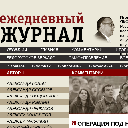
Иго
ЯК
Рос
вла
из т
ощу
неу
www.ej.ru
где 
ГЛАВНАЯ
КОММЕНТАРИИ
ИТОГ
про
БЕЛОРУССКОЕ ЗЕРКАЛО
САМОУПРАВЛЕНИЕ
ВС
инт
В Кремле
В погонах
В оппозиции
В экономике
В о
АВТОРЫ
КОММЕНТАРИИ
АЛЕКСАНДР ГОЛЬЦ
АЛЕКСАНДР ОСОВЦОВ
АЛЕКСАНДР ПОДРАБИНЕК
АЛЕКСАНДР РЫКЛИН
АЛЕКСАНДР ЧЕРКАСОВ
АЛЕКСЕЙ КОНДАУРОВ
АЛЕКСЕЙ МАКАРКИН
ОПЕРАЦИЯ ПОД 
АНАТОЛИЙ БЕРШТЕЙН