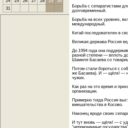
24
25
26
27
28
29
30
Борьба с сепаратистами дл
31
долговременный.
Борьба на всех уровнях, вк
международный.
Китай последователен в св
Великая держава Россия вед
До 1994 года она поддержи
разной степени — вплоть д
Шамиля Басаева со товари
Потом стали бороться с со
же Басаева). И — щёлк! — 
чужих.
Как раз на это время и пр
организации.
Примерно тогда Россия выс
вмешательства в Косово.
Наконец вроде своих сепара
И тут вновь — щёлк! — с у
"непризнанные государства"