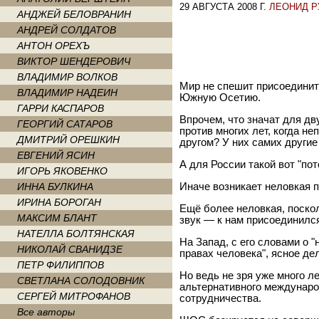
29 АВГУСТА 2008 Г.
ЛЕОНИД Р
АНДЖЕЙ БЕЛОВРАНИН
АНДРЕЙ СОЛДАТОВ
АНТОН ОРЕХЪ
ВИКТОР ШЕНДЕРОВИЧ
ВЛАДИМИР ВОЛКОВ
Мир не спешит присоединит
ВЛАДИМИР НАДЕИН
Южную Осетию.
ГАРРИ КАСПАРОВ
Впрочем, что значат для дв
ГЕОРГИЙ САТАРОВ
против многих лет, когда н
ДМИТРИЙ ОРЕШКИН
другом? У них самих други
ЕВГЕНИЙ ЯСИН
А для России такой вот "по
ИГОРЬ ЯКОВЕНКО
ИННА БУЛКИНА
Иначе возникает неловкая п
ИРИНА БОРОГАН
Ещё более неловкая, поско
МАКСИМ БЛАНТ
звук — к нам присоединилс
НАТЕЛЛА БОЛТЯНСКАЯ
На Запад, с его словами о 
НИКОЛАЙ СВАНИДЗЕ
правах человека", ясное де
ПЕТР ФИЛИППОВ
Но ведь не зря уже много л
СВЕТЛАНА СОЛОДОВНИК
альтернативного междунар
СЕРГЕЙ МИТРОФАНОВ
сотрудничества.
Все авторы