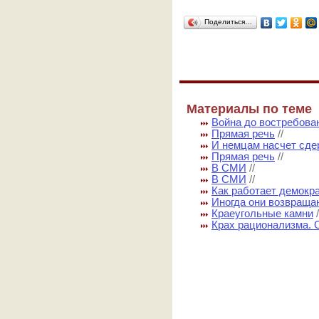
Поделиться…
Материалы по теме
Война до востребова
Прямая речь
//
И немцам насчет сде
Прямая речь
//
В СМИ
//
В СМИ
//
Как работает демокр
Иногда они возвраща
Краеугольные камни
Крах рационализма. 