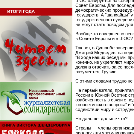
ШОС базируется на соверш
Совет Европы. Для последн
демократических процедур 
государств. А "шанхайцы" 
государственного суверенит
не могут стать поводом для
Вообще-то совершенно непо
в Совете Европы и в ШОС? 
Так вот, в Душанбе заверш
Дмитрий Медведев, на первы
"В ходе наших бесед мы при
конечно, не укрепляют миро
должна отвечать за ее посл
разумеется, Грузию.
С этими словами трудно не 
На первый взгляд, принят
России в Южной Осетии: с
озабоченность в связи с н
югоосетинского вопроса" и 
содействии миру и сотрудни
Но дальше, дальше что?
Страны — члены организаци
диалогу для урегулировани