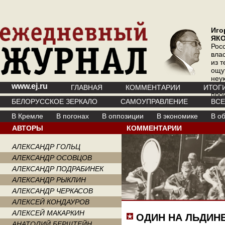
Иго
ЯК
Рос
вла
из т
ощу
неу
www.ej.ru
где 
ГЛАВНАЯ
КОММЕНТАРИИ
ИТОГ
про
БЕЛОРУССКОЕ ЗЕРКАЛО
САМОУПРАВЛЕНИЕ
ВС
инт
В Кремле
В погонах
В оппозиции
В экономике
В о
АВТОРЫ
КОММЕНТАРИИ
АЛЕКСАНДР ГОЛЬЦ
АЛЕКСАНДР ОСОВЦОВ
АЛЕКСАНДР ПОДРАБИНЕК
АЛЕКСАНДР РЫКЛИН
АЛЕКСАНДР ЧЕРКАСОВ
АЛЕКСЕЙ КОНДАУРОВ
АЛЕКСЕЙ МАКАРКИН
ОДИН НА ЛЬДИН
АНАТОЛИЙ БЕРШТЕЙН