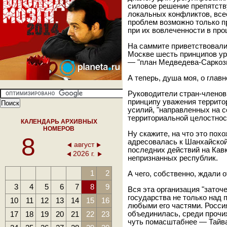
силовое решение препятств
локальных конфликтов, вс
проблем возможно только п
при их вовлеченности в проц
На саммите приветствовали 
Москве шесть принципов у
— "план Медведева-Саркози
А теперь, душа моя, о главно
Руководители стран-члено
принципу уважения террито
усилий, "направленных на с
территориальной целостнос
КАЛЕНДАРЬ АРХИВНЫХ
НОМЕРОВ
Ну скажите, на что это пох
8
адресовалась к Шанхайской
август
последних действий на Кав
2026 г.
непризнанных республик.
1
2
А чего, собственно, ждали
3
4
5
6
7
8
9
Вся эта организация "заточ
государства не только над 
10
11
12
13
14
15
16
любыми его частями. Росси
17
18
19
20
21
22
23
объединилась, среди прочих
чуть помасштабнее — Тайва