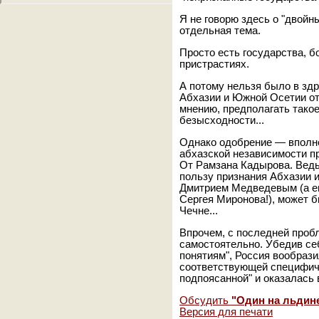
Я не говорю здесь о "двойны
отдельная тема.
Просто есть государства, б
пристрастиях.
А потому нельзя было в зд
Абхазии и Южной Осетии о
мнению, предполагать тако
безысходности...
Однако одобрение — вполн
абхазской независимости пр
От Рамзана Кадырова. Ведь 
пользу признания Абхазии 
Дмитрием Медведевым (а е
Сергея Миронова!), может б
Чечне...
Впрочем, с последней проб
самостоятельно. Убедив себя
понятиям", Россия вообраз
соответствующей специфич
подпоясанной" и оказалась 
Обсудить
"Один на льдин
Версия для печати