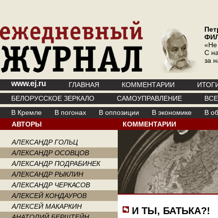
Пет
ФИ
«Не
С на
за 
www.ej.ru
ГЛАВНАЯ
КОММЕНТАРИИ
ИТОГ
БЕЛОРУССКОЕ ЗЕРКАЛО
САМОУПРАВЛЕНИЕ
ВС
В Кремле
В погонах
В оппозиции
В экономике
В о
АВТОРЫ
КОММЕНТАРИИ
АЛЕКСАНДР ГОЛЬЦ
АЛЕКСАНДР ОСОВЦОВ
АЛЕКСАНДР ПОДРАБИНЕК
АЛЕКСАНДР РЫКЛИН
АЛЕКСАНДР ЧЕРКАСОВ
АЛЕКСЕЙ КОНДАУРОВ
АЛЕКСЕЙ МАКАРКИН
И ТЫ, БАТЬКА?!
АНАТОЛИЙ БЕРШТЕЙН