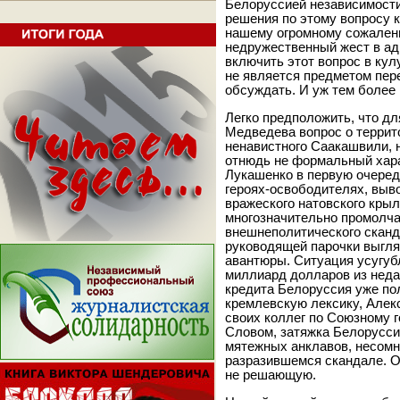
Белоруссией независимости
решения по этому вопросу к
нашему огромному сожалени
недружественный жест в ад
включить этот вопрос в кул
не является предметом пере
обсуждать. И уж тем более 
Легко предположить, что д
Медведева вопрос о террит
ненавистного Саакашвили, 
отнюдь не формальный харак
Лукашенко в первую очеред
героях-освободителях, выв
вражеского натовского крыл
многозначительно промолчал
внешнеполитического сканд
руководящей парочки выгляд
авантюры. Ситуация усугубл
миллиард долларов из нед
кредита Белоруссия уже пол
кремлевскую лексику, Алек
своих коллег по Союзному г
Словом, затяжка Белорусси
мятежных анклавов, несомн
разразившемся скандале. О
не решающую.