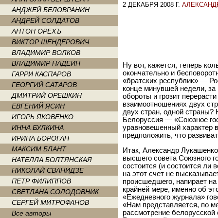
2 ДЕКАБРЯ 2008 Г.
АЛЕКСАНД
АНДЖЕЙ БЕЛОВРАНИН
АНДРЕЙ СОЛДАТОВ
АНТОН ОРЕХЪ
ВИКТОР ШЕНДЕРОВИЧ
ВЛАДИМИР ВОЛКОВ
ВЛАДИМИР НАДЕИН
Ну вот, кажется, теперь ко
окончательно и бесповорот
ГАРРИ КАСПАРОВ
«братских республик» — Ро
ГЕОРГИЙ САТАРОВ
конце минувшей недели, з
ДМИТРИЙ ОРЕШКИН
обороты и грозит перераст
взаимоотношениях двух стр
ЕВГЕНИЙ ЯСИН
двух стран, одной страны?
ИГОРЬ ЯКОВЕНКО
Белоруссия — «Союзное гос
ИННА БУЛКИНА
уравновешенный характер в
предположить, что развива
ИРИНА БОРОГАН
МАКСИМ БЛАНТ
Итак, Александр Лукашенко
высшего совета Союзного го
НАТЕЛЛА БОЛТЯНСКАЯ
состоится (и состоится ли 
НИКОЛАЙ СВАНИДЗЕ
на этот счет не высказывае
ПЕТР ФИЛИППОВ
происшедшего, напирает на
крайней мере, именно об эт
СВЕТЛАНА СОЛОДОВНИК
«Ежедневного журнала» гов
СЕРГЕЙ МИТРОФАНОВ
«Нам представляется, по м
рассмотрение белорусской 
Все авторы