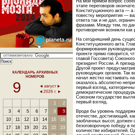
На мой прямой вопрос собе
этапе переговоров окончат
Конституционного акта — а
повестку мероприятия — ва
ответа так и не дал, огра
фразами. Между тем, по да
противоречия возникли как 
На сегодняшний день сущес
Конституционного акта. Гла
формирования руководящих 
проекте прямо говорится, ч
главой Госсовета) Союзного
президент России. А прези
Другой проект предусматр
КАЛЕНДАРЬ АРХИВНЫХ
руководящих органов. Так в
НОМЕРОВ
начал жестко настаивать на
9
оказалось абсолютно непри
август
первый взгляд, категоричн
2026 г.
демократические процедуры
Союзном государстве выгляд
первый взгляд.
1
2
3
4
5
6
7
8
9
Вроде бы уровень поддержк
отечестве, достигающий, ка
10
11
12
13
14
15
16
заоблачных высот, должен 
безоговорочную победу в пе
17
18
19
20
21
22
23
количестве избирателей. О