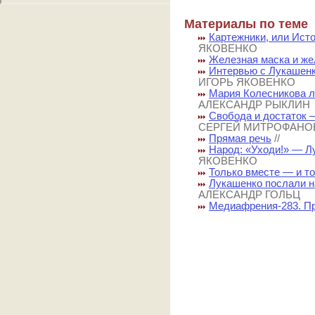
Материалы по теме
Картежники, или Ист
ЯКОВЕНКО
Железная маска и же
Интервью с Лукашенк
ИГОРЬ ЯКОВЕНКО
Мария Колесникова 
АЛЕКСАНДР РЫКЛИН
Свобода и достаток —
СЕРГЕЙ МИТРОФАНО
Прямая речь
//
Народ: «Уходи!» — Лу
ЯКОВЕНКО
Только вместе — и т
Лукашенко послали 
АЛЕКСАНДР ГОЛЬЦ
Медиафрения-283. П