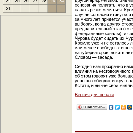
24
25
26
27
28
29
30
другой арифметикой. Видим
основания полагать, что в 
31
начать резко меняться. Кро
случае согласия втянутьс
за много лет придется учас
выборах, когда другая стор
предварительный этап (то е
федеральные каналы), и са
Чурова будет сидеть их Чуро
Кремле уже и не осталось 
или менее свободных и чес
на губернаторов, возить авт
Словом — засада.
Сегодня нам прозрачно наме
влияния на несговорчивого 
об этом говорят уже больше
успешно обводит вокруг па
Кстати, и нынче свой милли
Версия для печати
Поделиться…