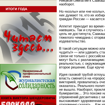
Никакой симпатии к Саака
наоборот.
Но «козлы» или «не козлы»,
них думают те, кто их избир
граждан России — касается
Аппетит приходит во время 
наевшись. Так и случилось
цель не достигнута, Саакаш
тяжелого чемодана с оторва
издевательство.
В такой ситуации можно или
чудить!» — или удвоить ст
связи не только с российск
могут быть с разлагающимс
реальностью, с окружающим
второе решение. Еще круче 
Идея газовой трубой оглоуш
власть сменится на «проро
викторией, провалилась оче
оказалось. Реального полит
не вышло. Наоборот, прокля
бумерангом… Это похоже на
упражнений десантника с ки
выскакивает здоровенная ш
откровенно сказать… Как и