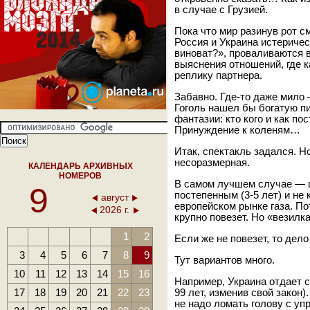
в случае с Грузией.
Пока что мир разинув рот с
Россия и Украина истериче
виноват?», проваливаются 
выяснения отношений, где 
реплику партнера.
Забавно. Где-то даже мило 
Гоголь нашел бы богатую п
фантазии: кто кого и как по
Принуждение к коленям…
Итак, спектакль задался. 
несоразмерная.
КАЛЕНДАРЬ АРХИВНЫХ
НОМЕРОВ
В самом лучшем случае — п
9
постепенным (3-5 лет) и не
август
европейском рынке газа. П
2026 г.
крупно повезет. Но «везил
1
2
Если же не повезет, то дело
3
4
5
6
7
8
9
Тут вариантов много.
10
11
12
13
14
15
16
Например, Украина отдает с
17
18
19
20
21
22
23
99 лет, изменив свой закон
не надо ломать голову с у