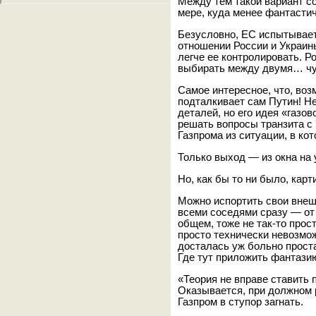
Между тем такой вариант с
мере, куда менее фантастич
Безусловно, ЕС испытывае
отношении России и Украин
легче ее контролировать. Р
выбирать между двумя… чуд
Самое интересное, что, воз
подталкивает сам Путин! Не
деталей, но его идея «газо
решать вопросы транзита с 
Газпрома из ситуации, в к
Только выход — из окна на 
Но, как бы то ни было, карт
Можно испортить свои внеш
всеми соседями сразу — от
общем, тоже не так-то прос
просто технически невозмо
досталась уж больно прост
Где тут приложить фантази
«Теория не вправе ставить 
Оказывается, при должном р
Газпром в ступор загнать.