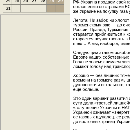
24
25
26
27
28
29
30
РФ-Украина продаем свой г
соглашению со странами ЕС
31
же Украине на покупку газа 
Лепота! Ни забот, ни хлопо
туркменскому раю — до сих
России. Правда, Туркмения 
старается приблизиться к к
старается поучаствовать в 
шею… А мы, наоборот, имее
Следующим этапом освобож
Европе наших собственных 
Горя не знаем: снимаем чи
ломают голову над транспор
Хорошо — без лишних тяжес
времени на громкие размыш
духовности и остального, т
еще больше.
Это один вариант развития 
сути дела «третьей лишней»
«вступление Украины в НАТ
Украиной означает «энерге
ее газовых щупалец, ее ре
до восточных границ Украи