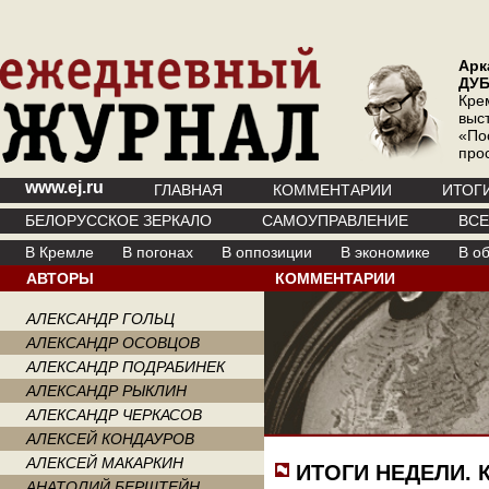
Арк
ДУ
Кре
выс
«По
про
www.ej.ru
ГЛАВНАЯ
КОММЕНТАРИИ
ИТОГ
БЕЛОРУССКОЕ ЗЕРКАЛО
САМОУПРАВЛЕНИЕ
ВС
В Кремле
В погонах
В оппозиции
В экономике
В о
АВТОРЫ
КОММЕНТАРИИ
АЛЕКСАНДР ГОЛЬЦ
АЛЕКСАНДР ОСОВЦОВ
АЛЕКСАНДР ПОДРАБИНЕК
АЛЕКСАНДР РЫКЛИН
АЛЕКСАНДР ЧЕРКАСОВ
АЛЕКСЕЙ КОНДАУРОВ
АЛЕКСЕЙ МАКАРКИН
ИТОГИ НЕДЕЛИ. 
АНАТОЛИЙ БЕРШТЕЙН