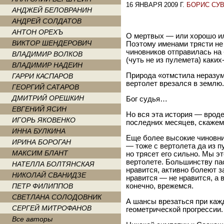
16 ЯНВАРЯ 2009 Г.
БОРИС СУ
АНДЖЕЙ БЕЛОВРАНИН
АНДРЕЙ СОЛДАТОВ
АНТОН ОРЕХЪ
О мертвых — или хорошо ил
ВИКТОР ШЕНДЕРОВИЧ
Поэтому именами трясти не 
чиновников отправилась на
ВЛАДИМИР ВОЛКОВ
(чуть не из пулемета) каких
ВЛАДИМИР НАДЕИН
Природа «отмстила неразу
ГАРРИ КАСПАРОВ
вертолет врезался в землю.
ГЕОРГИЙ САТАРОВ
ДМИТРИЙ ОРЕШКИН
Бог судья…
ЕВГЕНИЙ ЯСИН
Но вся эта история — врод
ИГОРЬ ЯКОВЕНКО
последних месяцев, скажем
ИННА БУЛКИНА
Еще более высокие чиновни
ИРИНА БОРОГАН
— тоже с вертолета да из п
МАКСИМ БЛАНТ
но трясет его сильно. Мы 
вертолете. Большинству пас
НАТЕЛЛА БОЛТЯНСКАЯ
нравится, активно болеют за
НИКОЛАЙ СВАНИДЗЕ
нравится — не нравится, а 
ПЕТР ФИЛИППОВ
конечно, врежемся.
СВЕТЛАНА СОЛОДОВНИК
А шансы врезаться при каж
СЕРГЕЙ МИТРОФАНОВ
геометрической прогрессии.
Все авторы