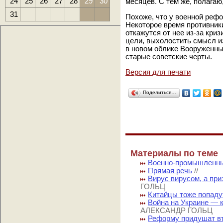
24
25
26
27
28
29
30
месяцев. С тем же, полагаю
31
Похоже, что у военной реф
Некоторое время противник
откажутся от нее из-за кри
цели, выхолостить смысл и
в новом облике Вооруженны
старые советские черты.
Версия для печати
Поделиться…
Материалы по теме
Военно-промышленн
Прямая речь
//
Вирус вирусом, а при
ГОЛЬЦ
Китайцы тоже попаду
Война на Украине — 
АЛЕКСАНДР ГОЛЬЦ
Реформу придушат в