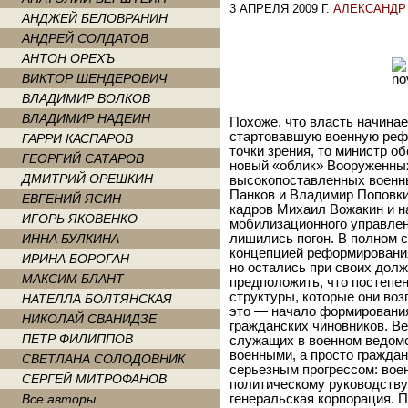
3 АПРЕЛЯ 2009 Г.
АЛЕКСАНДР
АНДЖЕЙ БЕЛОВРАНИН
АНДРЕЙ СОЛДАТОВ
АНТОН ОРЕХЪ
ВИКТОР ШЕНДЕРОВИЧ
ВЛАДИМИР ВОЛКОВ
ВЛАДИМИР НАДЕИН
Похоже, что власть начина
стартовавшую военную рефо
ГАРРИ КАСПАРОВ
точки зрения, то министр 
ГЕОРГИЙ САТАРОВ
новый «облик» Вооруженных
ДМИТРИЙ ОРЕШКИН
высокопоставленных военн
Панков и Владимир Поповкин
ЕВГЕНИЙ ЯСИН
кадров Михаил Вожакин и н
ИГОРЬ ЯКОВЕНКО
мобилизационного управле
ИННА БУЛКИНА
лишились погон. В полном 
концепцией реформирования
ИРИНА БОРОГАН
но остались при своих долж
МАКСИМ БЛАНТ
предположить, что постепен
структуры, которые они воз
НАТЕЛЛА БОЛТЯНСКАЯ
это — начало формирования
НИКОЛАЙ СВАНИДЗЕ
гражданских чиновников. В
ПЕТР ФИЛИППОВ
служащих в военном ведомс
военными, а просто гражда
СВЕТЛАНА СОЛОДОВНИК
серьезным прогрессом: вое
СЕРГЕЙ МИТРОФАНОВ
политическому руководству
Все авторы
генеральская корпорация. 