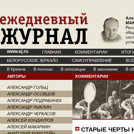
Але
МА
Рос
общ
сос
уст
www.ej.ru
ГЛАВНАЯ
КОММЕНТАРИИ
ИТОГ
БЕЛОРУССКОЕ ЗЕРКАЛО
САМОУПРАВЛЕНИЕ
ВС
В Кремле
В погонах
В оппозиции
В экономике
В о
АВТОРЫ
КОММЕНТАРИИ
АЛЕКСАНДР ГОЛЬЦ
АЛЕКСАНДР ОСОВЦОВ
АЛЕКСАНДР ПОДРАБИНЕК
АЛЕКСАНДР РЫКЛИН
АЛЕКСАНДР ЧЕРКАСОВ
АЛЕКСЕЙ КОНДАУРОВ
АЛЕКСЕЙ МАКАРКИН
СТАРЫЕ ЧЕРТЫ 
АНАТОЛИЙ БЕРШТЕЙН