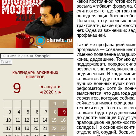
какой постоянной готовност
весьма «гибкая» формула. 
считаются те, где контрак
определяющие боеспособнос
Понятно, что у военных по
трактовать, какие должност
нет. Одна из важнейших за
профанацией.
Такой же профанацией може
программа — создание инст
Именно появление младших
конец дедовщине. Только д
поддерживать порядок силой
возрасту, знаниям, жизненн
КАЛЕНДАРЬ АРХИВНЫХ
подчиненных. И когда мини
НОМЕРОВ
сержантов будут готовить 
9
лучших военных вузах почти
август
реформаторы хотя бы пони
2026 г.
выясняется, что два года д
сержантов, которые собира
сейчас занимают офицеры 
1
2
техники и т.д. То есть по 
3
4
5
6
7
8
9
сержант будет ухудшенным
до десяти месяцев будут уч
10
11
12
13
14
15
16
прапорщиков на должностях
складов. Но основной конт
17
18
19
20
21
22
23
отделений, орудий, боевых 