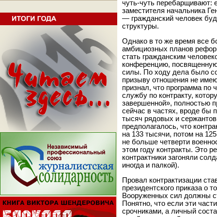
чуть-чуть перебарщивают: 
заместителя начальника Ге
— гражданский человек буд
структуры.
Однако в то же время все б
амбициозных планов реформа
стать гражданским человек
конференцию, посвященную
силы. По ходу дела было с
призыву отношения не имею
признал, что программа по
службу по контракту, кото
завершенной», полностью п
сейчас в частях, вроде бы 
тысяч рядовых и сержантов
предполагалось, что контра
на 133 тысячи, потом на 12
не больше четверти военно
этом году контракты. Это ре
контрактники загоняли солд
иногда и палкой).
Провал контрактизации ста
президентского приказа о то
Вооруженных сил должны ст
Понятно, что если эти част
срочниками, а личный соста