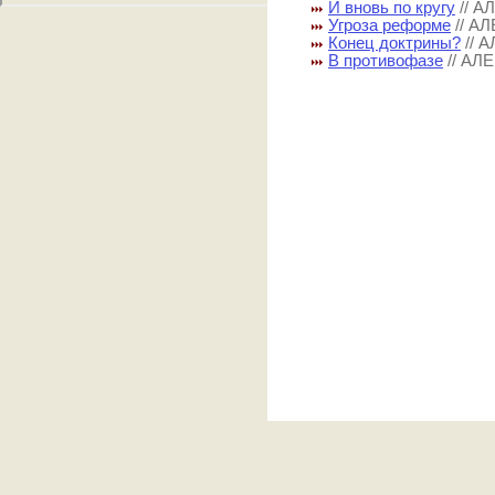
И вновь по кругу
// 
Угроза реформе
// А
Конец доктрины?
// 
В противофазе
// А