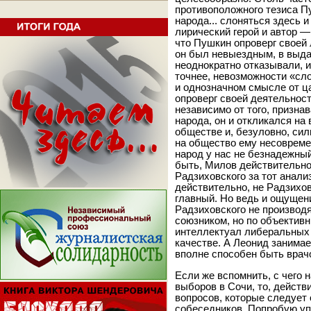
противоположного тезиса Пу
народа... слоняться здесь и
лирический герой и автор —
что Пушкин опроверг своей
он был невыездным, в выда
неоднократно отказывали, и
точнее, невозможности «сло
и однозначном смысле от ц
опроверг своей деятельност
независимо от того, призна
народа, он и откликался на
обществе и, безуловно, сил
на общество ему несовреме
народ у нас не безнадежный
быть, Милов действительно
Радзиховского за тот анал
действительно, не Радзихов
главный. Но ведь и ощущени
Радзиховского не производя
союзником, но по объекти
интеллектуал либеральных 
качестве. А Леонид занимае
вполне способен быть врачо
Если же вспомнить, с чего н
выборов в Сочи, то, действ
вопросов, которые следует
собеседников. Попробую уп