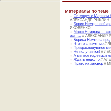
Материалы по теме
Ситуация с Маршем Н
АЛЕКСАНДР РЫКЛИН
Борис Немцов собир
ЯКОВЕНКО
Марш Немцова — совм
есть…
// АЛЕКСАНДР
Бориса Немцова про
Что-то с памятью
//
Прекраснодушное ме
Не получается!
// Л
А мы все надеемся н
Ждать недолго
// А
Право на заговор
// 