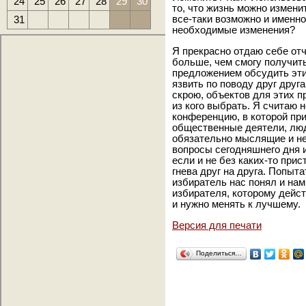
24
25
26
27
28
29
30
то, что жизнь можно измени
31
все-таки возможно и именно
необходимые изменения?
Я прекрасно отдаю себе отч
больше, чем смогу получить
предложением обсудить эти 
язвить по поводу друг друга
скрою, объектов для этих пр
из кого выбрать. Я считаю
конференцию, в которой при
общественные деятели, люд
обязательно мыслящие и не
вопросы сегодняшнего дня 
если и не без каких-то прис
гнева друг на друга. Попыта
избиратель нас понял и нам
избирателя, которому дейст
и нужно менять к лучшему.
Версия для печати
Поделиться…