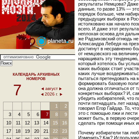
результаты Немцова? Даже
данные, то разве 13% — это
порядок больше, чем набир
предыдущих выборах в Росс
истолковано как начало поз
всего. И даже этот результа
неплохая основа для дальн
же Радзиховский отнюдь не
Александра Лебедя на прези
достигнут в несравненно бо
от немцовского на величину
наращивать эту тенденцию,
который хотелось бы услыша
каких выборах стоит участв
каких лучше воздерживаться
КАЛЕНДАРЬ АРХИВНЫХ
пытаться претендовать на 
НОМЕРОВ
формировать базовую поли
7
август
она должна отличаться от т
конкретных выборах? И, сам
2026 г.
убедить избирателей, что п
почти пятнадцать лет наза
1
2
говорил Егор Гайдар. То, чт
это с помощью лжи и лести 
3
4
5
6
7
8
9
может быть, в первую очере
10
11
12
13
14
15
16
сделать при помощи иных и
17
18
19
20
21
22
23
Почему избиратели так любя
Изменить? Как? Использова