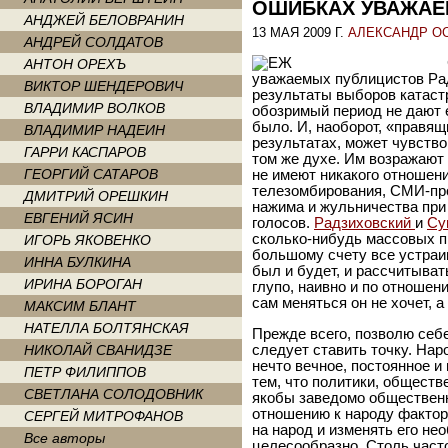
ОШИБКАХ УВАЖАЕ
АНДЖЕЙ БЕЛОВРАНИН
13 МАЯ 2009 Г.
АЛЕКСАНДР О
АНДРЕЙ СОЛДАТОВ
АНТОН ОРЕХЪ
уважаемых публицистов Рад
ВИКТОР ШЕНДЕРОВИЧ
результаты выборов катаст
ВЛАДИМИР ВОЛКОВ
обозримый период не дают е
было. И, наоборот, «правя
ВЛАДИМИР НАДЕИН
результатах, может чувств
ГАРРИ КАСПАРОВ
том же духе. Им возражают
ГЕОРГИЙ САТАРОВ
не имеют никакого отношени
телезомбирования, СМИ-пр
ДМИТРИЙ ОРЕШКИН
нажима и жульничества при
ЕВГЕНИЙ ЯСИН
голосов.
Радзиховский
и
Су
сколько-нибудь массовых пр
ИГОРЬ ЯКОВЕНКО
большому счету все устраив
ИННА БУЛКИНА
был и будет, и рассчитыва
ИРИНА БОРОГАН
глупо, наивно и по отношен
сам меняться он не хочет, а
МАКСИМ БЛАНТ
НАТЕЛЛА БОЛТЯНСКАЯ
Прежде всего, позволю себе
НИКОЛАЙ СВАНИДЗЕ
следует ставить точку. Нар
нечто вечное, постоянное и
ПЕТР ФИЛИППОВ
тем, что политики, обществ
СВЕТЛАНА СОЛОДОВНИК
якобы заведомо общественн
отношению к народу фактор,
СЕРГЕЙ МИТРОФАНОВ
на народ и изменять его не
Все авторы
целесообразно. Столь част