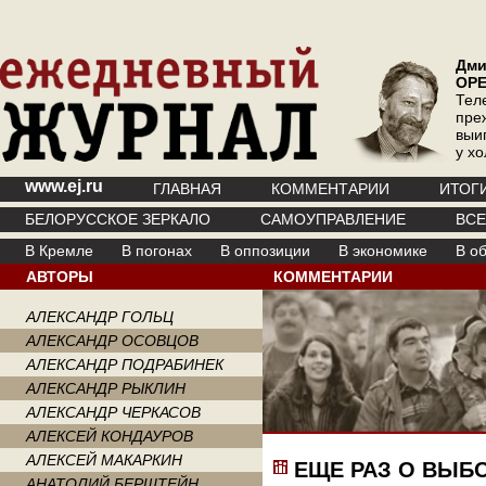
Дми
ОР
Тел
пре
выи
у х
www.ej.ru
ГЛАВНАЯ
КОММЕНТАРИИ
ИТОГ
БЕЛОРУССКОЕ ЗЕРКАЛО
САМОУПРАВЛЕНИЕ
ВС
В Кремле
В погонах
В оппозиции
В экономике
В о
АВТОРЫ
КОММЕНТАРИИ
АЛЕКСАНДР ГОЛЬЦ
АЛЕКСАНДР ОСОВЦОВ
АЛЕКСАНДР ПОДРАБИНЕК
АЛЕКСАНДР РЫКЛИН
АЛЕКСАНДР ЧЕРКАСОВ
АЛЕКСЕЙ КОНДАУРОВ
АЛЕКСЕЙ МАКАРКИН
ЕЩЕ РАЗ О ВЫБО
АНАТОЛИЙ БЕРШТЕЙН