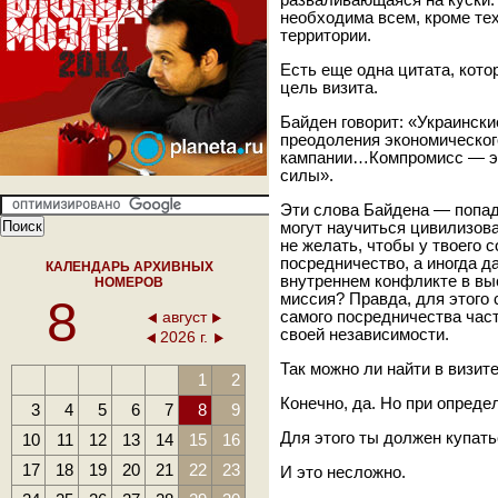
разваливающаяся на куски.
необходима всем, кроме тех
территории.
Есть еще одна цитата, кото
цель визита.
Байден говорит: «Украинск
преодоления экономическог
кампании…Компромисс — это
силы».
Эти слова Байдена — попад
могут научиться цивилизова
не желать, чтобы у твоего с
посредничество, а иногда д
КАЛЕНДАРЬ АРХИВНЫХ
внутреннем конфликте в вы
НОМЕРОВ
миссия? Правда, для этого 
8
август
самого посредничества част
своей независимости.
2026 г.
Так можно ли найти в визит
1
2
Конечно, да. Но при опреде
3
4
5
6
7
8
9
Для этого ты должен купать
10
11
12
13
14
15
16
17
18
19
20
21
22
23
И это несложно.