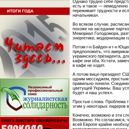
Однако трудно себе предст
есть и такое — немедленно 
переживает трудности и ес
начальника».
Во всяком случае, расписан
похоже на заседание партк
Мемориал Голодомора, разг
энергетике, модернизации г
Потом г-н Байден и г-н Юще
предположить, что американ
украинского президента, дл
кафе они оба. Кстати, замеч
в кафе не ходят.
А потом вице-президент США
одним мессиджем, простым 
правильно поняли. Соедине
цветущей Украины. Ваш успе
будет и наш успех».
Простые слова. Проблема т
этим у некоторых лидеров 
Конечно, возможно и эти с
Возможно. Но согласимся, ч
всей Европе крайне необхо