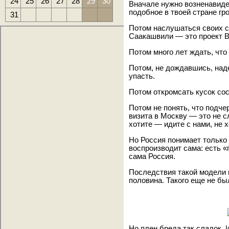
24
25
26
27
28
29
30
Вначале нужно возненавиде
подобное в твоей стране гро
31
Потом наслушаться своих 
Саакашвили — это проект В
Потом много лет ждать, что
Потом, не дождавшись, наде
упасть.
Потом откромсать кусок сос
Потом не понять, что подч
визита в Москву — это не с
хотите — идите с нами, не 
Но Россия понимает только 
воспроизводит сама: есть 
сама Россия.
Последствия такой модели 
половина. Такого еще не бы
Но плен бреда так сладок.