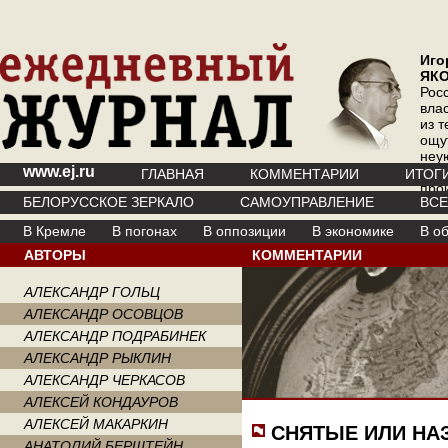
Иго
ЯК
Рос
вла
из т
ощу
неу
www.ej.ru
где 
ГЛАВНАЯ
КОММЕНТАРИИ
ИТОГ
про
БЕЛОРУССКОЕ ЗЕРКАЛО
САМОУПРАВЛЕНИЕ
ВС
инт
В Кремле
В погонах
В оппозиции
В экономике
В о
АВТОРЫ
КОММЕНТАРИИ
АЛЕКСАНДР ГОЛЬЦ
АЛЕКСАНДР ОСОВЦОВ
АЛЕКСАНДР ПОДРАБИНЕК
АЛЕКСАНДР РЫКЛИН
АЛЕКСАНДР ЧЕРКАСОВ
АЛЕКСЕЙ КОНДАУРОВ
АЛЕКСЕЙ МАКАРКИН
СНЯТЫЕ ИЛИ НА
АНАТОЛИЙ БЕРШТЕЙН