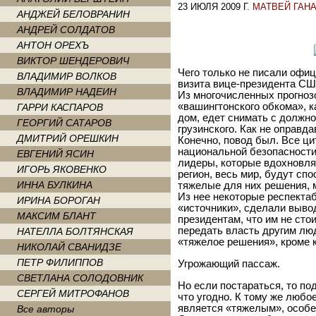
23 ИЮЛЯ 2009 Г.
МАТВЕЙ ГАН
АНДЖЕЙ БЕЛОВРАНИН
АНДРЕЙ СОЛДАТОВ
АНТОН ОРЕХЪ
ВИКТОР ШЕНДЕРОВИЧ
Чего только не писали офи
ВЛАДИМИР ВОЛКОВ
визита вице-президента СШ
ВЛАДИМИР НАДЕИН
Из многочисленных прогноз
«вашингтонского обкома», 
ГАРРИ КАСПАРОВ
дом, едет снимать с должно
ГЕОРГИЙ САТАРОВ
грузинского. Как не оправд
ДМИТРИЙ ОРЕШКИН
Конечно, повод был. Все ци
национальной безопасности
ЕВГЕНИЙ ЯСИН
лидеры, которые вдохновлял
ИГОРЬ ЯКОВЕНКО
регион, весь мир, будут сп
ИННА БУЛКИНА
тяжелые для них решения, м
Из нее некоторые респекта
ИРИНА БОРОГАН
«источники», сделали вывод
МАКСИМ БЛАНТ
президентам, что им не сто
передать власть другим лю
НАТЕЛЛА БОЛТЯНСКАЯ
«тяжелое решения», кроме к
НИКОЛАЙ СВАНИДЗЕ
ПЕТР ФИЛИППОВ
Угрожающий пассаж.
СВЕТЛАНА СОЛОДОВНИК
Но если постараться, то по
СЕРГЕЙ МИТРОФАНОВ
что угодно. К тому же любо
является «тяжелым», особе
Все авторы