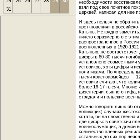
24
25
26
27
28
29
30
необходимости восстановле
взял под свое почетное пок
31
церквей, написал для нее п
И здесь нельзя не обратит
преткновения» в российско
Катынь. Нетрудно заметить,
ничего соразмерного с эти
распространенное в России 
военнопленных в 1920-1921
Катынью, не соответствует
цифры в 60-80 тысяч погиб
установлено совместными у
историков, хотя цифры и и
политиками. По «предельны
тысяч красноармейцев — 12
историки считают, что кол
более 16-17 тысяч. Многие
дизентерии, сыпного тифа, 
страдали и польские военны
Можно говорить лишь об от
вопиющих) случаях жестоко
кстати, была свойственна и
две цифры: в советский пле
военнослужащих, а домой в
количество пленных решили
остальных до сих пор неясн