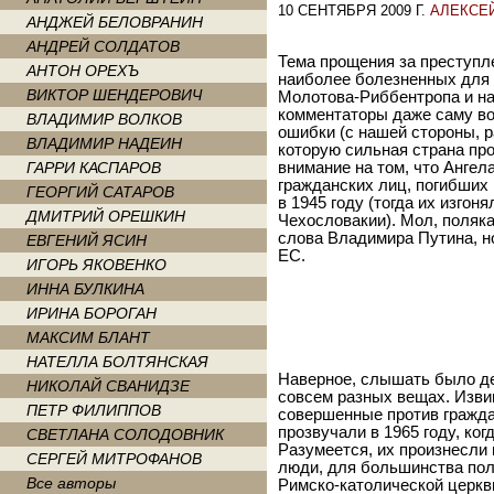
10 СЕНТЯБРЯ 2009 Г.
АЛЕКСЕ
АНДЖЕЙ БЕЛОВРАНИН
АНДРЕЙ СОЛДАТОВ
Тема прощения за преступл
АНТОН ОРЕХЪ
наиболее болезненных для Р
ВИКТОР ШЕНДЕРОВИЧ
Молотова-Риббентропа и на
комментаторы даже саму в
ВЛАДИМИР ВОЛКОВ
ошибки (с нашей стороны, р
ВЛАДИМИР НАДЕИН
которую сильная страна пр
ГАРРИ КАСПАРОВ
внимание на том, что Анге
гражданских лиц, погибших
ГЕОРГИЙ САТАРОВ
в 1945 году (тогда их изго
ДМИТРИЙ ОРЕШКИН
Чехословакии). Мол, поля
слова Владимира Путина, н
ЕВГЕНИЙ ЯСИН
ЕС.
ИГОРЬ ЯКОВЕНКО
ИННА БУЛКИНА
ИРИНА БОРОГАН
МАКСИМ БЛАНТ
НАТЕЛЛА БОЛТЯНСКАЯ
Наверное, слышать было де
НИКОЛАЙ СВАНИДЗЕ
совсем разных вещах. Извин
ПЕТР ФИЛИППОВ
совершенные против гражда
прозвучали в 1965 году, ко
СВЕТЛАНА СОЛОДОВНИК
Разумеется, их произнесли
СЕРГЕЙ МИТРОФАНОВ
люди, для большинства пол
Все авторы
Римско-католической церкв