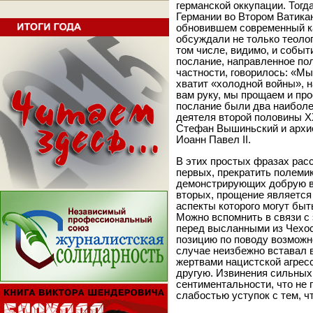
германской оккупации. Тогд
Германии во Втором Ватика
обновившем современный к
обсуждали не только теолог
том числе, видимо, и собы
послание, направленное пол
частности, говорилось: «Мы
хватит «холодной войны», 
вам руку, мы прощаем и пр
послание были два наиболе
деятеля второй половины 
Стефан Вышиньский и архи
Иоанн Павел II.
В этих простых фразах рас
первых, прекратить полемик
демонстрирующих добрую во
вторых, прощение является
аспекты которого могут бы
Можно вспомнить в связи с
перед высланными из Чехос
позицию по поводу возможн
случае неизбежно вставал 
жертвами нацистской агрес
другую. Извинения сильных
сентиментальности, что не
слабостью уступок с тем, ч