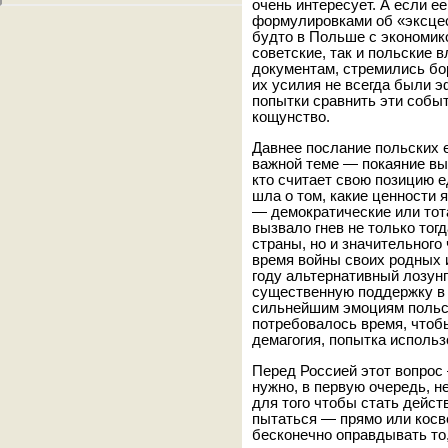
очень интересует. А если е
формулировками об «эксцес
будто в Польше с экономико
советские, так и польские 
документам, стремились бо
их усилия не всегда были 
попытки сравнить эти собы
кощунство.
Давнее послание польских 
важной теме — покаяние вы
кто считает свою позицию е
шла о том, какие ценност
— демократические или то
вызвало гнев не только тог
страны, но и значительного
время войны своих родных 
году альтернативный лозунг
существенную поддержку в 
сильнейшим эмоциям польс
потребовалось время, чтобы
демагогия, попытка использ
Перед Россией этот вопрос 
нужно, в первую очередь, н
для того чтобы стать дейст
пытаться — прямо или косв
бесконечно оправдывать то