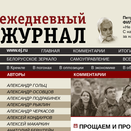
Пет
ФИ
«Не
С на
за 
www.ej.ru
ГЛАВНАЯ
КОММЕНТАРИИ
ИТОГ
БЕЛОРУССКОЕ ЗЕРКАЛО
САМОУПРАВЛЕНИЕ
ВС
В Кремле
В погонах
В оппозиции
В экономике
В о
АВТОРЫ
КОММЕНТАРИИ
АЛЕКСАНДР ГОЛЬЦ
АЛЕКСАНДР ОСОВЦОВ
АЛЕКСАНДР ПОДРАБИНЕК
АЛЕКСАНДР РЫКЛИН
АЛЕКСАНДР ЧЕРКАСОВ
АЛЕКСЕЙ КОНДАУРОВ
АЛЕКСЕЙ МАКАРКИН
ПРОЩАЕМ И ПР
АНАТОЛИЙ БЕРШТЕЙН