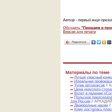
Автор - первый вице-през
Обсудить
"Прощаем и про
Версия для печати
Поделиться…
Материалы по теме
Лучше ужасный коне
Идеальная провокац
Тупик ортодоксов
//
Цена «круглого стола
Взлет и падение «Со
Польское председате
для России
// АРКАДИ
Двоюродные нации
/
Кому досталась пле