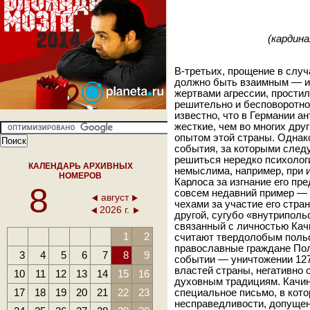
(кардин
В-третьих, прощение в слу
должно быть взаимным — и 
жертвами агрессии, простил
решительно и бесповоротно
известно, что в Германии 
жесткие, чем во многих дру
опытом этой страны. Однак
события, за которыми следу
решиться нередко психоло
КАЛЕНДАРЬ АРХИВНЫХ
немыслима, например, при 
НОМЕРОВ
Карлоса за изгнание его пр
8
совсем недавний пример — 
август
чехами за участие его стра
2026 г.
другой, сугубо «внутриполь
связанный с личностью Качи
1
2
считают твердолобым поль
православные граждане По
3
4
5
6
7
8
9
событии — уничтожении 127 
властей страны, негативно 
10
11
12
13
14
15
16
духовным традициям. Качи
17
18
19
20
21
22
23
специальное письмо, в кото
несправедливости, допущен