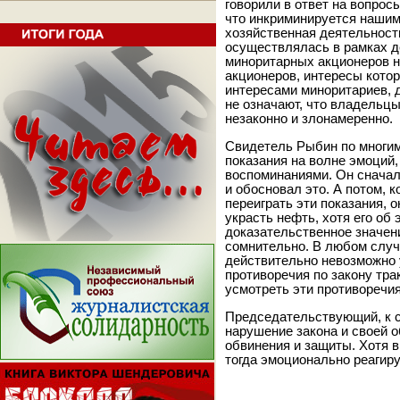
говорили в ответ на вопросы
что инкриминируется нашим
хозяйственная деятельность
осуществлялась в рамках 
миноритарных акционеров 
акционеров, интересы котор
интересами миноритариев, д
не означают, что владельцы
незаконно и злонамеренно.
Свидетель Рыбин по многим
показания на волне эмоций
воспоминаниями. Он сначал
и обосновал это. А потом, 
переиграть эти показания, о
украсть нефть, хотя его об
доказательственное значени
сомнительно. В любом случа
действительно невозможно 
противоречия по закону тра
усмотреть эти противоречи
Председательствующий, к с
нарушение закона и своей 
обвинения и защиты. Хотя в
тогда эмоционально реагир