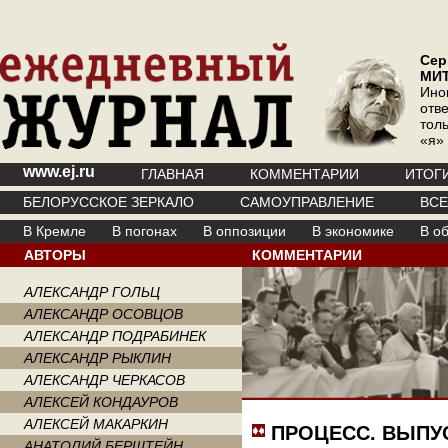
Сер
МИ
Ино
отв
тол
«я»
www.ej.ru
ГЛАВНАЯ
КОММЕНТАРИИ
ИТОГ
БЕЛОРУССКОЕ ЗЕРКАЛО
САМОУПРАВЛЕНИЕ
ВС
В Кремле
В погонах
В оппозиции
В экономике
В о
АВТОРЫ
КОММЕНТАРИИ
АЛЕКСАНДР ГОЛЬЦ
АЛЕКСАНДР ОСОВЦОВ
АЛЕКСАНДР ПОДРАБИНЕК
АЛЕКСАНДР РЫКЛИН
АЛЕКСАНДР ЧЕРКАСОВ
АЛЕКСЕЙ КОНДАУРОВ
АЛЕКСЕЙ МАКАРКИН
ПРОЦЕСС. ВЫПУС
АНАТОЛИЙ БЕРШТЕЙН