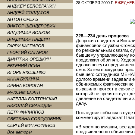
28 ОКТЯБРЯ 2009 Г.
ЕЖЕДНЕВ
АНДЖЕЙ БЕЛОВРАНИН
АНДРЕЙ СОЛДАТОВ
АНТОН ОРЕХЪ
ВИКТОР ШЕНДЕРОВИЧ
ВЛАДИМИР ВОЛКОВ
228—234 день процесса
ВЛАДИМИР НАДЕИН
Допросив свидетеля Витали
финансовой службы «Томск
ГАРРИ КАСПАРОВ
по региональным связям, с
ГЕОРГИЙ САТАРОВ
бывшему управляющему комп
ДМИТРИЙ ОРЕШКИН
продолжил обвинять Ходорк
однако по сути предъявленн
ЕВГЕНИЙ ЯСИН
смог. Затем прокуроры прис
ИГОРЬ ЯКОВЕНКО
бывшего сотрудника МЕНАТЕ
ИННА БУЛКИНА
долгого времени задавали 
обвиняемых фактически не 
ИРИНА БОРОГАН
выразила протест в связи 
МАКСИМ БЛАНТ
который не препятствует д
давление на свидетелей и 
НАТЕЛЛА БОЛТЯНСКАЯ
делу.
НИКОЛАЙ СВАНИДЗЕ
ПЕТР ФИЛИППОВ
Последние события в суде 
комментирует адвокат Плат
СВЕТЛАНА СОЛОДОВНИК
СЕРГЕЙ МИТРОФАНОВ
«В моем понимании, все до
предъявленного обвинения эт
Все авторы