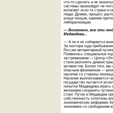
что-то сделать и не оказат
системы произойдет не пото
излагают ясно те страхи и 
люди. Думаю, процесс расп
конце концов, камнем претк
либерализации.
—
Возможно, все эти люд
Медведева...
— А он и не собирается вно
За полтора года пребывани
России авторитарный путин
Появилось специальное по
экстремизмом — Центр «Э»,
стали разгонять демонстрац
активистов. Более того, мы
опасным феноменом — резки
насилия со стороны неонац
Насилие выплескивается на
государство пытается испол
попытки Медведева играть 
желанием сохранить путини
стоит. Путин и Медведев пр
собственность сплетены вое
экономических реформах б
экономике со свободными в