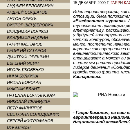
15 ДЕКАБРЯ 2009 Г.
ГАРРИ К
АНДЖЕЙ БЕЛОВРАНИН
Идея евроинтеграции, как 
АНДРЕЙ СОЛДАТОВ
оппозиции,
была
положител
АНТОН ОРЕХЪ
«Ежедневного журнала»
.
ВИКТОР ШЕНДЕРОВИЧ
тупиковость правящего ре
альтернативу, раскрываю
ВЛАДИМИР ВОЛКОВ
у будущей конструкции го
ВЛАДИМИР НАДЕИН
четких контуров, обознач
ГАРРИ КАСПАРОВ
менее, постепенно начина
картина как внутреннего 
ГЕОРГИЙ САТАРОВ
внешнеполитического вект
ДМИТРИЙ ОРЕШКИН
спрашивают: а может ли в
с этим мы решили продолж
ЕВГЕНИЙ ЯСИН
лидеров движения «Солида
ИГОРЬ ЯКОВЕНКО
гражданского фронта, чле
ИННА БУЛКИНА
Каспаровым
.
ИРИНА БОРОГАН
МАКСИМ БЛАНТ
НАТЕЛЛА БОЛТЯНСКАЯ
НИКОЛАЙ СВАНИДЗЕ
ПЕТР ФИЛИППОВ
-
Гарри Кимович, на ваш 
СВЕТЛАНА СОЛОДОВНИК
евроинтеграции национа
СЕРГЕЙ МИТРОФАНОВ
Национальной ассамблеи
Все авторы