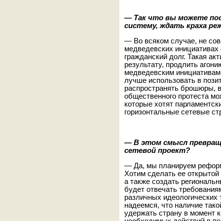
—
Так что вы можете по
систему, ждать краха ре
— Во всяком случае, не сов
медведевских инициативах 
гражданский долг. Такая ак
результату, продлить агон
медведевским инициативам 
лучше использовать в позит
распространять брошюры, в
общественного протеста мо
которые хотят парламентск
горизонтальные сетевые ст
—
В этом смысл превращ
сетевой проект?
— Да, мы планируем рефор
Хотим сделать ее открытой
а также создать региональ
будет отвечать требования
различных идеологических 
надеемся, что наличие тако
удержать страну в момент 