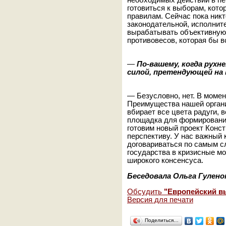
необходимых действий в пе
готовиться к выборам, кот
правилам. Сейчас пока никто
законодательной, исполнит
вырабатывать объективную 
противовесов, которая бы в
—
По-вашему, когда рухн
силой, претендующей на
— Безусловно, нет. В моме
Преимущества нашей органи
вбирает все цвета радуги, 
площадка для формирования
готовим новый проект Конст
перспективу. У нас важный
договариваться по самым с
государства в кризисные м
широкого консенсуса.
Беседовала Ольга Гулено
Обсудить
"Европейский в
Версия для печати
Поделиться…