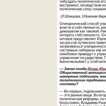
«обуздать политическое вт
инструмент, посредством ко
политические силы сохраня
(Л.Шевцова, Одинокая дер
Олигархический способ упр
власти и собственности, ра
демократии как таковой. Ни
потерять собственность. Оч
которое представляет Юрге
эксцессов путинского прав
затрагиваться олигархическ
системные либералы как ог
неизбежно приведут к упра
управления государством. 
жизни вызывает у этой кат
—
Зачем тогда
Игорь Юр
Общественной антикриз
намерение подписать ме
политические требовани
системы?
— Во-первых, подписывать 
— это разные вещи. Во-вто
политические реформы, по 
Безусловно, Владимир Рыж