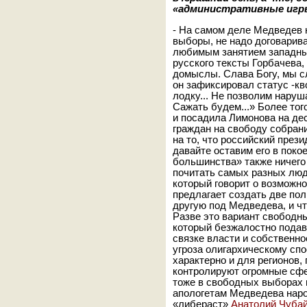
«административные игры
- На самом деле Медведев н
выборы, не надо договарива
любимым занятием западных
русского тексты Горбачева,
домыслы. Слава Богу, мы с
он зафиксировал статус -кв
лодку... Не позволим наруш
Сажать будем...» Более тог
и посадила Лимонова на дес
граждан на свободу собран
на то, что российский през
давайте оставим его в поко
большинства» также ничего
почитать самых разных люд
который говорит о возможн
предлагает создать две пол
другую под Медведева, и чт
Разве это вариант свободн
который безжалостно пода
связке власти и собственн
угроза олигархическому сп
характерно и для регионов,
контролируют огромные сфе
тоже в свободных выборах 
апологетам Медведева наро
«либераст»
Анатолий Чуба