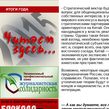
- Стратегический вектор бу
вопрос для общенациональн
собственных интересов, в 
мирового консенсуса вынуж
стратегическими партнерам
ориентируется на Китай. Он
находящаяся у власти, реа
страны. Однако такая безог
мой взгляд, неизбежно прив
геополитической субъектно
нет, и, скорее всего, она п
восточного соседа. Китай —
экономическую экспансию. 
влияния, он уже фактически
азиатском пространстве.
Возможно, некоторые нацио
предназначение России, ска
справимся». Полагаю, что в
утопические теории будут о
концов и националисты, и 
интеграции.
—
А как вы думаете, все
этот геополитический к