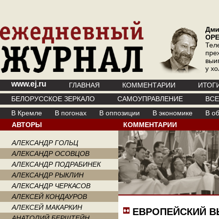
Дми
ОР
Тел
пре
выи
у х
www.ej.ru
ГЛАВНАЯ
КОММЕНТАРИИ
ИТОГ
БЕЛОРУССКОЕ ЗЕРКАЛО
САМОУПРАВЛЕНИЕ
ВС
В Кремле
В погонах
В оппозиции
В экономике
В о
АВТОРЫ
КОММЕНТАРИИ
АЛЕКСАНДР ГОЛЬЦ
АЛЕКСАНДР ОСОВЦОВ
АЛЕКСАНДР ПОДРАБИНЕК
АЛЕКСАНДР РЫКЛИН
АЛЕКСАНДР ЧЕРКАСОВ
АЛЕКСЕЙ КОНДАУРОВ
АЛЕКСЕЙ МАКАРКИН
ЕВРОПЕЙСКИЙ В
АНАТОЛИЙ БЕРШТЕЙН