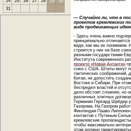
24
25
26
27
28
29
30
31
—
Случайно ли, что в по
проектов кремлевских п
виде продвигающих идею
- Здесь очень важно подчер
принципиально отличаются 
виде, как мы их понимаем. 
строится у них на базе союз
разными государствами Евр
Института современного ра
проекте «Новая Антанта»
пр
союз с США. Штаты могут по
тактических соображений, д
Китая, не допустить созда
Востоке и Сибири. При этом
беспредел властей и отсутс
дело обстоит сложнее, но о
различных элитных договор
Германии Герхард Шрёдер у
Газпрома. На Газпром рабо
Финляндии Пааво Липпонен.
контактов с Путиным Сильв
кремлевские пропагандисты
чтобы максимально интегри
этом должно гарантировать