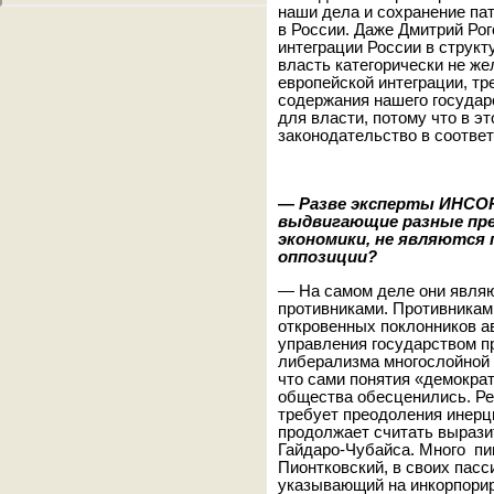
наши дела и сохранение па
в России. Даже Дмитрий Ро
интеграции России в струк
власть категорически не ж
европейской интеграции, т
содержания нашего государ
для власти, потому что в э
законодательство в соотве
—
Разве эксперты ИНСОР
выдвигающие разные пре
экономики, не являются
оппозиции?
— На самом деле они явля
противниками. Противниками
откровенных поклонников а
управления государством п
либерализма многослойной 
что сами понятия «демократ
общества обесценились. Ре
требует преодоления инерци
продолжает считать вырази
Гайдаро-Чубайса. Много п
Пионтковский, в своих пас
указывающий на инкорпори