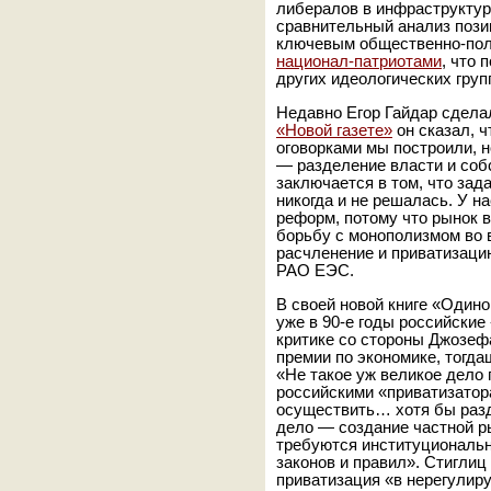
либералов в инфраструктур
сравнительный анализ пози
ключевым общественно-пол
национал-патриотами
, что 
других идеологических груп
Недавно Егор Гайдар сдела
«Новой газете»
он сказал, 
оговорками мы построили, 
— разделение власти и соб
заключается в том, что зад
никогда и не решалась. У н
реформ, потому что рынок 
борьбу с монополизмом во 
расчленение и приватизацию
РАО ЕЭС.
В своей новой книге «Один
уже в 90-е годы российски
критике со стороны Джозеф
премии по экономике, тогда
«Не такое уж великое дело
российскими «приватизатор
осуществить… хотя бы разд
дело — создание частной р
требуются институциональ
законов и правил». Стиглиц
приватизация «в нерегулиру