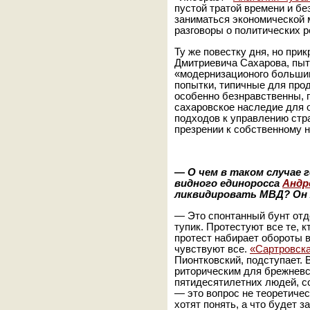
пустой тратой времени и бе
заниматься экономической 
разговоры о политических 
Ту же повестку дня, но при
Дмитриевича Сахарова, пыт
«модернизационого больши
попытки, типичные для про
особенно безнравственны, 
сахаровское наследие для 
подходов к управлению стр
презрении к собственному н
—
О чем в таком случае 
видного единоросса
Андр
ликвидировать МВД? Он 
— Это спонтанный бунт от
тупик. Протестуют все те, к
протест набирает обороты 
чувствуют все.
«Сартровск
Пионтковский, подступает. В
риторическим для брежневск
пятидесятилетних людей, с
— это вопрос не теоретичес
хотят понять, а что будет з