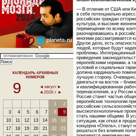
— В отличие от США или Ки
в себе потенциально агресс
российских граждан отторж
культура, и высокие жизнен
перемещение по всему конт
разочаровавшись в российс
многими рассматривается к
Другое дело, есть опасност
людей, которые будут надея
проблемы. Интеграционный
приведения законодательст
европейскими нормами, а т
условий и социальных гаран
должна кардинально поменят
КАЛЕНДАРЬ АРХИВНЫХ
лучшую сторону. Очевидно, 
НОМЕРОВ
9
двигаться на восток – ближ
август
и квалифицированная рабоч
перенаселения, а у России 
2026 г.
Россия станет частью общег
европейские технологии при
1
2
российские сельскохозяйст
высокотехнологичные проект
3
4
5
6
7
8
9
стать нашими общими. В ус
10
11
12
13
14
15
16
ситуации, как отказ в прод
концерна «Опель», станут 
17
18
19
20
21
22
23
решаться без влияния полит
понравится американцам.