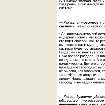
Александр Лебедев могут 
хотя раньше они никогда не
системе.
—
Как вы относитесь к 
системы, на что надеют
- Антидемократический реж
модернизировать, его можно
кто ищет способы как-то р
нынешнюю систему, тщетны.
системы будет оставаться т
Гайдар — это власть и соб
Пока вопрос разделения вл
не сдвинемся с места. А ег
политическим. Другого спо
проведение свободных выб
не бывают, как говорится, «
типа: «Нельзя допустить, 
люди». Наша позиция прям
свободу, и не надо излишне
—
Как вы думаете, удас
общество, что разговор
вчерашний день, а что, 