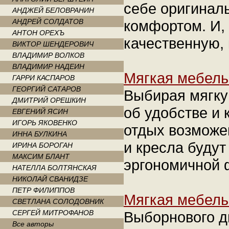
себе оригинал
АНДЖЕЙ БЕЛОВРАНИН
АНДРЕЙ СОЛДАТОВ
комфортом. И,
АНТОН ОРЕХЪ
качественную,
ВИКТОР ШЕНДЕРОВИЧ
ВЛАДИМИР ВОЛКОВ
ВЛАДИМИР НАДЕИН
Мягкая мебель
ГАРРИ КАСПАРОВ
ГЕОРГИЙ САТАРОВ
Выбирая мягку
ДМИТРИЙ ОРЕШКИН
об удобстве и 
ЕВГЕНИЙ ЯСИН
ИГОРЬ ЯКОВЕНКО
отдых возможе
ИННА БУЛКИНА
и кресла будут
ИРИНА БОРОГАН
МАКСИМ БЛАНТ
эргономичной 
НАТЕЛЛА БОЛТЯНСКАЯ
НИКОЛАЙ СВАНИДЗЕ
ПЕТР ФИЛИППОВ
Мягкая мебель
СВЕТЛАНА СОЛОДОВНИК
СЕРГЕЙ МИТРОФАНОВ
Выборнового д
Все авторы