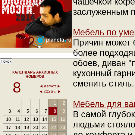
чашечкой кофе
заслуженным п
Мебель по уме
Причин может б
более подходя
обоев, диван "
кухонный гарн
КАЛЕНДАРЬ АРХИВНЫХ
НОМЕРОВ
сменить стиль.
8
август
2026 г.
Мебель для ва
1
2
3
4
5
6
7
8
9
В самой глубок
10
11
12
13
14
15
16
людьми стояло
17
18
19
20
21
22
23
до комфорта и