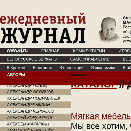
Але
МА
Рос
общ
сос
уст
www.ej.ru
ГЛАВНАЯ
КОММЕНТАРИИ
ИТОГ
БЕЛОРУССКОЕ ЗЕРКАЛО
САМОУПРАВЛЕНИЕ
ВС
В Кремле
В погонах
В оппозиции
В экономике
В о
АВТОРЫ
Каталог
КАТАЛОГ
//
АЛЕКСАНДР ГОЛЬЦ
АЛЕКСАНДР ОСОВЦОВ
АЛЕКСАНДР ПОДРАБИНЕК
АЛЕКСАНДР РЫКЛИН
АЛЕКСАНДР ЧЕРКАСОВ
Мягкая мебель
АЛЕКСЕЙ КОНДАУРОВ
Мы все хотим, 
АЛЕКСЕЙ МАКАРКИН
АНАТОЛИЙ БЕРШТЕЙН