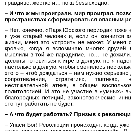
правдиво, жестко и… пока безысходно.
– И что ж мы проиграли, мир проиграл, поз
пространствах сформироваться опасным р
– Нет, конечно, «Парк Юрского периода» тоже 
я уже старый человек и, если он кончится 
жизни, меня это устроить не может. У меня 
кровью, когда я вспоминаю многих друзей 
мыслили в той же парадигме, но… не дожили
должны готовиться к игре в долгую, но я наде
настолько в долгую, чтобы сменилось нескольк
этого – чтоб дождаться – нам нужно серьезно
сопротивления, стратегиях, тактиках, н
нестяжательной этике, в общем воспользо
политологией. И это не участие в «умных» в
благородных петиций, законотворческие иниц
это тут работать не будет.
– А что будет работать? Призыв к революц
– Упаси Бог! Революции происходят, когда уже
тогда результат называют «революцией». Я 