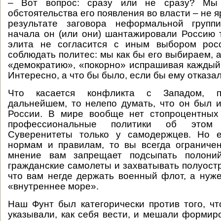
– Вот вопрос: сразу или не сразу? Мы 
обстоятельства его появления во власти – не я
результате заговора неформальной групп
начала он (или они) шантажировали Россию 
элита не согласится с иным выбором рос
соблюдать политес: мы как бы его выбираем, 
«демократию», «покорно» испрашивая каждый 
Интересно, а что бы было, если бы ему отказа
Что касается конфликта с Западом, п
дальнейшем, то нелепо думать, что он был и
России. В мире вообще нет стопроцентных 
профессиональные политики об этом
Суверенитеты только у самодержцев. Но 
нормам и правилам, то вы всегда ограниче
мнение вам запрещает подсыпать полоний
гражданские самолеты и захватывать полуостр
что вам негде держать военный флот, а нуж
«внутреннее море».
Наш Фунт был категорически против того, ч
указывали, как себя вести, и мешали форми