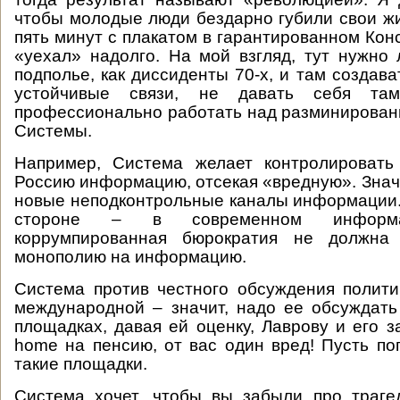
чтобы молодые люди бездарно губили свои жи
пять минут с плакатом в гарантированном Кон
«уехал» надолго. На мой взгляд, тут нужно 
подполье, как диссиденты 70-х, и там создава
устойчивые связи, не давать себя та
профессионально работать над разминирова
Системы.
Например, Система желает контролироват
Россию информацию, отсекая «вредную». Значи
новые неподконтрольные каналы информации
стороне – в современном информ
коррумпированная бюрократия не должна
монополию на информацию.
Система против честного обсуждения полити
международной – значит, надо ее обсуждат
площадках, давая ей оценку, Лаврову и его з
home на пенсию, от вас один вред! Пусть по
такие площадки.
Система хочет, чтобы вы забыли про траге