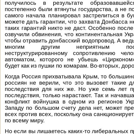
получилось в результате образовавшейс
постепенно были втянуты государства, а не п
самого начала планировал застрелиться в бу
можете дать гарантии, что захвата Донбасса н
таких гарантий никто не даст. Особенно после 
озвучили обвинения, что континентальная Укр
чтобы отравить донбасский водопровод. А ведь
многим другим неприятным пос
неструктурированному сопротивлению чел
автоматом, которого не убьешь «Цирконом»
будет как из пушки по комарам. Во-вторых, дор
Когда Россия прихватывала Крым, то большин
россиян не верили, что это вызовет такие 
последствия для них же. Но уже семь лет п
последствия, только нарастают. Так и начавш
конфликт войнушка в одном из регионов Ук
Западу по большом счету дела нет, может пре
всех против всех, поскольку она санкциониру
по всему миру.
Но если вы лишаетесь каких-то либеральных пр