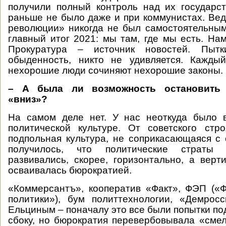
получили полный контроль над их государст
раньше не было даже и при коммунистах. Вед
революции» никогда не был самостоятельны
главный итог 2021: мы там, где мы есть. Нам
Прокуратура – источник новостей. Пы
обыденность, никто не удивляется. Кажды
нехорошие люди сочиняют нехорошие законы.
– А была ли возможность остановить 
«вниз»?
На самом деле нет. У нас неоткуда было в
политической культуре. От советского стр
подпольная культура, не соприкасающаяся с
получилось, что политические страты
развивались, скорее, горизонтально, а верт
осваивалась бюрократией.
«Коммерсантъ», кооператив «Факт», ФЭП («
политики»), бум политтехнологии, «Демрос
Ельциным – поначалу это все были попытки по
сбоку, но бюрократия перевербовывала «смел