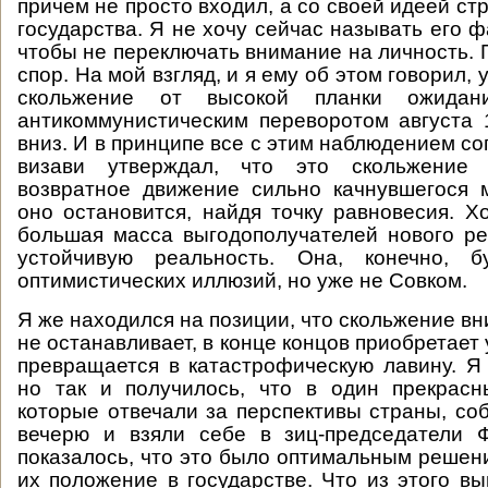
причем не просто входил, а со своей идеей ст
государства. Я не хочу сейчас называть его 
чтобы не переключать внимание на личность. 
спор. На мой взгляд, и я ему об этом говорил, 
скольжение от высокой планки ожидан
антикоммунистическим переворотом августа 1
вниз. И в принципе все с этим наблюдением с
визави утверждал, что это скольжение е
возвратное движение сильно качнувшегося м
оно остановится, найдя точку равновесия. Х
большая масса выгодополучателей нового р
устойчивую реальность. Она, конечно, б
оптимистических иллюзий, но уже не Совком.
Я же находился на позиции, что скольжение вни
не останавливает, в конце концов приобретает 
превращается в катастрофическую лавину. Я
но так и получилось, что в один прекрасн
которые отвечали за перспективы страны, со
вечерю и взяли себе в зиц-председатели 
показалось, что это было оптимальным реш
их положение в государстве. Что из этого 