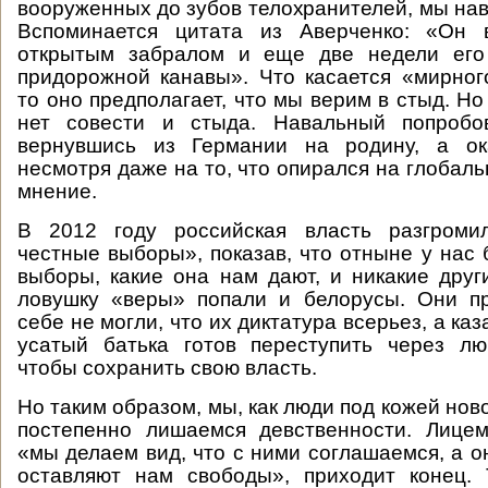
вооруженных до зубов телохранителей, мы нав
Вспоминается цитата из Аверченко: «Он
открытым забралом и еще две недели его
придорожной канавы». Что касается «мирног
то оно предполагает, что мы верим в стыд. Н
нет совести и стыда. Навальный попробо
вернувшись из Германии на родину, а ок
несмотря даже на то, что опирался на глобал
мнение.
В 2012 году российская власть разгроми
честные выборы», показав, что отныне у нас 
выборы, какие она нам дают, и никакие друг
ловушку «веры» попали и белорусы. Они пр
себе не могли, что их диктатура всерьез, а к
усатый батька готов переступить через лю
чтобы сохранить свою власть.
Но таким образом, мы, как люди под кожей нов
постепенно лишаемся девственности. Лицем
«мы делаем вид, что с ними соглашаемся, а о
оставляют нам свободы», приходит конец. 