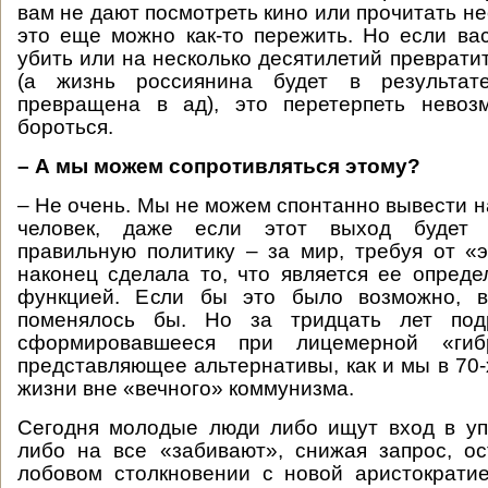
вам не дают посмотреть кино или прочитать н
это еще можно как-то пережить. Но если ва
убить или на несколько десятилетий преврати
(а жизнь россиянина будет в результат
превращена в ад), это перетерпеть невоз
бороться.
– А мы можем сопротивляться этому?
– Не очень. Мы не можем спонтанно вывести 
человек, даже если этот выход будет 
правильную политику – за мир, требуя от «
наконец сделала то, что является ее опред
функцией. Если бы это было возможно, в
поменялось бы. Но за тридцать лет подр
сформировавшееся при лицемерной «ги
представляющее альтернативы, как и мы в 70-
жизни вне «вечного» коммунизма.
Сегодня молодые люди либо ищут вход в уп
либо на все «забивают», снижая запрос, о
лобовом столкновении с новой аристократи