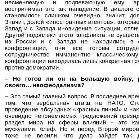
несменяемую и подпевающую ему ари
воспринимал это как нападение. В диалоге 
становилось слишком очевидно, значит, до
Значит, долой «иностранных агентов», которы
Запад и с Запада иновидение ситуации, отли
Другой подоплеки этого конфликта не сущест
из России и с Запада не находились в с
конфронтации, они все готовы сотрудни
сотрудничество имманентно классическом
конфронтации находилась лишь конкретная гр
против демократии.
– Но готов ли он на Большую войну, 
своего… неофеодализма?
– Это самый главный вопрос. В последнее вре
том, что вербальная атака на НАТО, Сто
проведение абсурдных «красных линий» и на
очевидно неприемлемых предложений презид
раздел мира на сферы влияний – это как
мускулами, блеф. Но и перед Второй миро
тоже не верили, что дело зайдет так д