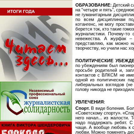
ОБРАЗОВАНИЕ
: Детский 
на "четыре и пять", среднюю
не гуманитарным дисципли
по всем дисциплинам по
котангенс, не могу простав
берется ток, кто такие гомо
журналистики. Почему-то 
невежества. А журфак –
представляю, как можно н
творчеству, но учили нас х
ПОЛИТИЧЕСКИЕ УБЕЖД
по убеждениям был пионер
просьбе родителей и, зап
контактов с ВЛКСМ не име
одной из политических па
либеральных взглядов (не 
голову никогда не приходил
УВЛЕЧЕНИЯ
:
Спорт.
В виде боления. Бол
«Советскому спорту». «Спар
него начал... из жалости. 
надо поддержать ребят. С
чаще. А вообще любовь к 
любви. Можно поменять дес