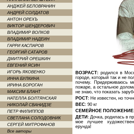
АНДЖЕЙ БЕЛОВРАНИН
АНДРЕЙ СОЛДАТОВ
АНТОН ОРЕХЪ
ВИКТОР ШЕНДЕРОВИЧ
ВЛАДИМИР ВОЛКОВ
ВЛАДИМИР НАДЕИН
ГАРРИ КАСПАРОВ
ГЕОРГИЙ САТАРОВ
ДМИТРИЙ ОРЕШКИН
ЕВГЕНИЙ ЯСИН
ИГОРЬ ЯКОВЕНКО
ВОЗРАСТ:
родился в Моск
городе, который так и не п
ИННА БУЛКИНА
почему. Придерживаюсь м
ИРИНА БОРОГАН
пожаре, а остальное долом
МАКСИМ БЛАНТ
не знаю, что показать зару
НАТЕЛЛА БОЛТЯНСКАЯ
РОСТ
: Не известен, но точ
ВЕС
: 90 кг
НИКОЛАЙ СВАНИДЗЕ
СЕМЕЙНОЕ ПОЛОЖЕНИЕ
ПЕТР ФИЛИППОВ
ДЕТИ
: Дочка, родилась в п
СВЕТЛАНА СОЛОДОВНИК
мое лучшее художествен
СЕРГЕЙ МИТРОФАНОВ
ерунда!
Все авторы