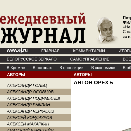
Пет
ФИ
«Не
С на
за 
www.ej.ru
ГЛАВНАЯ
КОММЕНТАРИИ
ИТОГ
БЕЛОРУССКОЕ ЗЕРКАЛО
САМОУПРАВЛЕНИЕ
ВС
В Кремле
В погонах
В оппозиции
В экономике
В о
АВТОРЫ
АВТОРЫ
АНТОН ОРЕХЪ
АЛЕКСАНДР ГОЛЬЦ
АЛЕКСАНДР ОСОВЦОВ
АЛЕКСАНДР ПОДРАБИНЕК
АЛЕКСАНДР РЫКЛИН
АЛЕКСАНДР ЧЕРКАСОВ
АЛЕКСЕЙ КОНДАУРОВ
АЛЕКСЕЙ МАКАРКИН
АНАТОЛИЙ БЕРШТЕЙН