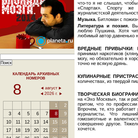
что-то я не слышал, чтоб
«Спартак». Спорту же
журналистской деятельности
Музыка.
Битломан с пожиз
Литература и поэзия.
Вы 
люблю Пушкина. Хотя чит
любимый автор давненько не
ВРЕДНЫЕ ПРИВЫЧКИ
: 
принимал наркотиков (клянус
могу, но обязательно в хо
точно не всякую дрянь.
КАЛЕНДАРЬ АРХИВНЫХ
КУЛИНАРНЫЕ ПРИСТРАС
НОМЕРОВ
количествах, из твердой пищ
8
август
2026 г.
ТВОРЧЕСКАЯ БИОГРАФ
на «Эхо Москвы», так и ра
притом, что по профессии
1
2
Впрочем, те, кто работает
3
4
5
6
7
8
9
журналисты. Что лишний 
гомозиготные и валентнос
10
11
12
13
14
15
16
совершенно другое. Тяжел
хочется.
17
18
19
20
21
22
23