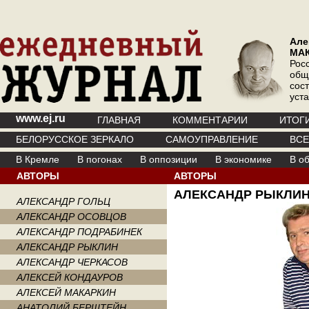
Але
МА
Рос
общ
сос
уст
www.ej.ru
ГЛАВНАЯ
КОММЕНТАРИИ
ИТОГ
БЕЛОРУССКОЕ ЗЕРКАЛО
САМОУПРАВЛЕНИЕ
ВС
В Кремле
В погонах
В оппозиции
В экономике
В о
АВТОРЫ
АВТОРЫ
АЛЕКСАНДР РЫКЛИ
АЛЕКСАНДР ГОЛЬЦ
АЛЕКСАНДР ОСОВЦОВ
АЛЕКСАНДР ПОДРАБИНЕК
АЛЕКСАНДР РЫКЛИН
АЛЕКСАНДР ЧЕРКАСОВ
АЛЕКСЕЙ КОНДАУРОВ
АЛЕКСЕЙ МАКАРКИН
АНАТОЛИЙ БЕРШТЕЙН