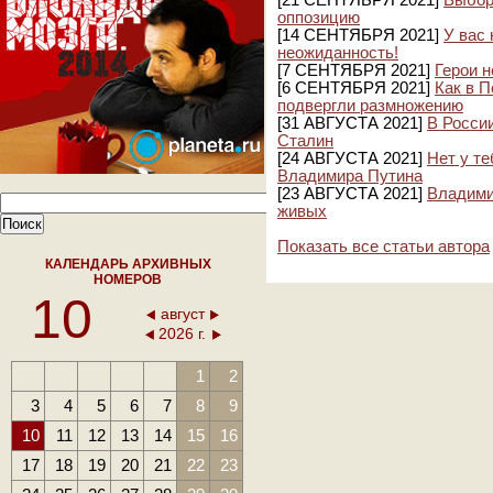
[21 СЕНТЯБРЯ 2021]
Выбор
оппозицию
[14 СЕНТЯБРЯ 2021]
У вас 
неожиданность!
[7 СЕНТЯБРЯ 2021]
Герои н
[6 СЕНТЯБРЯ 2021]
Как в 
подвергли размножению
[31 АВГУСТА 2021]
В Росси
Сталин
[24 АВГУСТА 2021]
Нет у те
Владимира Путина
[23 АВГУСТА 2021]
Владими
живых
Показать все статьи автора
КАЛЕНДАРЬ АРХИВНЫХ
НОМЕРОВ
10
август
2026 г.
1
2
3
4
5
6
7
8
9
10
11
12
13
14
15
16
17
18
19
20
21
22
23