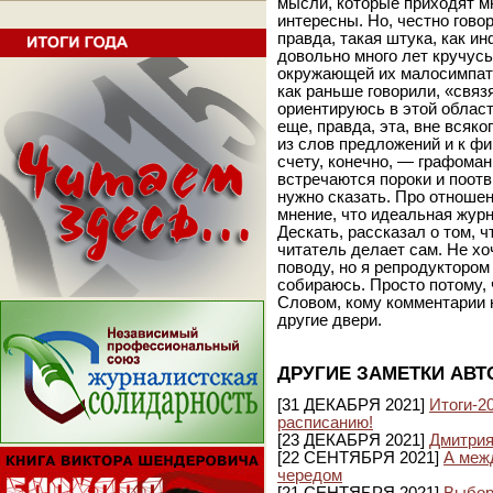
мысли, которые приходят мн
интересны. Но, честно говор
правда, такая штука, как ин
довольно много лет кручусь
окружающей их малосимпати
как раньше говорили, «связ
ориентируюсь в этой области
еще, правда, эта, вне всяк
из слов предложений и к ф
счету, конечно, — графоман
встречаются пороки и поотв
нужно сказать. Про отноше
мнение, что идеальная жур
Дескать, рассказал о том, 
читатель делает сам. Не хо
поводу, но я репродуктором
собираюсь. Просто потому, 
Словом, кому комментарии н
другие двери.
ДРУГИЕ ЗАМЕТКИ АВТ
[31 ДЕКАБРЯ 2021]
Итоги-20
расписанию!
[23 ДЕКАБРЯ 2021]
Дмитрия
[22 СЕНТЯБРЯ 2021]
А межд
чередом