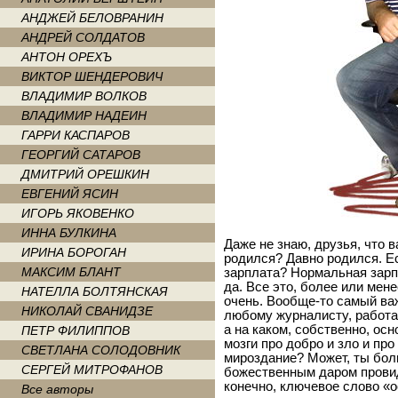
АНДЖЕЙ БЕЛОВРАНИН
АНДРЕЙ СОЛДАТОВ
АНТОН ОРЕХЪ
ВИКТОР ШЕНДЕРОВИЧ
ВЛАДИМИР ВОЛКОВ
ВЛАДИМИР НАДЕИН
ГАРРИ КАСПАРОВ
ГЕОРГИЙ САТАРОВ
ДМИТРИЙ ОРЕШКИН
ЕВГЕНИЙ ЯСИН
ИГОРЬ ЯКОВЕНКО
ИННА БУЛКИНА
Даже не знаю, друзья, что 
ИРИНА БОРОГАН
родился? Давно родился. Ес
МАКСИМ БЛАНТ
зарплата? Нормальная зарпл
да. Все это, более или мен
НАТЕЛЛА БОЛТЯНСКАЯ
очень. Вообще-то самый ва
НИКОЛАЙ СВАНИДЗЕ
любому журналисту, работа
а на каком, собственно, осн
ПЕТР ФИЛИППОВ
мозги про добро и зло и про
СВЕТЛАНА СОЛОДОВНИК
мироздание? Может, ты бо
СЕРГЕЙ МИТРОФАНОВ
божественным даром провиде
конечно, ключевое слово «о
Все авторы